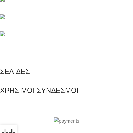
Τηλέφωνο: +30 216 700 5267
Τηλέφωνο: +30 694 463 5804
info@e-rezerva.gr
ΣΕΛΙΔΕΣ
ΧΡΗΣΙΜΟΙ ΣΥΝΔΕΣΜΟΙ
Ρεζέρβα - Είδη δώρων |
2024
0