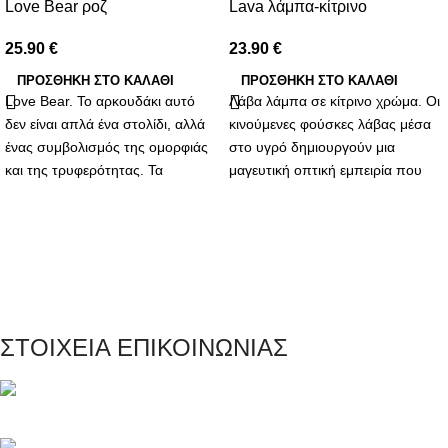
Love Bear ροζ
Lava λάμπα-κίτρινο
25.90
€
23.90
€
ΠΡΟΣΘΉΚΗ ΣΤΟ ΚΑΛΆΘΙ
ΠΡΟΣΘΉΚΗ ΣΤΟ ΚΑΛΆΘΙ
Love Bear. Το αρκουδάκι αυτό
Λάβα λάμπα σε κίτρινο χρώμα. Οι
δεν είναι απλά ένα στολίδι, αλλά
κινούμενες φούσκες λάβας μέσα
ένας συμβολισμός της ομορφιάς
στο υγρό δημιουργούν μια
και της τρυφερότητας. Τα
μαγευτική οπτική εμπειρία που
συνθετικά λουλούδια που το
συνδυάζει την ηρεμία και την
διακοσμούν αντιπροσωπεύουν
αισθητική. Είναι ιδανική για να
την αδιάκοπη και αναλλοίωτη
δημιουργήσει μια χαλαρωτική
αγάπη που θες να προσφέρεις.
ατμόσφαιρα στο σπίτι, το γραφείο
Κάθε πέταλο είναι μια
ή οποιοδήποτε άλλο χώρο.
υπενθύμιση των γλυκών στιγμών
που έχεις μοιραστεί και των
ΣΤΟΙΧΕΙΑ ΕΠΙΚΟΙΝΩΝΙΑΣ
υπέροχων αναμνήσεων που θα
δημιουργηθούν.
Μαγνησίας 20, Κερατσίνι Αττικής 18757