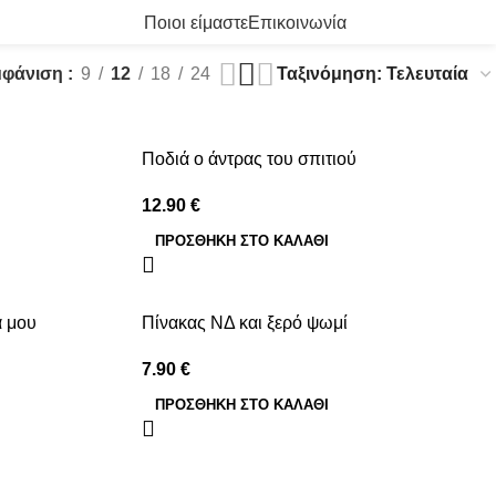
ρά
0
/
0.00
€
Ποιοι είμαστε
Επικοινωνία
μφάνιση
9
12
18
24
Ποδιά ο άντρας του σπιτιού
12.90
€
ΠΡΟΣΘΉΚΗ ΣΤΟ ΚΑΛΆΘΙ
α μου
Πίνακας ΝΔ και ξερό ψωμί
7.90
€
ΠΡΟΣΘΉΚΗ ΣΤΟ ΚΑΛΆΘΙ