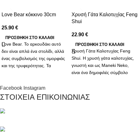
Love Bear κόκκινο 30cm
Χρυσή Γάτα Καλοτυχίας Feng
Shui
25.90
€
22.90
€
ΠΡΟΣΘΉΚΗ ΣΤΟ ΚΑΛΆΘΙ
Love Bear. Το αρκουδάκι αυτό
ΠΡΟΣΘΉΚΗ ΣΤΟ ΚΑΛΆΘΙ
Χρυσή Γάτα Καλοτυχίας Feng
δεν είναι απλά ένα στολίδι, αλλά
Shui. Η χρυσή γάτα καλοτυχίας,
ένας συμβολισμός της ομορφιάς
γνωστή και ως Maneki Neko,
και της τρυφερότητας. Τα
είναι ένα δημοφιλές σύμβολο
συνθετικά λουλούδια που το
ευημερίας και καλής τύχης που
διακοσμούν αντιπροσωπεύουν
προέρχεται από την Ιαπωνία,
την αδιάκοπη και αναλλοίωτη
Facebook
Instagram
αλλά έχει βρει τη θέση της και
αγάπη που θες να προσφέρεις.
ΣΤΟΙΧΕΙΑ ΕΠΙΚΟΙΝΩΝΙΑΣ
στην κινεζική κουλτούρα του
Κάθε πέταλο είναι μια
Feng Shui. Αυτή η γοητευτική
υπενθύμιση των γλυκών στιγμών
γάτα με το σηκωμένο πόδι είναι
που έχεις μοιραστεί και των
Μαγνησίας 20, Κερατσίνι Αττικής 18757
περισσότερο από ένα
υπέροχων αναμνήσεων που θα
διακοσμητικό στοιχείο· αποτελεί
δημιουργηθούν.
Τηλέφωνο: +30 216 700 5267
έναν πανίσχυρο φυλαχτό που