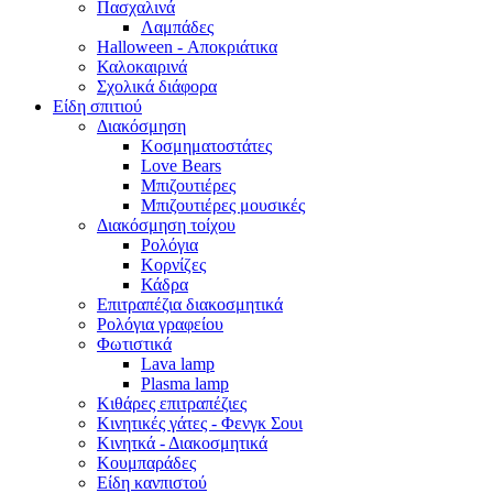
Πασχαλινά
Λαμπάδες
Halloween - Αποκριάτικα
Καλοκαιρινά
Σχολικά διάφορα
Είδη σπιτιού
Διακόσμηση
Κοσμηματοστάτες
Love Bears
Μπιζουτιέρες
Μπιζουτιέρες μουσικές
Διακόσμηση τοίχου
Ρολόγια
Κορνίζες
Κάδρα
Επιτραπέζια διακοσμητικά
Ρολόγια γραφείου
Φωτιστικά
Lava lamp
Plasma lamp
Κιθάρες επιτραπέζιες
Κινητικές γάτες - Φενγκ Σουι
Κινητκά - Διακοσμητικά
Κουμπαράδες
Είδη κανπιστού