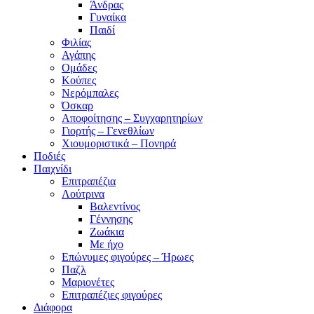
Άνδρας
Γυναίκα
Παιδί
Φιλίας
Αγάπης
Ομάδες
Κούπες
Νερόμπαλες
Όσκαρ
Αποφοίτησης – Συγχαρητηρίων
Γιορτής – Γενεθλίων
Χιουμοριστικά – Πονηρά
Ποδιές
Παιχνίδι
Επιτραπέζια
Λούτρινα
Βαλεντίνος
Γέννησης
Ζωάκια
Με ήχο
Επώνυμες φιγούρες – Ήρωες
Παζλ
Μαριονέτες
Επιτραπέζιες φιγούρες
Διάφορα