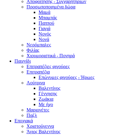
Αποφοίτησης - Συγχαρητηρίων
Προσωποποιημένα δώρα
Μαμά
Μπαμπάς
Παππού
Γιαγιά
Νονός
Νονά
Νερόμπαλες
Φιλίας
Χιουμοριστικά - Πονηρά
Παιχνίδι
Επιτραπέζιες φιγούρες
Επιτραπέζια
Επώνυμες φιγούρες - Ήρωες
Λούτρινα
Βαλεντίνος
Γέννησης
Ζωάκια
Με ήχο
Μαριονέτες
Παζλ
Εποχιακά
Χριστούγεννα
Άγιος Βαλεντίνος