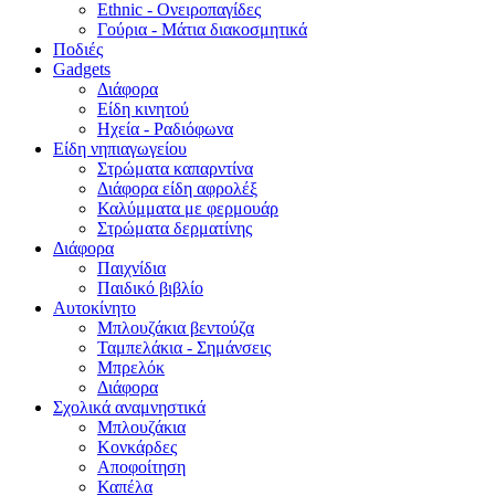
Ethnic - Ονειροπαγίδες
Γούρια - Μάτια διακοσμητικά
Ποδιές
Gadgets
Διάφορα
Είδη κινητού
Ηχεία - Ραδιόφωνα
Είδη νηπιαγωγείου
Στρώματα καπαρντίνα
Διάφορα είδη αφρολέξ
Καλύμματα με φερμουάρ
Στρώματα δερματίνης
Διάφορα
Παιχνίδια
Παιδικό βιβλίο
Αυτοκίνητο
Μπλουζάκια βεντούζα
Ταμπελάκια - Σημάνσεις
Μπρελόκ
Διάφορα
Σχολικά αναμνηστικά
Μπλουζάκια
Κονκάρδες
Αποφοίτηση
Καπέλα