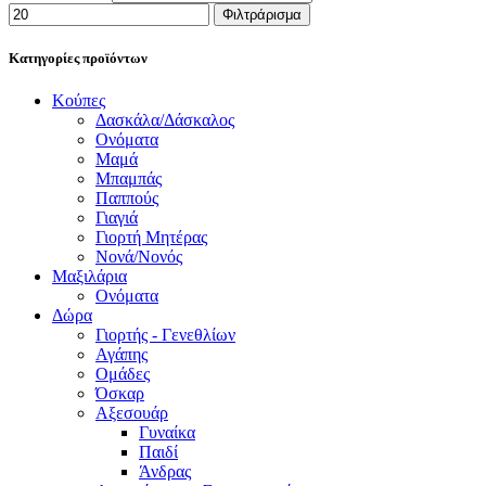
Φιλτράρισμα
Κατηγορίες προϊόντων
Κούπες
Δασκάλα/Δάσκαλος
Ονόματα
Μαμά
Μπαμπάς
Παππούς
Γιαγιά
Γιορτή Μητέρας
Νονά/Νονός
Μαξιλάρια
Ονόματα
Δώρα
Γιορτής - Γενεθλίων
Αγάπης
Ομάδες
Όσκαρ
Αξεσουάρ
Γυναίκα
Παιδί
Άνδρας