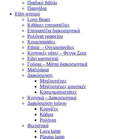
Παιδικό βιβλίο
Παιχνίδια
Είδη σπιτιού
Love Bears
Κιθάρες επιτραπέζιες
Επιτραπέζια διακοσμητικά
Ρολόγια γραφείου
Κουμπαράδες
Ethnic – Ονειροπαγίδες
Κινητικές γάτες – Φενγκ Σουι
Είδη κανπιστού
Γούρια – Μάτια διακοσμητικά
Μαξιλάρια
Διακόσμηση
Μπιζουτιέρες
Μπιζουτιέρες μουσικές
Κοσμηματοστάτες
Κινητκά – Διακοσμητικά
Διακόσμηση τοίχου
Κορνίζες
Κάδρα
Ρολόγια
Φωτιστικά
Lava lamp
Plasma lamp