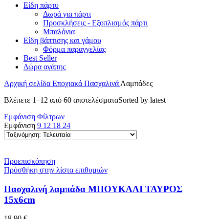
Είδη πάρτυ
Δωρά για πάρτι
Προσκλήσεις - Εξοπλισμός πάρτι
Μπαλόνια
Είδη βάπτισης και γάμου
Φόρμα παραγγελίας
Best Seller
Δώρα αγάπης
Αρχική σελίδα
Εποχιακά
Πασχαλινά
Λαμπάδες
Βλέπετε 1–12 από 60 αποτελέσματα
Sorted by latest
Εμφάνιση Φίλτρων
Εμφάνιση
9
12
18
24
Προεπισκόπηση
Πρόσθήκη στην λίστα επιθυμιών
Πασχαλινή λαμπάδα ΜΠΟΥΚΑΛΙ ΤΑΥΡΟΣ
15x6cm
18.90
€