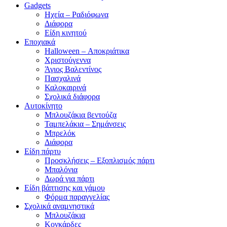
Gadgets
Ηχεία – Ραδιόφωνα
Διάφορα
Είδη κινητού
Εποχιακά
Halloween – Αποκριάτικα
Χριστούγεννα
Άγιος Βαλεντίνος
Πασχαλινά
Καλοκαιρινά
Σχολικά διάφορα
Αυτοκίνητο
Μπλουζάκια βεντούζα
Ταμπελάκια – Σημάνσεις
Μπρελόκ
Διάφορα
Είδη πάρτυ
Προσκλήσεις – Εξοπλισμός πάρτι
Μπαλόνια
Δωρά για πάρτι
Είδη βάπτισης και γάμου
Φόρμα παραγγελίας
Σχολικά αναμνηστικά
Μπλουζάκια
Κονκάρδες