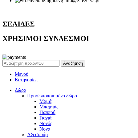
info@e-rezerva.gr
ΣΕΛΙΔΕΣ
ΧΡΗΣΙΜΟΙ ΣΥΝΔΕΣΜΟΙ
Ρεζέρβα - Είδη δώρων |
2024
Αναζήτηση
Μενού
Κατηγορίες
Δώρα
Προσωποποιημένα δώρα
Μαμά
Μπαμπάς
Παππού
Γιαγιά
Νονός
Νονά
Αξεσουάρ