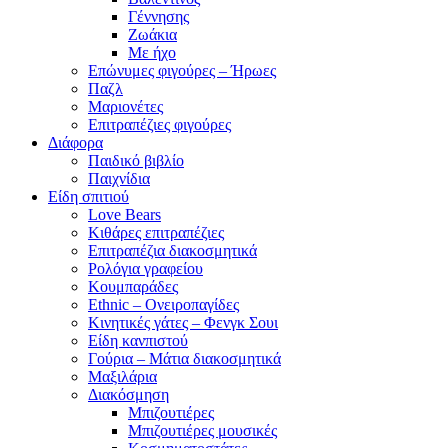
Γέννησης
Ζωάκια
Με ήχο
Επώνυμες φιγούρες – Ήρωες
Παζλ
Μαριονέτες
Επιτραπέζιες φιγούρες
Διάφορα
Παιδικό βιβλίο
Παιχνίδια
Είδη σπιτιού
Love Bears
Κιθάρες επιτραπέζιες
Επιτραπέζια διακοσμητικά
Ρολόγια γραφείου
Κουμπαράδες
Ethnic – Ονειροπαγίδες
Κινητικές γάτες – Φενγκ Σουι
Είδη κανπιστού
Γούρια – Μάτια διακοσμητικά
Μαξιλάρια
Διακόσμηση
Μπιζουτιέρες
Μπιζουτιέρες μουσικές