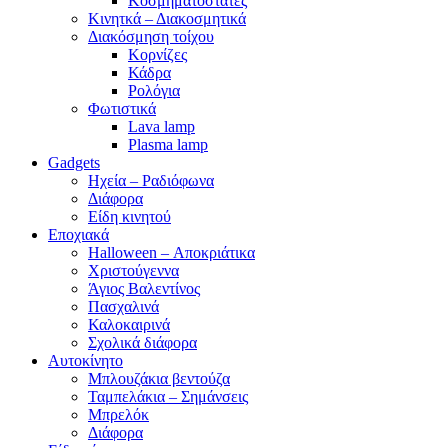
Κοσμηματοστάτες
Κινητκά – Διακοσμητικά
Διακόσμηση τοίχου
Κορνίζες
Κάδρα
Ρολόγια
Φωτιστικά
Lava lamp
Plasma lamp
Gadgets
Ηχεία – Ραδιόφωνα
Διάφορα
Είδη κινητού
Εποχιακά
Halloween – Αποκριάτικα
Χριστούγεννα
Άγιος Βαλεντίνος
Πασχαλινά
Καλοκαιρινά
Σχολικά διάφορα
Αυτοκίνητο
Μπλουζάκια βεντούζα
Ταμπελάκια – Σημάνσεις
Μπρελόκ
Διάφορα