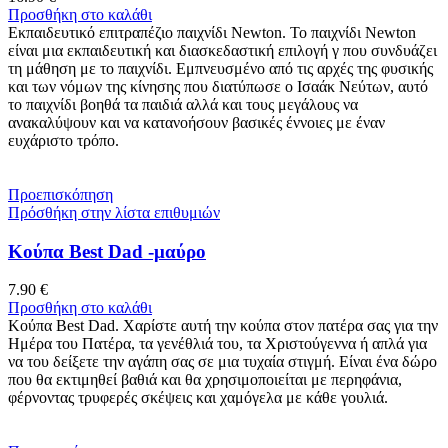
Προσθήκη στο καλάθι
Εκπαιδευτικό επιτραπέζιο παιχνίδι Newton. Το παιχνίδι Newton
είναι μια εκπαιδευτική και διασκεδαστική επιλογή γ που συνδυάζει
τη μάθηση με το παιχνίδι. Εμπνευσμένο από τις αρχές της φυσικής
και των νόμων της κίνησης που διατύπωσε ο Ισαάκ Νεύτων, αυτό
το παιχνίδι βοηθά τα παιδιά αλλά και τους μεγάλους να
ανακαλύψουν και να κατανοήσουν βασικές έννοιες με έναν
ευχάριστο τρόπο.
Προεπισκόπηση
Πρόσθήκη στην λίστα επιθυμιών
Κούπα Best Dad -μαύρο
7.90
€
Προσθήκη στο καλάθι
Κούπα Best Dad. Χαρίστε αυτή την κούπα στον πατέρα σας για την
Ημέρα του Πατέρα, τα γενέθλιά του, τα Χριστούγεννα ή απλά για
να του δείξετε την αγάπη σας σε μια τυχαία στιγμή. Είναι ένα δώρο
που θα εκτιμηθεί βαθιά και θα χρησιμοποιείται με περηφάνια,
φέρνοντας τρυφερές σκέψεις και χαμόγελα με κάθε γουλιά.