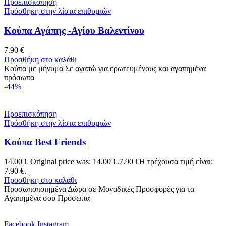
Προεπισκόπηση
Πρόσθήκη στην λίστα επιθυμιών
Κούπα Αγάπης -Αγίου Βαλεντίνου
7.90
€
Προσθήκη στο καλάθι
Κούπα με μήνυμα Σε αγαπώ για ερωτευμένους και αγαπημένα
πρόσωπα
-44%
Προεπισκόπηση
Πρόσθήκη στην λίστα επιθυμιών
Κούπα Best Friends
14.00
€
Original price was: 14.00 €.
7.90
€
Η τρέχουσα τιμή είναι:
7.90 €.
Προσθήκη στο καλάθι
Προσωποποιημένα Δώρα σε Μοναδικές Προσφορές για τα
Αγαπημένα σου Πρόσωπα
Facebook
Instagram