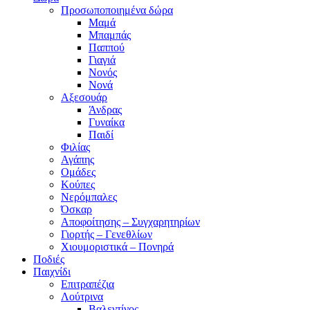
Προσωποποιημένα δώρα
Μαμά
Μπαμπάς
Παππού
Γιαγιά
Νονός
Νονά
Αξεσουάρ
Άνδρας
Γυναίκα
Παιδί
Φιλίας
Αγάπης
Ομάδες
Κούπες
Νερόμπαλες
Όσκαρ
Αποφοίτησης – Συγχαρητηρίων
Γιορτής – Γενεθλίων
Χιουμοριστικά – Πονηρά
Ποδιές
Παιχνίδι
Επιτραπέζια
Λούτρινα
Βαλεντίνος