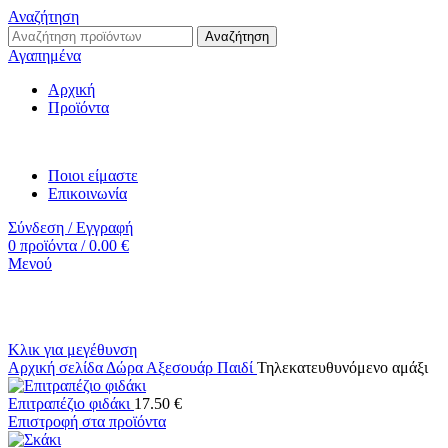
Αναζήτηση
Αναζήτηση
Αγαπημένα
Αρχική
Προϊόντα
Ποιοι είμαστε
Επικοινωνία
Σύνδεση / Εγγραφή
0
προϊόντα
/
0.00
€
Μενού
Κλικ για μεγέθυνση
Αρχική σελίδα
Δώρα
Αξεσουάρ
Παιδί
Τηλεκατευθυνόμενο αμάξι
Επιτραπέζιο φιδάκι
17.50
€
Επιστροφή στα προϊόντα