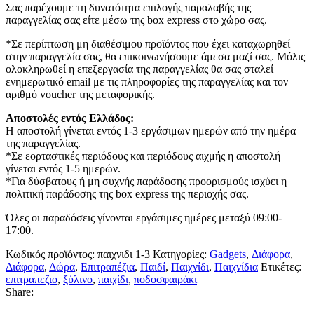
Σας παρέχουμε τη δυνατότητα επιλογής παραλαβής της
παραγγελίας σας είτε μέσω της box express στο χώρο σας.
*Σε περίπτωση μη διαθέσιμου προϊόντος που έχει καταχωρηθεί
στην παραγγελία σας, θα επικοινωνήσουμε άμεσα μαζί σας. Μόλις
ολοκληρωθεί η επεξεργασία της παραγγελίας θα σας σταλεί
ενημερωτικό email με τις πληροφορίες της παραγγελίας και τον
αριθμό voucher της μεταφορικής.
Αποστολές εντός Ελλάδος:
Η αποστολή γίνεται εντός 1-3 εργάσιμων ημερών από την ημέρα
της παραγγελίας.
*Σε εορταστικές περιόδους και περιόδους αιχμής η αποστολή
γίνεται εντός 1-5 ημερών.
*Για δύσβατους ή μη συχνής παράδοσης προορισμούς ισχύει η
πολιτική παράδοσης της box express της περιοχής σας.
Όλες οι παραδόσεις γίνονται εργάσιμες ημέρες μεταξύ 09:00-
17:00.
Κωδικός προϊόντος:
παιχνιδι 1-3
Κατηγορίες:
Gadgets
,
Διάφορα
,
Διάφορα
,
Δώρα
,
Επιτραπέζια
,
Παιδί
,
Παιχνίδι
,
Παιχνίδια
Ετικέτες:
επιτραπεζιο
,
ξύλινο
,
παιχίδι
,
ποδοσφαιράκι
Share: