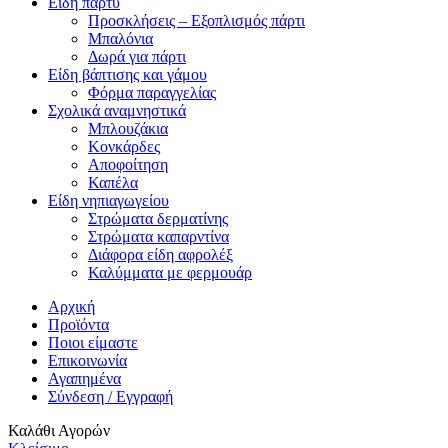
Είδη πάρτυ
Προσκλήσεις – Εξοπλισμός πάρτι
Μπαλόνια
Δωρά για πάρτι
Είδη βάπτισης και γάμου
Φόρμα παραγγελίας
Σχολικά αναμνηστικά
Μπλουζάκια
Κονκάρδες
Αποφοίτηση
Καπέλα
Είδη νηπιαγωγείου
Στρώματα δερματίνης
Στρώματα καπαρντίνα
Διάφορα είδη αφρολέξ
Καλύμματα με φερμουάρ
Αρχική
Προϊόντα
Ποιοι είμαστε
Επικοινωνία
Αγαπημένα
Σύνδεση / Εγγραφή
Καλάθι Αγορών