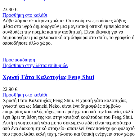
23.90
€
Προσθήκη στο καλάθι
Λάβα λάμπα σε κίτρινο χρώμα. Οι κινούμενες φούσκες λάβας
μέσα στο υγρό δημιουργούν μια μαγευτική οπτική εμπειρία που
συνδυάζει την ηρεμία και την αισθητική. Είναι ιδανική για να
δημιουργήσει μια χαλαρωτική ατμόσφαιρα στο σπίτι, το γραφείο ή
οποιοδήποτε άλλο χώρο.
Προεπισκόπηση
Πρόσθήκη στην λίστα επιθυμιών
Χρυσή Γάτα Καλοτυχίας Feng Shui
22.90
€
Προσθήκη στο καλάθι
Χρυσή Γάτα Καλοτυχίας Feng Shui. Η χρυσή γάτα καλοτυχίας,
γνωστή και ως Maneki Neko, είναι ένα δημοφιλές σύμβολο
ευημερίας και καλής τύχης που προέρχεται από την Ιαπωνία, αλλά
έχει βρει τη θέση της και στην κινεζική κουλτούρα του Feng Shui.
Αυτή η γοητευτική γάτα με το σηκωμένο πόδι είναι περισσότερο
από ένα διακοσμητικό στοιχείο· αποτελεί έναν πανίσχυρο φυλαχτό
που προσελκύει καλή τύχη, πλούτο και θετική ενέργεια στον χώρο