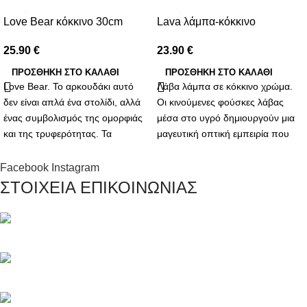
Love Bear κόκκινο 30cm
Lava λάμπα-κόκκινο
25.90
€
23.90
€
ΠΡΟΣΘΉΚΗ ΣΤΟ ΚΑΛΆΘΙ
ΠΡΟΣΘΉΚΗ ΣΤΟ ΚΑΛΆΘΙ
Love Bear. Το αρκουδάκι αυτό
Λάβα λάμπα σε κόκκινο χρώμα.
δεν είναι απλά ένα στολίδι, αλλά
Οι κινούμενες φούσκες λάβας
ένας συμβολισμός της ομορφιάς
μέσα στο υγρό δημιουργούν μια
και της τρυφερότητας. Τα
μαγευτική οπτική εμπειρία που
συνθετικά λουλούδια που το
συνδυάζει την ηρεμία και την
διακοσμούν αντιπροσωπεύουν
αισθητική. Είναι ιδανική για να
Facebook
Instagram
την αδιάκοπη και αναλλοίωτη
δημιουργήσει μια χαλαρωτική
ΣΤΟΙΧΕΙΑ ΕΠΙΚΟΙΝΩΝΙΑΣ
αγάπη που θες να προσφέρεις.
ατμόσφαιρα στο σπίτι, το γραφείο
Κάθε πέταλο είναι μια
ή οποιοδήποτε άλλο χώρο.
υπενθύμιση των γλυκών στιγμών
Μαγνησίας 20, Κερατσίνι Αττικής 18757
που έχεις μοιραστεί και των
υπέροχων αναμνήσεων που θα
Τηλέφωνο: +30 216 700 5267
δημιουργηθούν.