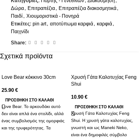
Κατηγορίες:
Γιορτής - Γενεθλίων
,
Διακόσμηση
,
Δώρα
,
Επιτραπέζια
,
Επιτραπέζια διακοσμητικά
,
Παιδί
,
Χιουμοριστικά - Πονηρά
Ετικέτες:
pin art
,
αποτύπωμα καρφιά
,
καρφιά
,
Παιχνίδι
Share:
Σχετικά προϊόντα
Love Bear κόκκινο 30cm
Χρυσή Γάτα Καλοτυχίας Feng
Shui
25.90
€
10.90
€
ΠΡΟΣΘΉΚΗ ΣΤΟ ΚΑΛΆΘΙ
Love Bear. Το αρκουδάκι αυτό
ΠΡΟΣΘΉΚΗ ΣΤΟ ΚΑΛΆΘΙ
Χρυσή Γάτα Καλοτυχίας Feng
δεν είναι απλά ένα στολίδι, αλλά
Shui. Η χρυσή γάτα καλοτυχίας,
ένας συμβολισμός της ομορφιάς
γνωστή και ως Maneki Neko,
και της τρυφερότητας. Τα
είναι ένα δημοφιλές σύμβολο
συνθετικά λουλούδια που το