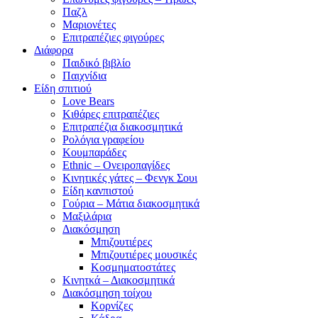
Παζλ
Μαριονέτες
Επιτραπέζιες φιγούρες
Διάφορα
Παιδικό βιβλίο
Παιχνίδια
Είδη σπιτιού
Love Bears
Κιθάρες επιτραπέζιες
Επιτραπέζια διακοσμητικά
Ρολόγια γραφείου
Κουμπαράδες
Ethnic – Ονειροπαγίδες
Κινητικές γάτες – Φενγκ Σουι
Είδη κανπιστού
Γούρια – Μάτια διακοσμητικά
Μαξιλάρια
Διακόσμηση
Μπιζουτιέρες
Μπιζουτιέρες μουσικές
Κοσμηματοστάτες
Κινητκά – Διακοσμητικά
Διακόσμηση τοίχου
Κορνίζες