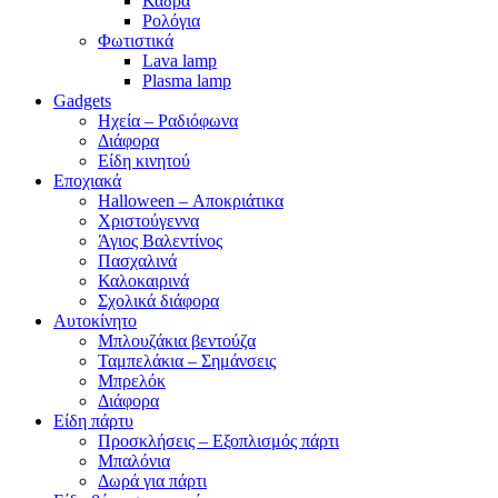
Κάδρα
Ρολόγια
Φωτιστικά
Lava lamp
Plasma lamp
Gadgets
Ηχεία – Ραδιόφωνα
Διάφορα
Είδη κινητού
Εποχιακά
Halloween – Αποκριάτικα
Χριστούγεννα
Άγιος Βαλεντίνος
Πασχαλινά
Καλοκαιρινά
Σχολικά διάφορα
Αυτοκίνητο
Μπλουζάκια βεντούζα
Ταμπελάκια – Σημάνσεις
Μπρελόκ
Διάφορα
Είδη πάρτυ
Προσκλήσεις – Εξοπλισμός πάρτι
Μπαλόνια
Δωρά για πάρτι