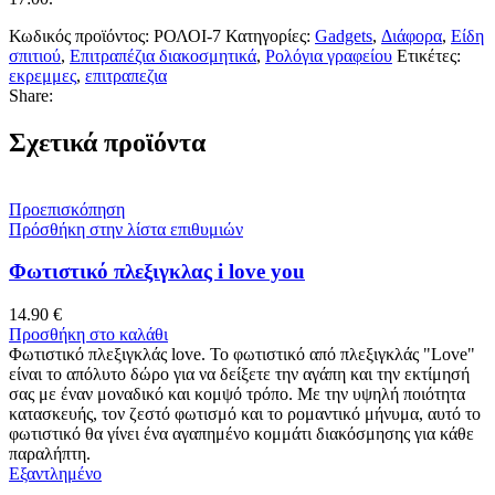
Κωδικός προϊόντος:
ΡΟΛΟΙ-7
Κατηγορίες:
Gadgets
,
Διάφορα
,
Είδη
σπιτιού
,
Επιτραπέζια διακοσμητικά
,
Ρολόγια γραφείου
Ετικέτες:
εκρεμμες
,
επιτραπεζια
Share:
Σχετικά προϊόντα
Προεπισκόπηση
Πρόσθήκη στην λίστα επιθυμιών
Φωτιστικό πλεξιγκλας i love you
14.90
€
Προσθήκη στο καλάθι
Φωτιστικό πλεξιγκλάς love. Το φωτιστικό από πλεξιγκλάς "Love"
είναι το απόλυτο δώρο για να δείξετε την αγάπη και την εκτίμησή
σας με έναν μοναδικό και κομψό τρόπο. Με την υψηλή ποιότητα
κατασκευής, τον ζεστό φωτισμό και το ρομαντικό μήνυμα, αυτό το
φωτιστικό θα γίνει ένα αγαπημένο κομμάτι διακόσμησης για κάθε
παραλήπτη.
Εξαντλημένο