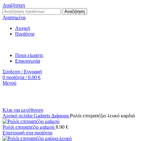
Αναζήτηση
Αναζήτηση
Αγαπημένα
Αρχική
Προϊόντα
Ποιοι είμαστε
Επικοινωνία
Σύνδεση / Εγγραφή
0
προϊόντα
/
0.00
€
Μενού
Κλικ για μεγέθυνση
Αρχική σελίδα
Gadgets
Διάφορα
Ρολόι επιτραπέζιο λευκό καρδιά
Ρολόι επιτραπέζιο μαϊμού
8.90
€
Επιστροφή στα προϊόντα