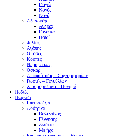
Γιαγιά
Νονός
Νονά
Αξεσουάρ
Άνδρας
Γυναίκα
Παιδί
Φιλίας
Αγάπης
Ομάδες
Κούπες
Νερόμπαλες
Όσκαρ
Αποφοίτησης – Συγχαρητηρίων
Γιορτής – Γενεθλίων
Χιουμοριστικά – Πονηρά
Ποδιές
Παιχνίδι
Επιτραπέζια
Λούτρινα
Βαλεντίνος
Γέννησης
Ζωάκια
Με ήχο
Επώνυμες φιγούρες – Ήρωες