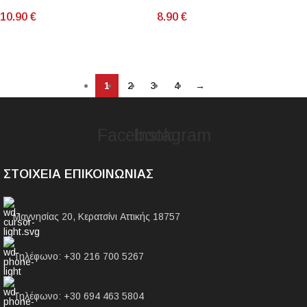
10.90
€
8.90
€
ΠΡΟΣΘΉΚΗ ΣΤΟ ΚΑΛΆΘΙ
ΠΡΟΣΘΉΚΗ ΣΤΟ ΚΑΛΆΘΙ
1
2
3
4
→
Facebook
Instagram
ΣΤΟΙΧΕΙΑ ΕΠΙΚΟΙΝΩΝΙΑΣ
Μαγνησίας 20, Κερατσίνι Αττικής 18757
Τηλέφωνο: +30 216 700 5267
Τηλέφωνο: +30 694 463 5804