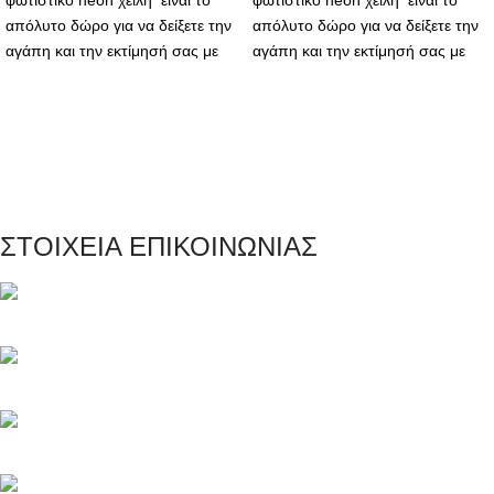
φωτιστικό neon χειλη είναι το
φωτιστικό neon χειλη είναι το
απόλυτο δώρο για να δείξετε την
απόλυτο δώρο για να δείξετε την
αγάπη και την εκτίμησή σας με
αγάπη και την εκτίμησή σας με
έναν μοναδικό και κομψό τρόπο.
έναν μοναδικό και κομψό τρόπο.
Με την υψηλή ποιότητα
Με την υψηλή ποιότητα
κατασκευής, τον ζεστό φωτισμό
κατασκευής, τον ζεστό φωτισμό
και το ρομαντικό μήνυμα, αυτό το
και το ρομαντικό μήνυμα, αυτό το
φωτιστικό θα γίνει ένα αγαπημένο
φωτιστικό θα γίνει ένα αγαπημένο
κομμάτι διακόσμησης για κάθε
κομμάτι διακόσμησης για κάθε
παραλήπτη.
παραλήπτη.
ΣΤΟΙΧΕΙΑ ΕΠΙΚΟΙΝΩΝΙΑΣ
Μαγνησίας 20, Κερατσίνι Αττικής 18757
Τηλέφωνο: +30 216 700 5267
Τηλέφωνο: +30 694 463 5804