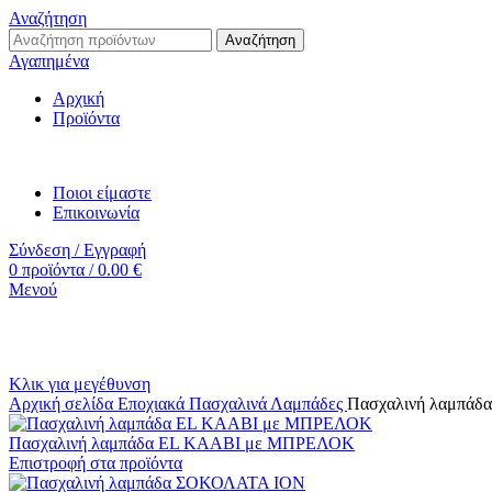
Αναζήτηση
Αναζήτηση
Αγαπημένα
Αρχική
Προϊόντα
Ποιοι είμαστε
Επικοινωνία
Σύνδεση / Εγγραφή
0
προϊόντα
/
0.00
€
Μενού
Κλικ για μεγέθυνση
Αρχική σελίδα
Εποχιακά
Πασχαλινά
Λαμπάδες
Πασχαλινή λαμπάδα 
Πασχαλινή λαμπάδα EL KAABI με ΜΠΡΕΛΟΚ
Επιστροφή στα προϊόντα