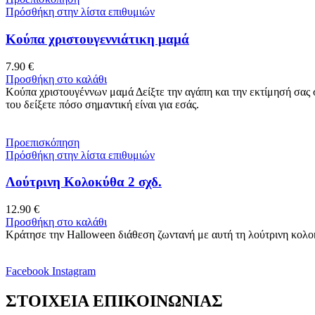
Πρόσθήκη στην λίστα επιθυμιών
Κούπα χριστουγεννιάτικη μαμά
7.90
€
Προσθήκη στο καλάθι
Κούπα χριστουγέννων μαμά Δείξτε την αγάπη και την εκτίμησή σας σ
του δείξετε πόσο σημαντική είναι για εσάς.
Προεπισκόπηση
Πρόσθήκη στην λίστα επιθυμιών
Λούτρινη Κολοκύθα 2 σχδ.
12.90
€
Προσθήκη στο καλάθι
Κράτησε την Halloween διάθεση ζωντανή με αυτή τη λούτρινη κολοκ
Facebook
Instagram
ΣΤΟΙΧΕΙΑ ΕΠΙΚΟΙΝΩΝΙΑΣ