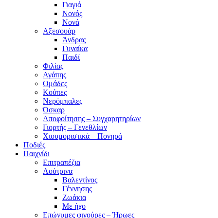
Γιαγιά
Νονός
Νονά
Αξεσουάρ
Άνδρας
Γυναίκα
Παιδί
Φιλίας
Αγάπης
Ομάδες
Κούπες
Νερόμπαλες
Όσκαρ
Αποφοίτησης – Συγχαρητηρίων
Γιορτής – Γενεθλίων
Χιουμοριστικά – Πονηρά
Ποδιές
Παιχνίδι
Επιτραπέζια
Λούτρινα
Βαλεντίνος
Γέννησης
Ζωάκια
Με ήχο
Επώνυμες φιγούρες – Ήρωες