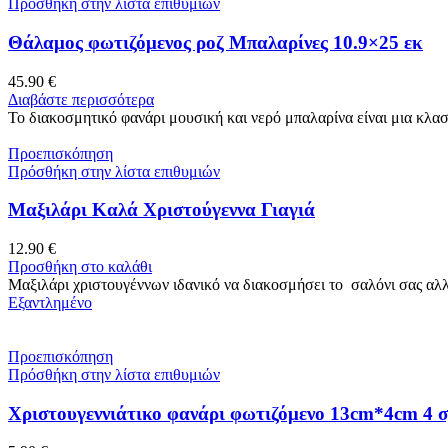
Πρόσθήκη στην λίστα επιθυμιών
Θάλαμος φωτιζόμενος ροζ Μπαλαρίνες 10.9×25 εκ
45.90
€
Διαβάστε περισσότερα
Το διακοσμητικό φανάρι μουσική και νερό μπαλαρίνα είναι μια κλασ
Προεπισκόπηση
Πρόσθήκη στην λίστα επιθυμιών
Μαξιλάρι Καλά Χριστούγεννα Γιαγιά
12.90
€
Προσθήκη στο καλάθι
Μαξιλάρι χριστουγέννων ιδανικό να διακοσμήσει το σαλόνι σας αλλ
Εξαντλημένο
Προεπισκόπηση
Πρόσθήκη στην λίστα επιθυμιών
Χριστουγεννιάτικο φανάρι φωτιζόμενο 13cm*4cm 4 σ