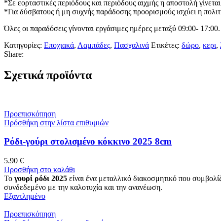
*Σε εορταστικές περιόδους και περιόδους αιχμής η αποστολή γίνεται
*Για δύσβατους ή μη συχνής παράδοσης προορισμούς ισχύει η πολιτι
Όλες οι παραδόσεις γίνονται εργάσιμες ημέρες μεταξύ 09:00- 17:00.
Κατηγορίες:
Εποχιακά
,
Λαμπάδες
,
Πασχαλινά
Ετικέτες:
δώρο
,
κερι
,
Share:
Σχετικά προϊόντα
Προεπισκόπηση
Πρόσθήκη στην λίστα επιθυμιών
Ρόδι-γούρι στολισμένο κόκκινο 2025 8cm
5.90
€
Προσθήκη στο καλάθι
Το
γουρί ρόδι 2025
είναι ένα μεταλλικό διακοσμητικό που συμβολίζε
συνδεδεμένο με την καλοτυχία και την ανανέωση.
Εξαντλημένο
Προεπισκόπηση