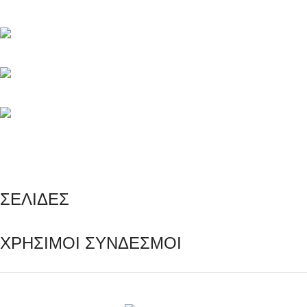
Μαγνησίας 20, Κερατσίνι Αττικής 18757
Τηλέφωνο: +30 216 700 5267
Τηλέφωνο: +30 694 463 5804
info@e-rezerva.gr
ΣΕΛΙΔΕΣ
ΧΡΗΣΙΜΟΙ ΣΥΝΔΕΣΜΟΙ
Ρεζέρβα - Είδη δώρων |
2024