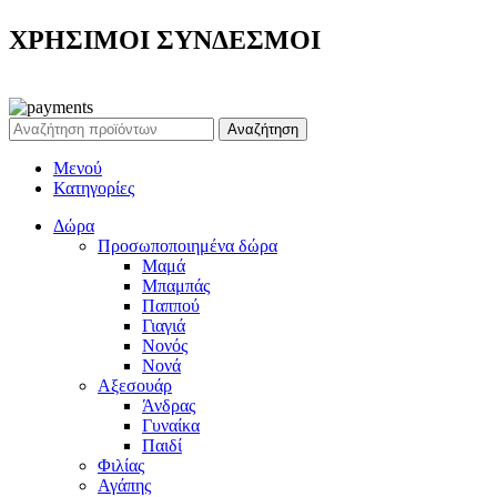
ΧΡΗΣΙΜΟΙ ΣΥΝΔΕΣΜΟΙ
Ρεζέρβα - Είδη δώρων |
2024
Αναζήτηση
Μενού
Κατηγορίες
Δώρα
Προσωποποιημένα δώρα
Μαμά
Μπαμπάς
Παππού
Γιαγιά
Νονός
Νονά
Αξεσουάρ
Άνδρας
Γυναίκα
Παιδί
Φιλίας
Αγάπης