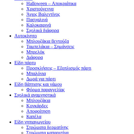
Halloween – Αποκριάτικα
Χριστούγεννα
Άγιος Βαλεντίνος
Πασχαλινά
Καλοκαιρινά
Σχολικά διάφορα
Αυτοκίνητο
Μπλουζάκια βεντούζα
Ταμπελάκια – Σημάνσεις
Μπρελόκ
Διάφορα
Είδη πάρτυ
Προσκλήσεις – Εξοπλισμός πάρτι
Μπαλόνια
Δωρά για πάρτι
Είδη βάπτισης και γάμου
Φόρμα παραγγελίας
Σχολικά αναμνηστικά
Μπλουζάκια
Κονκάρδες
Αποφοίτηση
Καπέλα
Είδη νηπιαγωγείου
Στρώματα δερματίνης
Στρώματα καπαρντίνα