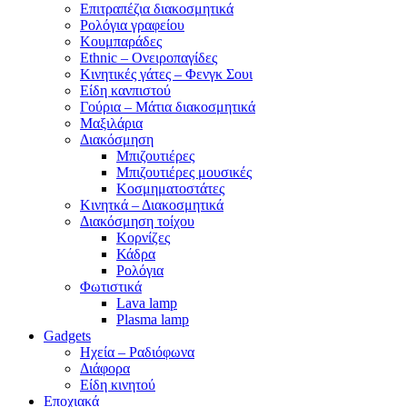
Επιτραπέζια διακοσμητικά
Ρολόγια γραφείου
Κουμπαράδες
Ethnic – Ονειροπαγίδες
Κινητικές γάτες – Φενγκ Σουι
Είδη κανπιστού
Γούρια – Μάτια διακοσμητικά
Μαξιλάρια
Διακόσμηση
Μπιζουτιέρες
Μπιζουτιέρες μουσικές
Κοσμηματοστάτες
Κινητκά – Διακοσμητικά
Διακόσμηση τοίχου
Κορνίζες
Κάδρα
Ρολόγια
Φωτιστικά
Lava lamp
Plasma lamp
Gadgets
Ηχεία – Ραδιόφωνα
Διάφορα
Είδη κινητού
Εποχιακά