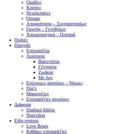
Ομάδες
Κούπες
Νερόμπαλες
Όσκαρ
Αποφοίτησης – Συγχαρητηρίων
Γιορτής – Γενεθλίων
Χιουμοριστικά – Πονηρά
Ποδιές
Παιχνίδι
Επιτραπέζια
Λούτρινα
Βαλεντίνος
Γέννησης
Ζωάκια
Με ήχο
Επώνυμες φιγούρες – Ήρωες
Παζλ
Μαριονέτες
Επιτραπέζιες φιγούρες
Διάφορα
Παιδικό βιβλίο
Παιχνίδια
Είδη σπιτιού
Love Bears
Κιθάρες επιτραπέζιες