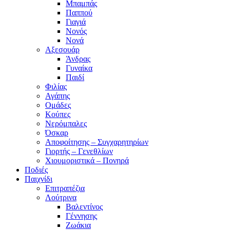
Μπαμπάς
Παππού
Γιαγιά
Νονός
Νονά
Αξεσουάρ
Άνδρας
Γυναίκα
Παιδί
Φιλίας
Αγάπης
Ομάδες
Κούπες
Νερόμπαλες
Όσκαρ
Αποφοίτησης – Συγχαρητηρίων
Γιορτής – Γενεθλίων
Χιουμοριστικά – Πονηρά
Ποδιές
Παιχνίδι
Επιτραπέζια
Λούτρινα
Βαλεντίνος
Γέννησης
Ζωάκια