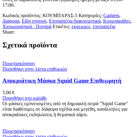
17:00.
Κωδικός προϊόντος:
ΚΟΥΜΠΑΡΑΣ-5
Κατηγορίες:
Gadgets
,
Διάφορα
,
Είδη σπιτιού
,
Επιτραπέζια διακοσμητικά
,
Κουμπαράδες
,
Χιουμοριστικά - Πονηρά
Ετικέτες:
εκρεμμες
,
επιτραπεζια
Share:
Σχετικά προϊόντα
Προεπισκόπηση
Πρόσθήκη στην λίστα επιθυμιών
Αποκριάτικη Μάσκα Squid Game Επιθεωρητή
5.00
€
Προσθήκη στο καλάθι
Οι μάσκες εμπνευσμένες από τη δημοφιλή σειρά "Squid Game"
είναι διαθέσιμες σε διάφορα σχέδια και μεγέθη, κατάλληλες για
αποκριάτικες εκδηλώσεις ή θεματικά πάρτι.
Προεπισκόπηση
Πρόσθήκη στην λίστα επιθυμιών