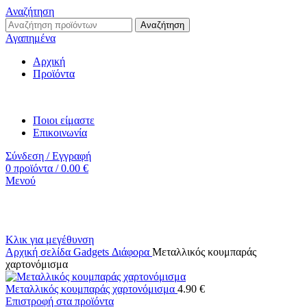
Αναζήτηση
Αναζήτηση
Αγαπημένα
Αρχική
Προϊόντα
Ποιοι είμαστε
Επικοινωνία
Σύνδεση / Εγγραφή
0
προϊόντα
/
0.00
€
Μενού
Κλικ για μεγέθυνση
Αρχική σελίδα
Gadgets
Διάφορα
Μεταλλικός κουμπαράς
χαρτονόμισμα
Μεταλλικός κουμπαράς χαρτονόμισμα
4.90
€
Επιστροφή στα προϊόντα