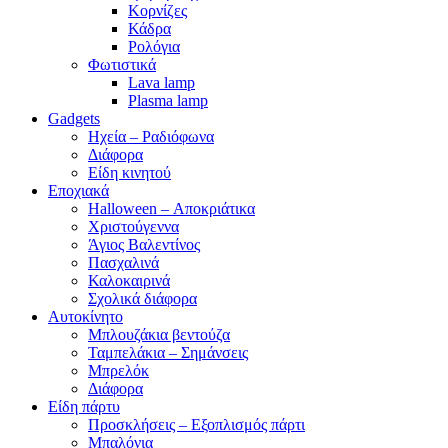
Κορνίζες
Κάδρα
Ρολόγια
Φωτιστικά
Lava lamp
Plasma lamp
Gadgets
Ηχεία – Ραδιόφωνα
Διάφορα
Είδη κινητού
Εποχιακά
Halloween – Αποκριάτικα
Χριστούγεννα
Άγιος Βαλεντίνος
Πασχαλινά
Καλοκαιρινά
Σχολικά διάφορα
Αυτοκίνητο
Μπλουζάκια βεντούζα
Ταμπελάκια – Σημάνσεις
Μπρελόκ
Διάφορα
Είδη πάρτυ
Προσκλήσεις – Εξοπλισμός πάρτι
Μπαλόνια