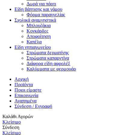
Δωρά για πάρτι
Είδη βάπτισης και γάμου
Φόρμα παραγγελίας
Σχολικά αναμνηστικά
Μπλουζάκια
Κονκάρδες
Αποφοίτηση
Καπέλα
Είδη νηπιαγωγείου
Στρώματα δερματίνης
Στρώματα καπαρντίνα
Διάφορα είδη αφρολέξ
Καλύμματα με φερμουάρ
Αρχική
Προϊόντα
Ποιοι είμαστε
Επικοινωνία
Αγαπημένα
Σύνδεση / Εγγραφή
Καλάθι Αγορών
Κλείσιμο
Σύνδεση
Κλείσιμο