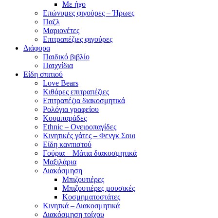
Με ήχο
Επώνυμες φιγούρες – Ήρωες
Παζλ
Μαριονέτες
Επιτραπέζιες φιγούρες
Διάφορα
Παιδικό βιβλίο
Παιχνίδια
Είδη σπιτιού
Love Bears
Κιθάρες επιτραπέζιες
Επιτραπέζια διακοσμητικά
Ρολόγια γραφείου
Κουμπαράδες
Ethnic – Ονειροπαγίδες
Κινητικές γάτες – Φενγκ Σουι
Είδη κανπιστού
Γούρια – Μάτια διακοσμητικά
Μαξιλάρια
Διακόσμηση
Μπιζουτιέρες
Μπιζουτιέρες μουσικές
Κοσμηματοστάτες
Κινητκά – Διακοσμητικά
Διακόσμηση τοίχου