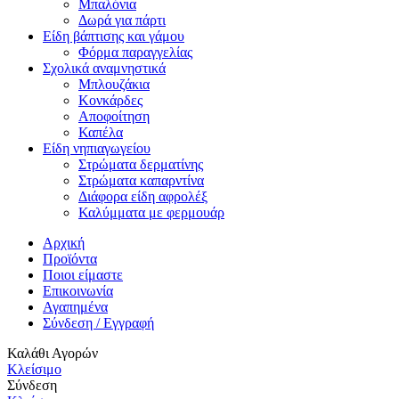
Μπαλόνια
Δωρά για πάρτι
Είδη βάπτισης και γάμου
Φόρμα παραγγελίας
Σχολικά αναμνηστικά
Μπλουζάκια
Κονκάρδες
Αποφοίτηση
Καπέλα
Είδη νηπιαγωγείου
Στρώματα δερματίνης
Στρώματα καπαρντίνα
Διάφορα είδη αφρολέξ
Καλύμματα με φερμουάρ
Αρχική
Προϊόντα
Ποιοι είμαστε
Επικοινωνία
Αγαπημένα
Σύνδεση / Εγγραφή
Καλάθι Αγορών
Κλείσιμο
Σύνδεση