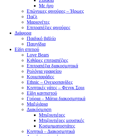
Ζωάκια
Με ήχο
Επώνυμες φιγούρες – Ήρωες
Παζλ
Μαριονέτες
Επιτραπέζιες φιγούρες
Διάφορα
Παιδικό βιβλίο
Παιχνίδια
Είδη σπιτιού
Love Bears
Κιθάρες επιτραπέζιες
Επιτραπέζια διακοσμητικά
Ρολόγια γραφείου
Κουμπαράδες
Ethnic – Ονειροπαγίδες
Κινητικές γάτες – Φενγκ Σουι
Είδη κανπιστού
Γούρια – Μάτια διακοσμητικά
Μαξιλάρια
Διακόσμηση
Μπιζουτιέρες
Μπιζουτιέρες μουσικές
Κοσμηματοστάτες
Κινητκά – Διακοσμητικά