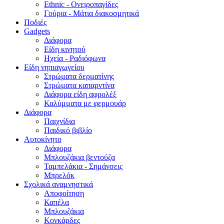
Ethnic - Ονειροπαγίδες
Γούρια - Μάτια διακοσμητικά
Ποδιές
Gadgets
Διάφορα
Είδη κινητού
Ηχεία - Ραδιόφωνα
Είδη νηπιαγωγείου
Στρώματα δερματίνης
Στρώματα καπαρντίνα
Διάφορα είδη αφρολέξ
Καλύμματα με φερμουάρ
Διάφορα
Παιχνίδια
Παιδικό βιβλίο
Αυτοκίνητο
Διάφορα
Μπλουζάκια βεντούζα
Ταμπελάκια - Σημάνσεις
Μπρελόκ
Σχολικά αναμνηστικά
Αποφοίτηση
Καπέλα
Μπλουζάκια
Κονκάρδες