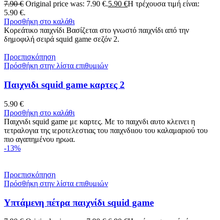
7.90
€
Original price was: 7.90 €.
5.90
€
Η τρέχουσα τιμή είναι:
5.90 €.
Προσθήκη στο καλάθι
Κορεάτικο παιχνίδι Βασίζεται στο γνωστό παιχνίδι από την
δημοφιλή σειρά squid game σεζόν 2.
Προεπισκόπηση
Πρόσθήκη στην λίστα επιθυμιών
Παιχνιδι squid game καρτες 2
5.90
€
Προσθήκη στο καλάθι
Παιχνιδι squid game με καρτες. Με το παιχνδι αυτο κλεινει η
τετραλογια της ιεροτελεστιας του παιχνδιιου του καλαμαριού του
πιο αγαπημένου ηρωα.
-13%
Προεπισκόπηση
Πρόσθήκη στην λίστα επιθυμιών
Υπτάμενη πέτρα παιχνίδι squid game