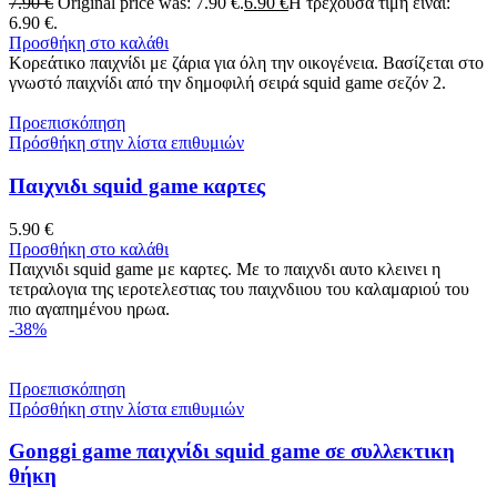
7.90
€
Original price was: 7.90 €.
6.90
€
Η τρέχουσα τιμή είναι:
6.90 €.
Προσθήκη στο καλάθι
Κορεάτικο παιχνίδι με ζάρια για όλη την οικογένεια. Βασίζεται στο
γνωστό παιχνίδι από την δημοφιλή σειρά squid game σεζόν 2.
Προεπισκόπηση
Πρόσθήκη στην λίστα επιθυμιών
Παιχνιδι squid game καρτες
5.90
€
Προσθήκη στο καλάθι
Παιχνιδι squid game με καρτες. Με το παιχνδι αυτο κλεινει η
τετραλογια της ιεροτελεστιας του παιχνδιιου του καλαμαριού του
πιο αγαπημένου ηρωα.
-38%
Προεπισκόπηση
Πρόσθήκη στην λίστα επιθυμιών
Gonggi game παιχνίδι squid game σε συλλεκτικη
θήκη