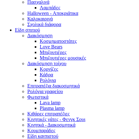
Πασχαλινά
Λαμπάδες
Halloween - Αποκριάτικα
Καλοκαιρινά
Σχολικά διάφορα
Είδη σπιτιού
Διακόσμηση
Κοσμηματοστάτες
Love Bears
Μπιζουτιέρες
Μπιζουτιέρες μουσικές
Διακόσμηση τοίχου
Κορνίζες
Κάδρα
Ρολόγια
Επιτραπέζια διακοσμητικά
Ρολόγια γραφείου
Φωτιστικά
Lava lamp
Plasma lamp
Κιθάρες επιτραπέζιες
Κινητικές γάτες - Φενγκ Σουι
Κινητκά - Διακοσμητικά
Κουμπαράδες
Είδη κανπιστού