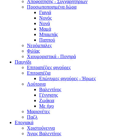
Αποφοίτησης - Συγχαρητηρίων
Προσωποποιημένα δώρα
Γιαγιά
Νονός
Νονά
Μαμά
Μπαμπάς
Παππού
Νερόμπαλες
Φιλίας
Χιουμοριστικά - Πονηρά
Παιχνίδι
Επιτραπέζιες φιγούρες
Επιτραπέζια
Επώνυμες φιγούρες - Ήρωες
Λούτρινα
Βαλεντίνος
Γέννησης
Ζωάκια
Με ήχο
Μαριονέτες
Παζλ
Εποχιακά
Χριστούγεννα
Άγιος Βαλεντίνος