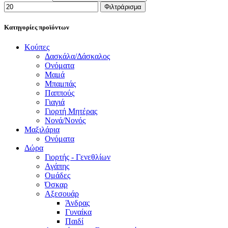
Φιλτράρισμα
Κατηγορίες προϊόντων
Κούπες
Δασκάλα/Δάσκαλος
Ονόματα
Μαμά
Μπαμπάς
Παππούς
Γιαγιά
Γιορτή Μητέρας
Νονά/Νονός
Μαξιλάρια
Ονόματα
Δώρα
Γιορτής - Γενεθλίων
Αγάπης
Ομάδες
Όσκαρ
Αξεσουάρ
Άνδρας
Γυναίκα
Παιδί