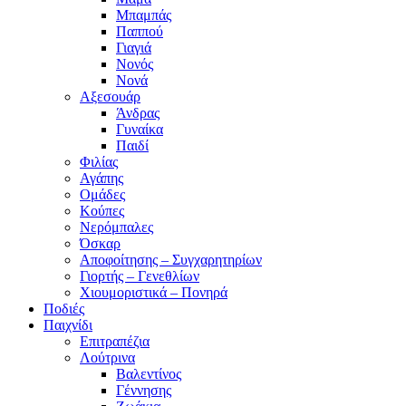
Μπαμπάς
Παππού
Γιαγιά
Νονός
Νονά
Αξεσουάρ
Άνδρας
Γυναίκα
Παιδί
Φιλίας
Αγάπης
Ομάδες
Κούπες
Νερόμπαλες
Όσκαρ
Αποφοίτησης – Συγχαρητηρίων
Γιορτής – Γενεθλίων
Χιουμοριστικά – Πονηρά
Ποδιές
Παιχνίδι
Επιτραπέζια
Λούτρινα
Βαλεντίνος
Γέννησης