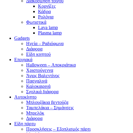
Διακόσμηση τοίχου
Κορνίζες
Κάδρα
Ρολόγια
Φωτιστικά
Lava lamp
Plasma lamp
Gadgets
Ηχεία – Ραδιόφωνα
Διάφορα
Είδη κινητού
Εποχιακά
Halloween – Αποκριάτικα
Χριστούγεννα
Άγιος Βαλεντίνος
Πασχαλινά
Καλοκαιρινά
Σχολικά διάφορα
Αυτοκίνητο
Μπλουζάκια βεντούζα
Ταμπελάκια – Σημάνσεις
Μπρελόκ
Διάφορα
Είδη πάρτυ
Προσκλήσεις – Εξοπλισμός πάρτι