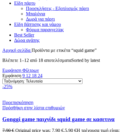
Είδη πάρτυ
Προσκλήσεις - Εξοπλισμός πάρτι
Μπαλόνια
Δωρά για πάρτι
Είδη βάπτισης και γάμου
Φόρμα παραγγελίας
Best Seller
Δώρα αγάπης
Αρχική σελίδα
Προϊόντα με ετικέτα “squid game”
Βλέπετε 1–12 από 18 αποτελέσματα
Sorted by latest
Εμφάνιση Φίλτρων
Εμφάνιση
9
12
18
24
-25%
Προεπισκόπηση
Πρόσθήκη στην λίστα επιθυμιών
Gonggi game παιχνίδι squid game σε κασετινα
7.90
€
Original price was: 7.90 €.
5.90
€
Η τρέχουσα τιμή είναι: