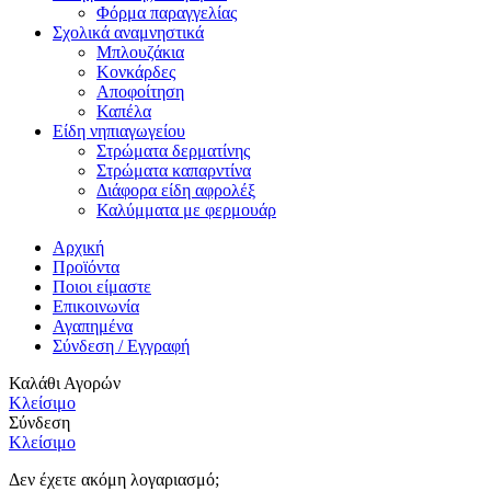
Φόρμα παραγγελίας
Σχολικά αναμνηστικά
Μπλουζάκια
Κονκάρδες
Αποφοίτηση
Καπέλα
Είδη νηπιαγωγείου
Στρώματα δερματίνης
Στρώματα καπαρντίνα
Διάφορα είδη αφρολέξ
Καλύμματα με φερμουάρ
Αρχική
Προϊόντα
Ποιοι είμαστε
Επικοινωνία
Αγαπημένα
Σύνδεση / Εγγραφή
Καλάθι Αγορών
Κλείσιμο
Σύνδεση
Κλείσιμο
Δεν έχετε ακόμη λογαριασμό;