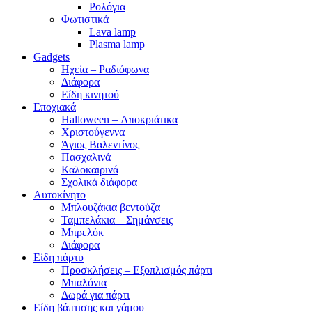
Ρολόγια
Φωτιστικά
Lava lamp
Plasma lamp
Gadgets
Ηχεία – Ραδιόφωνα
Διάφορα
Είδη κινητού
Εποχιακά
Halloween – Αποκριάτικα
Χριστούγεννα
Άγιος Βαλεντίνος
Πασχαλινά
Καλοκαιρινά
Σχολικά διάφορα
Αυτοκίνητο
Μπλουζάκια βεντούζα
Ταμπελάκια – Σημάνσεις
Μπρελόκ
Διάφορα
Είδη πάρτυ
Προσκλήσεις – Εξοπλισμός πάρτι
Μπαλόνια
Δωρά για πάρτι
Είδη βάπτισης και γάμου