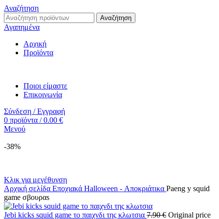
Αναζήτηση
Αναζήτηση
Αγαπημένα
Αρχική
Προϊόντα
Ποιοι είμαστε
Επικοινωνία
Σύνδεση / Εγγραφή
0
προϊόντα
/
0.00
€
Μενού
-38%
Κλικ για μεγέθυνση
Αρχική σελίδα
Εποχιακά
Halloween - Αποκριάτικα
Paeng y squid
game σβουραs
Jebi kicks squid game το παιχνδι της κλωτσια
7.90
€
Original price