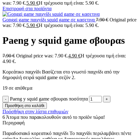
was: 7.90 €.
5.90
€
Η τρέχουσα τιμή είναι: 5.90 €.
Επιστροφή στα προϊόντα
Gonggi game παιχνίδι squid game σε κασετινα
7.90
€
Original price
was: 7.90 €.
5.90
€
Η τρέχουσα τιμή είναι: 5.90 €.
Paeng y squid game σβουραs
7.90
€
Original price was: 7.90 €.
4.90
€
Η τρέχουσα τιμή είναι:
4.90 €.
Κορεάτικο παιχνίδι Βασίζεται στο γνωστό παιχνίδι από την
δημοφιλή σειρά squid game σεζόν 2.
19 σε απόθεμα
Paeng y squid game σβουραs ποσότητα
Προσθήκη στο καλάθι
Πρόσθήκη στην λίστα επιθυμιών
6
Άτομα που παρακολουθούν αυτό το προϊόν τώρα!
Περιγραφή
Παραδοσιακό κορεατικό παιχνίδι Το παιχνίδι περιλαμβάνει πέντε
επίπεδα δυσκολίας, καθένα με διαφορετικές προκλήσεις.