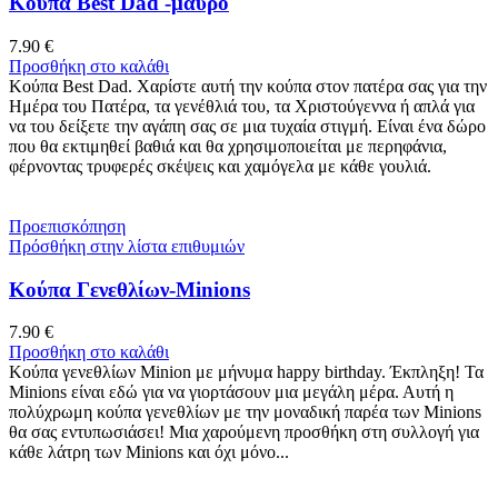
Κούπα Best Dad -μαύρο
7.90
€
Προσθήκη στο καλάθι
Κούπα Best Dad. Χαρίστε αυτή την κούπα στον πατέρα σας για την
Ημέρα του Πατέρα, τα γενέθλιά του, τα Χριστούγεννα ή απλά για
να του δείξετε την αγάπη σας σε μια τυχαία στιγμή. Είναι ένα δώρο
που θα εκτιμηθεί βαθιά και θα χρησιμοποιείται με περηφάνια,
φέρνοντας τρυφερές σκέψεις και χαμόγελα με κάθε γουλιά.
Προεπισκόπηση
Πρόσθήκη στην λίστα επιθυμιών
Κούπα Γενεθλίων-Minions
7.90
€
Προσθήκη στο καλάθι
Κούπα γενεθλίων Minion με μήνυμα happy birthday. Έκπληξη! Τα
Minions είναι εδώ για να γιορτάσουν μια μεγάλη μέρα. Αυτή η
πολύχρωμη κούπα γενεθλίων με την μοναδική παρέα των Minions
θα σας εντυπωσιάσει! Μια χαρούμενη προσθήκη στη συλλογή για
κάθε λάτρη των Minions και όχι μόνο...