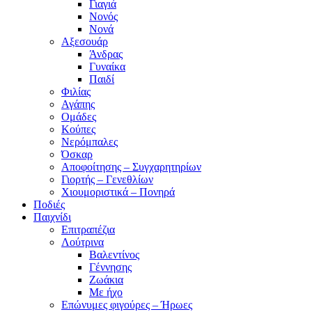
Γιαγιά
Νονός
Νονά
Αξεσουάρ
Άνδρας
Γυναίκα
Παιδί
Φιλίας
Αγάπης
Ομάδες
Κούπες
Νερόμπαλες
Όσκαρ
Αποφοίτησης – Συγχαρητηρίων
Γιορτής – Γενεθλίων
Χιουμοριστικά – Πονηρά
Ποδιές
Παιχνίδι
Επιτραπέζια
Λούτρινα
Βαλεντίνος
Γέννησης
Ζωάκια
Με ήχο
Επώνυμες φιγούρες – Ήρωες