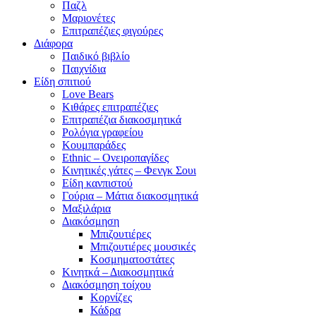
Παζλ
Μαριονέτες
Επιτραπέζιες φιγούρες
Διάφορα
Παιδικό βιβλίο
Παιχνίδια
Είδη σπιτιού
Love Bears
Κιθάρες επιτραπέζιες
Επιτραπέζια διακοσμητικά
Ρολόγια γραφείου
Κουμπαράδες
Ethnic – Ονειροπαγίδες
Κινητικές γάτες – Φενγκ Σουι
Είδη κανπιστού
Γούρια – Μάτια διακοσμητικά
Μαξιλάρια
Διακόσμηση
Μπιζουτιέρες
Μπιζουτιέρες μουσικές
Κοσμηματοστάτες
Κινητκά – Διακοσμητικά
Διακόσμηση τοίχου
Κορνίζες
Κάδρα