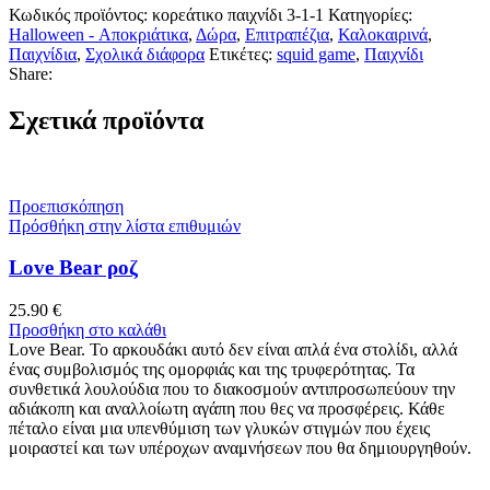
Κωδικός προϊόντος:
κορεάτικο παιχνίδι 3-1-1
Κατηγορίες:
Halloween - Αποκριάτικα
,
Δώρα
,
Επιτραπέζια
,
Καλοκαιρινά
,
Παιχνίδια
,
Σχολικά διάφορα
Ετικέτες:
squid game
,
Παιχνίδι
Share:
Σχετικά προϊόντα
Προεπισκόπηση
Πρόσθήκη στην λίστα επιθυμιών
Love Bear ροζ
25.90
€
Προσθήκη στο καλάθι
Love Bear. Το αρκουδάκι αυτό δεν είναι απλά ένα στολίδι, αλλά
ένας συμβολισμός της ομορφιάς και της τρυφερότητας. Τα
συνθετικά λουλούδια που το διακοσμούν αντιπροσωπεύουν την
αδιάκοπη και αναλλοίωτη αγάπη που θες να προσφέρεις. Κάθε
πέταλο είναι μια υπενθύμιση των γλυκών στιγμών που έχεις
μοιραστεί και των υπέροχων αναμνήσεων που θα δημιουργηθούν.