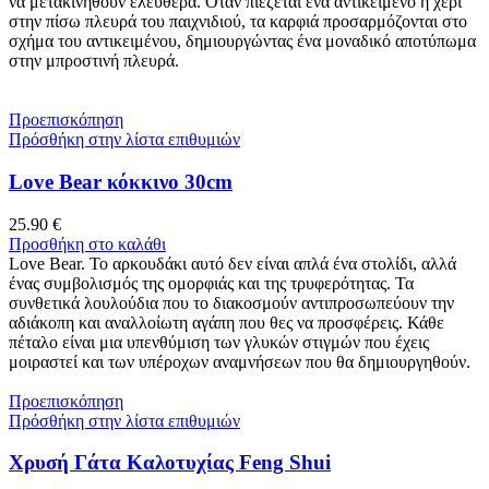
να μετακινηθούν ελεύθερα. Όταν πιέζεται ένα αντικείμενο ή χέρι
στην πίσω πλευρά του παιχνιδιού, τα καρφιά προσαρμόζονται στο
σχήμα του αντικειμένου, δημιουργώντας ένα μοναδικό αποτύπωμα
στην μπροστινή πλευρά.
Προεπισκόπηση
Πρόσθήκη στην λίστα επιθυμιών
Love Bear κόκκινο 30cm
25.90
€
Προσθήκη στο καλάθι
Love Bear. Το αρκουδάκι αυτό δεν είναι απλά ένα στολίδι, αλλά
ένας συμβολισμός της ομορφιάς και της τρυφερότητας. Τα
συνθετικά λουλούδια που το διακοσμούν αντιπροσωπεύουν την
αδιάκοπη και αναλλοίωτη αγάπη που θες να προσφέρεις. Κάθε
πέταλο είναι μια υπενθύμιση των γλυκών στιγμών που έχεις
μοιραστεί και των υπέροχων αναμνήσεων που θα δημιουργηθούν.
Προεπισκόπηση
Πρόσθήκη στην λίστα επιθυμιών
Χρυσή Γάτα Καλοτυχίας Feng Shui