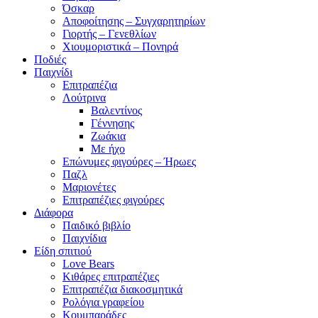
Όσκαρ
Αποφοίτησης – Συγχαρητηρίων
Γιορτής – Γενεθλίων
Χιουμοριστικά – Πονηρά
Ποδιές
Παιχνίδι
Επιτραπέζια
Λούτρινα
Βαλεντίνος
Γέννησης
Ζωάκια
Με ήχο
Επώνυμες φιγούρες – Ήρωες
Παζλ
Μαριονέτες
Επιτραπέζιες φιγούρες
Διάφορα
Παιδικό βιβλίο
Παιχνίδια
Είδη σπιτιού
Love Bears
Κιθάρες επιτραπέζιες
Επιτραπέζια διακοσμητικά
Ρολόγια γραφείου
Κουμπαράδες