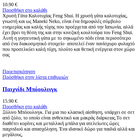
10.90
€
Προσθήκη στο καλάθι
Χρυσή Γάτα Καλοτυχίας Feng Shui. Η χρυσή γάτα καλοτυχίας,
γνωστή και ως Maneki Neko, είναι ένα δημοφιλές σύμβολο
ευημερίας και καλής τύχης που προέρχεται από την Ιαπωνία, αλλά
έχει βρει τη θέση της και στην κινεζική κουλτούρα του Feng Shui.
Αυτή η γοητευτική γάτα με το σηκωμένο πόδι είναι περισσότερο
από ένα διακοσμητικό στοιχείο· αποτελεί έναν πανίσχυρο φυλαχτό
που προσελκύει καλή τύχη, πλούτο και θετική ενέργεια στον χώρο
σας
Προεπισκόπηση
Πρόσθήκη στην λίστα επιθυμιών
Παιχνίδι Μπόουλινγκ
15.90
€
Προσθήκη στο καλάθι
Ξύλινο Μπόουλινγκ. Για μια πιο κλασική αίσθηση, υπάρχει σε σετ
από ξύλο, το οποίο είναι ανθεκτικό και μακράς διάρκειας.Το σετ
διαθέτει κορίνες και μεταλλική μπάλα για ατελείωτες ώρες
παιχνιδιού και απασχόληση. Ένα ιδανικό δώρο για παιδιά αλλά και
μεγάλους,