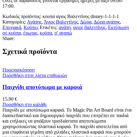
Όλες οι παραδόσεις γίνονται εργάσιμες ημέρες μεταξύ 09:00-
17:00.
Κωδικός προϊόντος:
κουπα αγιος Βαλεντίνος disney-1-1-1-1
Κατηγορίες:
Αγάπης
,
Άγιος Βαλεντίνος
,
Δώρα
,
Δώρα αγάπης
,
Εποχιακά
,
Κούπες
Ετικέτες:
αγάπη
,
αγιος βαλεντίνος
,
Εκτύπωση
σε κούπα
,
έρωτας
,
κούπα
,
σ' αγαπώ
Share:
Σχετικά προϊόντα
Προεπισκόπηση
Πρόσθήκη στην λίστα επιθυμιών
Παιχνίδι αποτύπωμα με καρφιά
15.90
€
Προσθήκη στο καλάθι
Παιχνίδι με αποτύπωμα καρφιά. Το Magic Pin Art Board είναι ένα
διασκεδαστικό και δημιουργικό παιχνίδι που επιτρέπει σε παιδιά
και ενήλικες να φτιάξουν τρισδιάστατα αποτυπώματα
χρησιμοποιώντας πλαστικά καρφιά. Το παιχνίδι αποτελείται από
μια επιφάνεια γεμάτη από χιλιάδες πλαστικά καρφιά που μπορούν