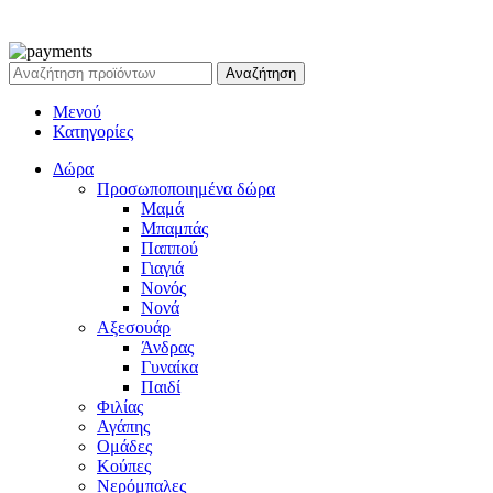
Ρεζέρβα - Είδη δώρων |
2024
Αναζήτηση
Μενού
Κατηγορίες
Δώρα
Προσωποποιημένα δώρα
Μαμά
Μπαμπάς
Παππού
Γιαγιά
Νονός
Νονά
Αξεσουάρ
Άνδρας
Γυναίκα
Παιδί
Φιλίας
Αγάπης
Ομάδες
Κούπες
Νερόμπαλες