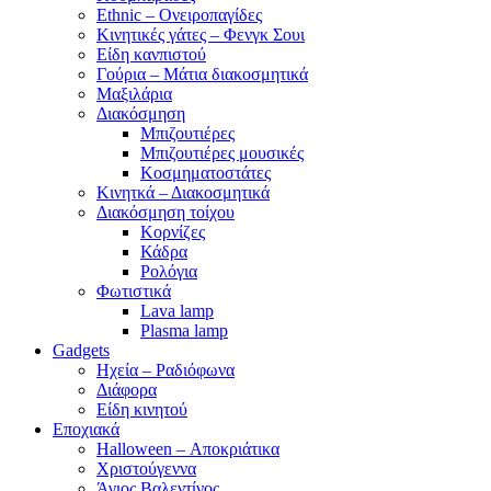
Ethnic – Ονειροπαγίδες
Κινητικές γάτες – Φενγκ Σουι
Είδη κανπιστού
Γούρια – Μάτια διακοσμητικά
Μαξιλάρια
Διακόσμηση
Μπιζουτιέρες
Μπιζουτιέρες μουσικές
Κοσμηματοστάτες
Κινητκά – Διακοσμητικά
Διακόσμηση τοίχου
Κορνίζες
Κάδρα
Ρολόγια
Φωτιστικά
Lava lamp
Plasma lamp
Gadgets
Ηχεία – Ραδιόφωνα
Διάφορα
Είδη κινητού
Εποχιακά
Halloween – Αποκριάτικα
Χριστούγεννα
Άγιος Βαλεντίνος