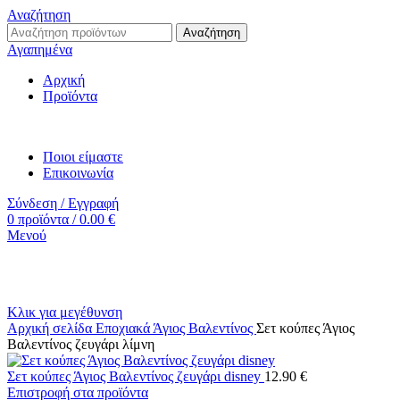
Αναζήτηση
Αναζήτηση
Αγαπημένα
Αρχική
Προϊόντα
Ποιοι είμαστε
Επικοινωνία
Σύνδεση / Εγγραφή
0
προϊόντα
/
0.00
€
Μενού
Κλικ για μεγέθυνση
Αρχική σελίδα
Εποχιακά
Άγιος Βαλεντίνος
Σετ κούπες Άγιος
Βαλεντίνος ζευγάρι λίμνη
Σετ κούπες Άγιος Βαλεντίνος ζευγάρι disney
12.90
€
Επιστροφή στα προϊόντα