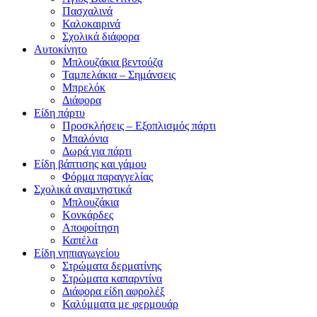
Πασχαλινά
Καλοκαιρινά
Σχολικά διάφορα
Αυτοκίνητο
Μπλουζάκια βεντούζα
Ταμπελάκια – Σημάνσεις
Μπρελόκ
Διάφορα
Είδη πάρτυ
Προσκλήσεις – Εξοπλισμός πάρτι
Μπαλόνια
Δωρά για πάρτι
Είδη βάπτισης και γάμου
Φόρμα παραγγελίας
Σχολικά αναμνηστικά
Μπλουζάκια
Κονκάρδες
Αποφοίτηση
Καπέλα
Είδη νηπιαγωγείου
Στρώματα δερματίνης
Στρώματα καπαρντίνα
Διάφορα είδη αφρολέξ
Καλύμματα με φερμουάρ