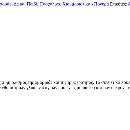
σουάρ
,
Δώρα
,
Παιδί
,
Πασχαλινά
,
Χιουμοριστικά - Πονηρά
Ετικέτες:
ας συμβολισμός της ομορφιάς και της τρυφερότητας. Τα συνθετικά λο
υπενθύμιση των γλυκών στιγμών που έχεις μοιραστεί και των υπέροχ