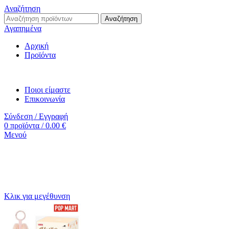
Αναζήτηση
Αναζήτηση
Αγαπημένα
Αρχική
Προϊόντα
Ποιοι είμαστε
Επικοινωνία
Σύνδεση / Εγγραφή
0
προϊόντα
/
0.00
€
Μενού
Κλικ για μεγέθυνση