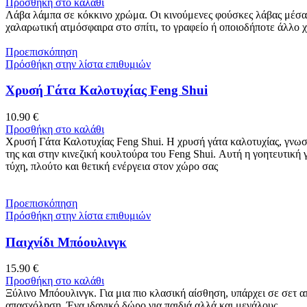
Προσθήκη στο καλάθι
Λάβα λάμπα σε κόκκινο χρώμα. Οι κινούμενες φούσκες λάβας μέσα στ
χαλαρωτική ατμόσφαιρα στο σπίτι, το γραφείο ή οποιοδήποτε άλλο 
Προεπισκόπηση
Πρόσθήκη στην λίστα επιθυμιών
Χρυσή Γάτα Καλοτυχίας Feng Shui
10.90
€
Προσθήκη στο καλάθι
Χρυσή Γάτα Καλοτυχίας Feng Shui. Η χρυσή γάτα καλοτυχίας, γνωστ
της και στην κινεζική κουλτούρα του Feng Shui. Αυτή η γοητευτική
τύχη, πλούτο και θετική ενέργεια στον χώρο σας
Προεπισκόπηση
Πρόσθήκη στην λίστα επιθυμιών
Παιχνίδι Μπόουλινγκ
15.90
€
Προσθήκη στο καλάθι
Ξύλινο Μπόουλινγκ. Για μια πιο κλασική αίσθηση, υπάρχει σε σετ από
απασχόληση. Ένα ιδανικό δώρο για παιδιά αλλά και μεγάλους,