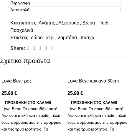
Περιγραφή
Αποστολή
Κατηγορίες:
Αγάπης
,
Αξεσουάρ
,
Δώρα
,
Παιδί
,
Πασχαλινά
Ετικέτες:
δώρο
,
κερι
,
λαμπάδα
,
πασχα
Share:
Σχετικά προϊόντα
Love Bear ροζ
Love Bear κόκκινο 30cm
25.90
€
25.90
€
ΠΡΟΣΘΉΚΗ ΣΤΟ ΚΑΛΆΘΙ
ΠΡΟΣΘΉΚΗ ΣΤΟ ΚΑΛΆΘΙ
Love Bear. Το αρκουδάκι αυτό
Love Bear. Το αρκουδάκι αυτό
δεν είναι απλά ένα στολίδι, αλλά
δεν είναι απλά ένα στολίδι, αλλά
ένας συμβολισμός της ομορφιάς
ένας συμβολισμός της ομορφιάς
και της τρυφερότητας. Τα
και της τρυφερότητας. Τα