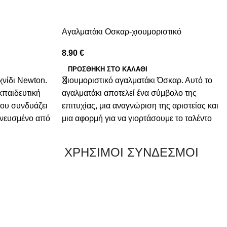
Αγαλματάκι Οσκαρ-χιουμοριστικό
8.90
€
ΠΡΟΣΘΉΚΗ ΣΤΟ ΚΑΛΆΘΙ
χνίδι Newton.
Χιουμοριστικό αγαλματάκι Όσκαρ. Αυτό το
εκπαιδευτική
αγαλματάκι αποτελεί ένα σύμβολο της
που συνδυάζει
επιτυχίας, μια αναγνώριση της αριστείας και
πνευσμένο από
μια αφορμή για να γιορτάσουμε το ταλέντο
 νόμων της
και την προσπάθεια. Κρατώντας αυτό το
άκ Νεύτων,
μικρό θαύμα στα χέρια σας, νιώθετε τη
ΧΡΗΣΙΜΟΙ ΣΥΝΔΕΣΜΟΙ
διά αλλά και
δύναμη του ονείρου και την ελπίδα για
ν και να
μεγαλύτερες επιτυχίες που με χιούμορ
με έναν
απονέμεται στα αγαπημένα σας πρόσωπα.