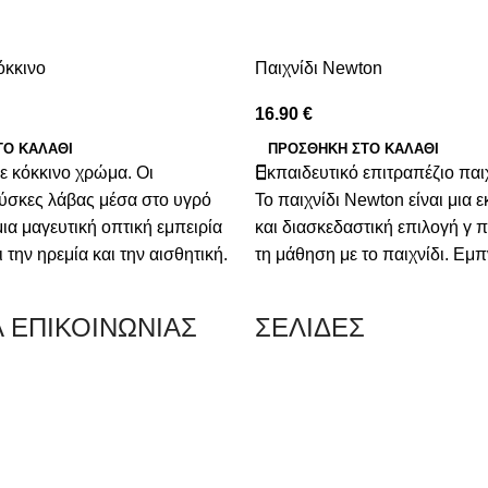
όκκινο
Παιχνίδι Newton
16.90
€
ΤΟ ΚΑΛΆΘΙ
ΠΡΟΣΘΉΚΗ ΣΤΟ ΚΑΛΆΘΙ
 κόκκινο χρώμα. Οι
Εκπαιδευτικό επιτραπέζιο παι
ύσκες λάβας μέσα στο υγρό
Το παιχνίδι Newton είναι μια 
ια μαγευτική οπτική εμπειρία
και διασκεδαστική επιλογή γ 
την ηρεμία και την αισθητική.
τη μάθηση με το παιχνίδι. Εμ
για να δημιουργήσει μια
τις αρχές της φυσικής και των
μόσφαιρα στο σπίτι, το
κίνησης που διατύπωσε ο Ισα
Α ΕΠΙΚΟΙΝΩΝΙΑΣ
ΣΕΛΙΔΕΣ
ιοδήποτε άλλο χώρο.
αυτό το παιχνίδι βοηθά τα παι
τους μεγάλους να ανακαλύψου
κατανοήσουν βασικές έννοιες 
 Κερατσίνι Αττικής 18757
ευχάριστο τρόπο.
0 216 700 5267