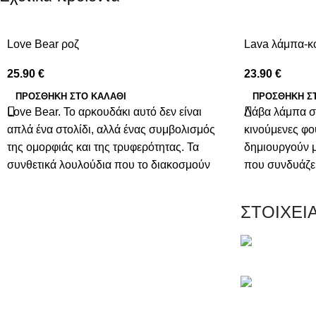
Love Bear ροζ
Lava λάμπα-κ
25.90
€
23.90
€
ΠΡΟΣΘΉΚΗ ΣΤΟ ΚΑΛΆΘΙ
ΠΡΟΣΘΉΚΗ Σ
Love Bear. Το αρκουδάκι αυτό δεν είναι
Λάβα λάμπα σε
απλά ένα στολίδι, αλλά ένας συμβολισμός
κινούμενες φο
της ομορφιάς και της τρυφερότητας. Τα
δημιουργούν μ
συνθετικά λουλούδια που το διακοσμούν
που συνδυάζει 
αντιπροσωπεύουν την αδιάκοπη και
Είναι ιδανική 
αναλλοίωτη αγάπη που θες να προσφέρεις.
χαλαρωτική ατ
ΣΤΟΙΧΕΙ
Κάθε πέταλο είναι μια υπενθύμιση των
γραφείο ή οπο
γλυκών στιγμών που έχεις μοιραστεί και των
υπέροχων αναμνήσεων που θα
Μαγνησίας 20,
δημιουργηθούν.
Τηλέφωνο: +3