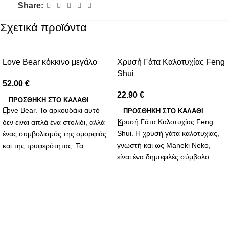
Share:
Σχετικά προϊόντα
Love Bear κόκκινο μεγάλο
Χρυσή Γάτα Καλοτυχίας Feng
Shui
52.00
€
22.90
€
ΠΡΟΣΘΉΚΗ ΣΤΟ ΚΑΛΆΘΙ
Love Bear. Το αρκουδάκι αυτό
ΠΡΟΣΘΉΚΗ ΣΤΟ ΚΑΛΆΘΙ
Χρυσή Γάτα Καλοτυχίας Feng
δεν είναι απλά ένα στολίδι, αλλά
Shui. Η χρυσή γάτα καλοτυχίας,
ένας συμβολισμός της ομορφιάς
γνωστή και ως Maneki Neko,
και της τρυφερότητας. Τα
είναι ένα δημοφιλές σύμβολο
συνθετικά λουλούδια που το
ευημερίας και καλής τύχης που
διακοσμούν αντιπροσωπεύουν
προέρχεται από την Ιαπωνία,
την αδιάκοπη και αναλλοίωτη
αλλά έχει βρει τη θέση της και
αγάπη που θες να προσφέρεις.
στην κινεζική κουλτούρα του
Κάθε πέταλο είναι μια
Feng Shui. Αυτή η γοητευτική
υπενθύμιση των γλυκών στιγμών
γάτα με το σηκωμένο πόδι είναι
που έχεις μοιραστεί και των