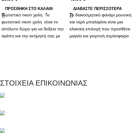
ΠΡΟΣΘΉΚΗ ΣΤΟ ΚΑΛΆΘΙ
ΔΙΑΒΆΣΤΕ ΠΕΡΙΣΣΌΤΕΡΑ
Φωτιστικό neon χειλη. Το
Το διακοσμητικό φανάρι μουσική
φωτιστικό neon χειλη είναι το
και νερό μπαλαρίνα είναι μια
απόλυτο δώρο για να δείξετε την
κλασική επιλογή που προσθέτει
αγάπη και την εκτίμησή σας με
μαγεία και γιορτινή ατμόσφαιρα
έναν μοναδικό και κομψό τρόπο.
στον χώρο σας.
Με την υψηλή ποιότητα
κατασκευής, τον ζεστό φωτισμό
και το ρομαντικό μήνυμα, αυτό το
φωτιστικό θα γίνει ένα αγαπημένο
κομμάτι διακόσμησης για κάθε
ΣΤΟΙΧΕΙΑ ΕΠΙΚΟΙΝΩΝΙΑΣ
παραλήπτη.
Μαγνησίας 20, Κερατσίνι Αττικής 18757
Τηλέφωνο: +30 216 700 5267