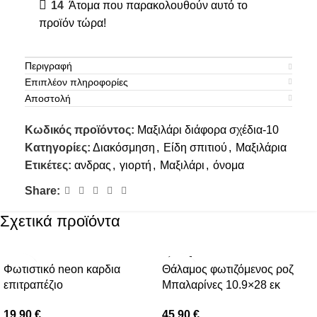
14
Άτομα που παρακολουθούν αυτό το
προϊόν τώρα!
Περιγραφή
Επιπλέον πληροφορίες
Αποστολή
Κωδικός προϊόντος:
Μαξιλάρι διάφορα σχέδια-10
Κατηγορίες:
Διακόσμηση
,
Είδη σπιτιού
,
Μαξιλάρια
Ετικέτες:
ανδρας
,
γιορτή
,
Μαξιλάρι
,
όνομα
Share:
Σχετικά προϊόντα
ΕΞΑΝΤ
Φωτιστικό neon καρδια
Θάλαμος φωτιζόμενος ροζ
ΛΗΜΈΝ
Ο
επιτραπέζιο
Μπαλαρίνες 10.9×28 εκ
19.90
€
45.90
€