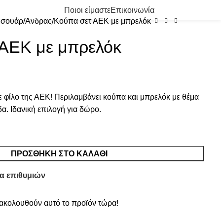
0
/
0.00
€
Ποιοι είμαστε
Επικοινωνία
εσουάρ
Άνδρας
Κούπα σετ ΑΕΚ με μπρελόκ
 ΑΕΚ με μπρελόκ
ε φίλο της ΑΕΚ! Περιλαμβάνει κούπα και μπρελόκ με θέμα
α. Ιδανική επιλογή για δώρο.
ΠΡΟΣΘΉΚΗ ΣΤΟ ΚΑΛΆΘΙ
α επιθυμιών
κολουθούν αυτό το προϊόν τώρα!