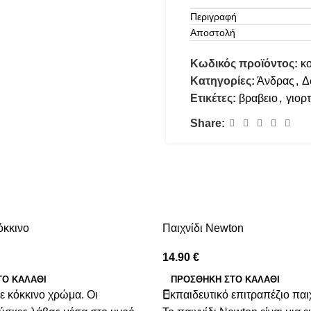
Περιγραφή
Αποστολή
Κωδικός προϊόντος:
κ
Κατηγορίες:
Άνδρας
,
Δ
Ετικέτες:
βραβειο
,
γιορ
Share:
όκκινο
Παιχνίδι Newton
14.90
€
ΤΟ ΚΑΛΆΘΙ
ΠΡΟΣΘΉΚΗ ΣΤΟ ΚΑΛΆΘΙ
 κόκκινο χρώμα. Οι
Εκπαιδευτικό επιτραπέζιο παι