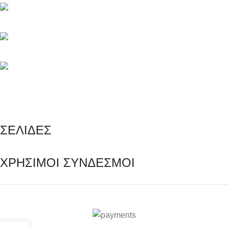
Τηλέφωνο: +30 216 700 5267
Τηλέφωνο: +30 694 463 5804
info@e-rezerva.gr
ΣΕΛΙΔΕΣ
ΧΡΗΣΙΜΟΙ ΣΥΝΔΕΣΜΟΙ
Ρεζέρβα - Είδη δώρων |
2024
0