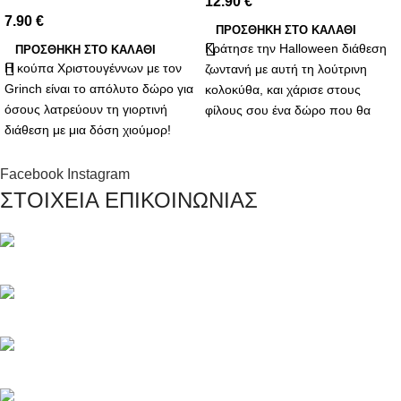
12.90
€
7.90
€
ΠΡΟΣΘΉΚΗ ΣΤΟ ΚΑΛΆΘΙ
Κράτησε την Halloween διάθεση
ΠΡΟΣΘΉΚΗ ΣΤΟ ΚΑΛΆΘΙ
Η κούπα Χριστουγέννων με τον
ζωντανή με αυτή τη λούτρινη
Grinch είναι το απόλυτο δώρο για
κολοκύθα, και χάρισε στους
όσους λατρεύουν τη γιορτινή
φίλους σου ένα δώρο που θα
διάθεση με μια δόση χιούμορ!
τους
Εμπνευσμένη από τον διάσημο
χαρακτήρα του Dr. Seuss, τον
Facebook
Instagram
γκρινιάρη αλλά αξιαγάπητο
ΣΤΟΙΧΕΙΑ ΕΠΙΚΟΙΝΩΝΙΑΣ
Grinch,
Μαγνησίας 20, Κερατσίνι Αττικής 18757
Τηλέφωνο: +30 216 700 5267
Τηλέφωνο: +30 694 463 5804