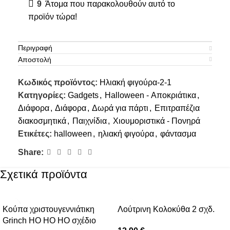
9
Άτομα που παρακολουθούν αυτό το
προϊόν τώρα!
Περιγραφή
Αποστολή
Κωδικός προϊόντος:
Ηλιακή φιγούρα-2-1
Κατηγορίες:
Gadgets
,
Halloween - Αποκριάτικα
,
Διάφορα
,
Διάφορα
,
Δωρά για πάρτι
,
Επιτραπέζια
διακοσμητικά
,
Παιχνίδια
,
Χιουμοριστικά - Πονηρά
Ετικέτες:
halloween
,
ηλιακή φιγούρα
,
φάντασμα
Share:
Σχετικά προϊόντα
Κούπα χριστουγεννιάτικη
Λούτρινη Κολοκύθα 2 σχδ.
Grinch HO HO HO σχέδιο