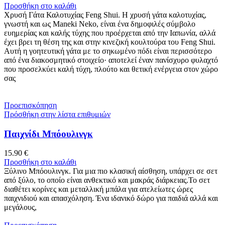
Προσθήκη στο καλάθι
Χρυσή Γάτα Καλοτυχίας Feng Shui. Η χρυσή γάτα καλοτυχίας,
γνωστή και ως Maneki Neko, είναι ένα δημοφιλές σύμβολο
ευημερίας και καλής τύχης που προέρχεται από την Ιαπωνία, αλλά
έχει βρει τη θέση της και στην κινεζική κουλτούρα του Feng Shui.
Αυτή η γοητευτική γάτα με το σηκωμένο πόδι είναι περισσότερο
από ένα διακοσμητικό στοιχείο· αποτελεί έναν πανίσχυρο φυλαχτό
που προσελκύει καλή τύχη, πλούτο και θετική ενέργεια στον χώρο
σας
Προεπισκόπηση
Πρόσθήκη στην λίστα επιθυμιών
Παιχνίδι Μπόουλινγκ
15.90
€
Προσθήκη στο καλάθι
Ξύλινο Μπόουλινγκ. Για μια πιο κλασική αίσθηση, υπάρχει σε σετ
από ξύλο, το οποίο είναι ανθεκτικό και μακράς διάρκειας.Το σετ
διαθέτει κορίνες και μεταλλική μπάλα για ατελείωτες ώρες
παιχνιδιού και απασχόληση. Ένα ιδανικό δώρο για παιδιά αλλά και
μεγάλους,