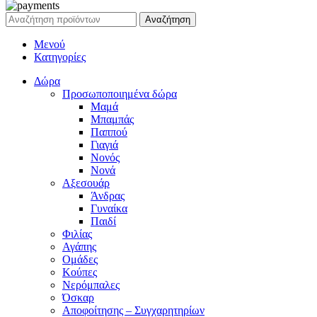
Αναζήτηση
Μενού
Κατηγορίες
Δώρα
Προσωποποιημένα δώρα
Μαμά
Μπαμπάς
Παππού
Γιαγιά
Νονός
Νονά
Αξεσουάρ
Άνδρας
Γυναίκα
Παιδί
Φιλίας
Αγάπης
Ομάδες
Κούπες
Νερόμπαλες
Όσκαρ
Αποφοίτησης – Συγχαρητηρίων