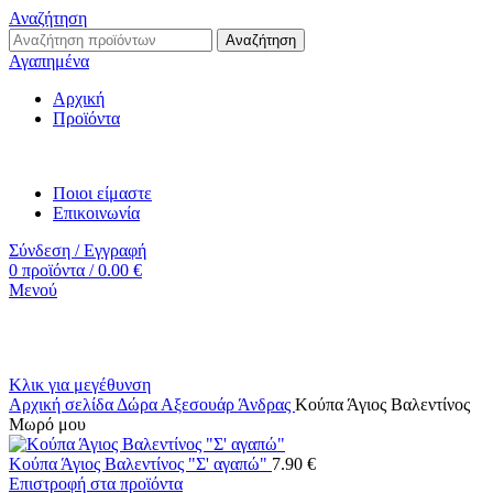
Αναζήτηση
Αναζήτηση
Αγαπημένα
Αρχική
Προϊόντα
Ποιοι είμαστε
Επικοινωνία
Σύνδεση / Εγγραφή
0
προϊόντα
/
0.00
€
Μενού
Κλικ για μεγέθυνση
Αρχική σελίδα
Δώρα
Αξεσουάρ
Άνδρας
Κούπα Άγιος Βαλεντίνος
Μωρό μου
Κούπα Άγιος Βαλεντίνος "Σ' αγαπώ"
7.90
€
Επιστροφή στα προϊόντα