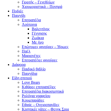
Γιορτής – Γενεθλίων
Χιουμοριστικά – Πονηρά
Ποδιές
Παιχνίδι
Επιτραπέζια
Λούτρινα
Βαλεντίνος
Γέννησης
Ζωάκια
Με ήχο
Επώνυμες φιγούρες – Ήρωες
Παζλ
Μαριονέτες
Επιτραπέζιες φιγούρες
Διάφορα
Παιδικό βιβλίο
Παιχνίδια
Είδη σπιτιού
Love Bears
Κιθάρες επιτραπέζιες
Επιτραπέζια διακοσμητικά
Ρολόγια γραφείου
Κουμπαράδες
Ethnic – Ονειροπαγίδες
Κινητικές γάτες – Φενγκ Σουι