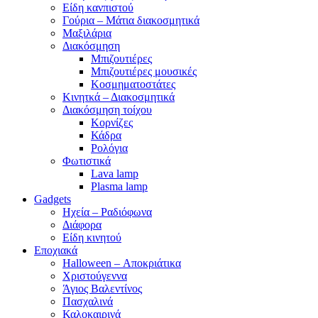
Είδη κανπιστού
Γούρια – Μάτια διακοσμητικά
Μαξιλάρια
Διακόσμηση
Μπιζουτιέρες
Μπιζουτιέρες μουσικές
Κοσμηματοστάτες
Κινητκά – Διακοσμητικά
Διακόσμηση τοίχου
Κορνίζες
Κάδρα
Ρολόγια
Φωτιστικά
Lava lamp
Plasma lamp
Gadgets
Ηχεία – Ραδιόφωνα
Διάφορα
Είδη κινητού
Εποχιακά
Halloween – Αποκριάτικα
Χριστούγεννα
Άγιος Βαλεντίνος
Πασχαλινά
Καλοκαιρινά