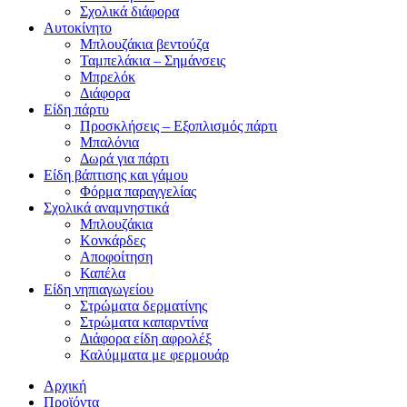
Σχολικά διάφορα
Αυτοκίνητο
Μπλουζάκια βεντούζα
Ταμπελάκια – Σημάνσεις
Μπρελόκ
Διάφορα
Είδη πάρτυ
Προσκλήσεις – Εξοπλισμός πάρτι
Μπαλόνια
Δωρά για πάρτι
Είδη βάπτισης και γάμου
Φόρμα παραγγελίας
Σχολικά αναμνηστικά
Μπλουζάκια
Κονκάρδες
Αποφοίτηση
Καπέλα
Είδη νηπιαγωγείου
Στρώματα δερματίνης
Στρώματα καπαρντίνα
Διάφορα είδη αφρολέξ
Καλύμματα με φερμουάρ
Αρχική
Προϊόντα