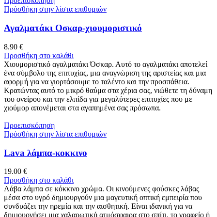
Προεπισκόπηση
Πρόσθήκη στην λίστα επιθυμιών
Αγαλματάκι Οσκαρ-χιουμοριστικό
8.90
€
Προσθήκη στο καλάθι
Χιουμοριστικό αγαλματάκι Όσκαρ. Αυτό το αγαλματάκι αποτελεί
ένα σύμβολο της επιτυχίας, μια αναγνώριση της αριστείας και μια
αφορμή για να γιορτάσουμε το ταλέντο και την προσπάθεια.
Κρατώντας αυτό το μικρό θαύμα στα χέρια σας, νιώθετε τη δύναμη
του ονείρου και την ελπίδα για μεγαλύτερες επιτυχίες που με
χιούμορ απονέμεται στα αγαπημένα σας πρόσωπα.
Προεπισκόπηση
Πρόσθήκη στην λίστα επιθυμιών
Lava λάμπα-κοκκινο
19.00
€
Προσθήκη στο καλάθι
Λάβα λάμπα σε κόκκινο χρώμα. Οι κινούμενες φούσκες λάβας
μέσα στο υγρό δημιουργούν μια μαγευτική οπτική εμπειρία που
συνδυάζει την ηρεμία και την αισθητική. Είναι ιδανική για να
δημιουργήσει μια χαλαρωτική ατμόσφαιρα στο σπίτι, το γραφείο ή