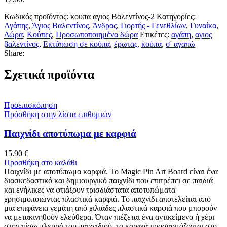
Κωδικός προϊόντος:
κουπα αγιος Βαλεντίνος-2
Κατηγορίες:
Αγάπης
,
Άγιος Βαλεντίνος
,
Άνδρας
,
Γιορτής - Γενεθλίων
,
Γυναίκα
,
Δώρα
,
Κούπες
,
Προσωποποιημένα δώρα
Ετικέτες:
αγάπη
,
αγιος
βαλεντίνος
,
Εκτύπωση σε κούπα
,
έρωτας
,
κούπα
,
σ' αγαπώ
Share:
Σχετικά προϊόντα
Προεπισκόπηση
Πρόσθήκη στην λίστα επιθυμιών
Παιχνίδι αποτύπωμα με καρφιά
15.90
€
Προσθήκη στο καλάθι
Παιχνίδι με αποτύπωμα καρφιά. Το Magic Pin Art Board είναι ένα
διασκεδαστικό και δημιουργικό παιχνίδι που επιτρέπει σε παιδιά
και ενήλικες να φτιάξουν τρισδιάστατα αποτυπώματα
χρησιμοποιώντας πλαστικά καρφιά. Το παιχνίδι αποτελείται από
μια επιφάνεια γεμάτη από χιλιάδες πλαστικά καρφιά που μπορούν
να μετακινηθούν ελεύθερα. Όταν πιέζεται ένα αντικείμενο ή χέρι
στην πίσω πλευρά του παιχνιδιού, τα καρφιά προσαρμόζονται στο