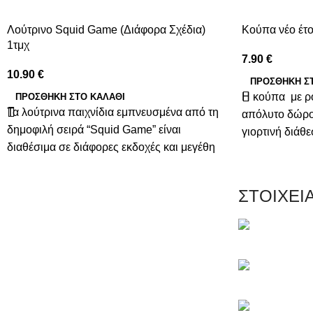
Λούτρινο Squid Game (Διάφορα Σχέδια)
Κούπα νέο έτο
1τμχ
7.90
€
10.90
€
ΠΡΟΣΘΉΚΗ Σ
Η κούπα με ρόδ
ΠΡΟΣΘΉΚΗ ΣΤΟ ΚΑΛΆΘΙ
Τα λούτρινα παιχνίδια εμπνευσμένα από τη
απόλυτο δώρο
δημοφιλή σειρά “Squid Game” είναι
γιορτινή διάθ
διαθέσιμα σε διάφορες εκδοχές και μεγέθη
ΣΤΟΙΧΕΙ
Μαγνησίας 20,
Τηλέφωνο: +3