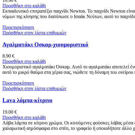
16.90
€
Προσθήκη στο καλάθι
Εκπαιδευτικό επιτραπέζιο παιχνίδι Newton. Το παιχνίδι Newton είνα
νόμων της κίνησης που διατύπωσε ο Ισαάκ Νεύτων, αυτό το παιχνίδι
Προεπισκόπηση
Πρόσθήκη στην λίστα επιθυμιών
Αγαλματάκι Οσκαρ-χιουμοριστικό
8.90
€
Προσθήκη στο καλάθι
Χιουμοριστικό αγαλματάκι Όσκαρ. Αυτό το αγαλματάκι αποτελεί ένα 
αυτό το μικρό θαύμα στα χέρια σας, νιώθετε τη δύναμη του ονείρου
Προεπισκόπηση
Πρόσθήκη στην λίστα επιθυμιών
Lava λάμπα-κίτρινο
19.00
€
Προσθήκη στο καλάθι
Λάβα λάμπα σε κίτρινο χρώμα. Οι κινούμενες φούσκες λάβας μέσα στ
χαλαρωτική ατμόσφαιρα στο σπίτι, το γραφείο ή οποιοδήποτε άλλο 