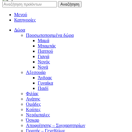
Αναζήτηση
Μενού
Κατηγορίες
Δώρα
Προσωποποιημένα δώρα
Μαμά
Μπαμπάς
Παππού
Γιαγιά
Νονός
Νονά
Αξεσουάρ
Άνδρας
Γυναίκα
Παιδί
Φιλίας
Αγάπης
Ομάδες
Κούπες
Νερόμπαλες
Όσκαρ
Αποφοίτησης – Συγχαρητηρίων
Γιορτής – Γενεθλίων