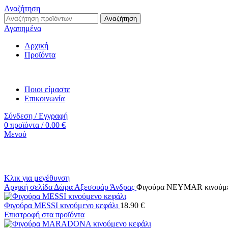
Αναζήτηση
Αναζήτηση
Αγαπημένα
Αρχική
Προϊόντα
Ποιοι είμαστε
Επικοινωνία
Σύνδεση / Εγγραφή
0
προϊόντα
/
0.00
€
Μενού
Κλικ για μεγέθυνση
Αρχική σελίδα
Δώρα
Αξεσουάρ
Άνδρας
Φιγούρα NEYMAR κινούμε
Φιγούρα MESSI κινούμενο κεφάλι
18.90
€
Επιστροφή στα προϊόντα