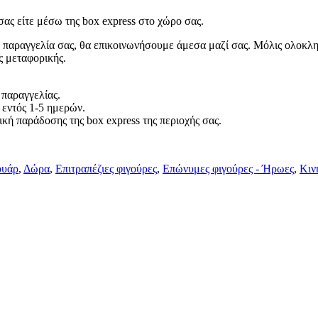
ας είτε μέσω της box express στο χώρο σας.
 παραγγελία σας, θα επικοινωνήσουμε άμεσα μαζί σας. Μόλις ολοκλη
ς μεταφορικής.
 παραγγελίας.
 εντός 1-5 ημερών.
κή παράδοσης της box express της περιοχής σας.
ουάρ
,
Δώρα
,
Επιτραπέζιες φιγούρες
,
Επώνυμες φιγούρες - Ήρωες
,
Κιν