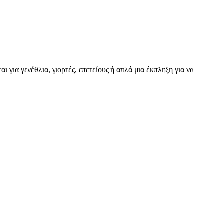
 για γενέθλια, γιορτές, επετείους ή απλά μια έκπληξη για να