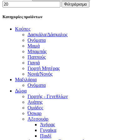
Φιλτράρισμα
Κατηγορίες προϊόντων
Κούπες
Δασκάλα/Δάσκαλος
Ονόματα
Μαμά
Μπαμπάς
Παππούς
Γιαγιά
Γιορτή Μητέρας
Νονά/Νονός
Μαξιλάρια
Ονόματα
Δώρα
Γιορτής - Γενεθλίων
Αγάπης
Ομάδες
Όσκαρ
Αξεσουάρ
Άνδρας
Γυναίκα
Παιδί