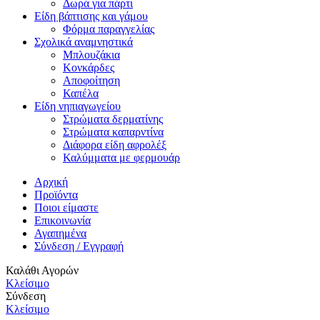
Δωρά για πάρτι
Είδη βάπτισης και γάμου
Φόρμα παραγγελίας
Σχολικά αναμνηστικά
Μπλουζάκια
Κονκάρδες
Αποφοίτηση
Καπέλα
Είδη νηπιαγωγείου
Στρώματα δερματίνης
Στρώματα καπαρντίνα
Διάφορα είδη αφρολέξ
Καλύμματα με φερμουάρ
Αρχική
Προϊόντα
Ποιοι είμαστε
Επικοινωνία
Αγαπημένα
Σύνδεση / Εγγραφή
Καλάθι Αγορών
Κλείσιμο
Σύνδεση
Κλείσιμο