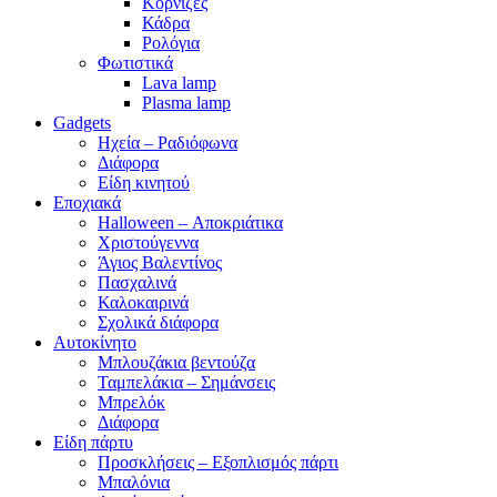
Κορνίζες
Κάδρα
Ρολόγια
Φωτιστικά
Lava lamp
Plasma lamp
Gadgets
Ηχεία – Ραδιόφωνα
Διάφορα
Είδη κινητού
Εποχιακά
Halloween – Αποκριάτικα
Χριστούγεννα
Άγιος Βαλεντίνος
Πασχαλινά
Καλοκαιρινά
Σχολικά διάφορα
Αυτοκίνητο
Μπλουζάκια βεντούζα
Ταμπελάκια – Σημάνσεις
Μπρελόκ
Διάφορα
Είδη πάρτυ
Προσκλήσεις – Εξοπλισμός πάρτι
Μπαλόνια