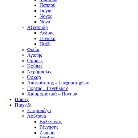
Παππού
Γιαγιά
Νονός
Νονά
Αξεσουάρ
Άνδρας
Γυναίκα
Παιδί
Φιλίας
Αγάπης
Ομάδες
Κούπες
Νερόμπαλες
Όσκαρ
Αποφοίτησης – Συγχαρητηρίων
Γιορτής – Γενεθλίων
Χιουμοριστικά – Πονηρά
Ποδιές
Παιχνίδι
Επιτραπέζια
Λούτρινα
Βαλεντίνος
Γέννησης
Ζωάκια