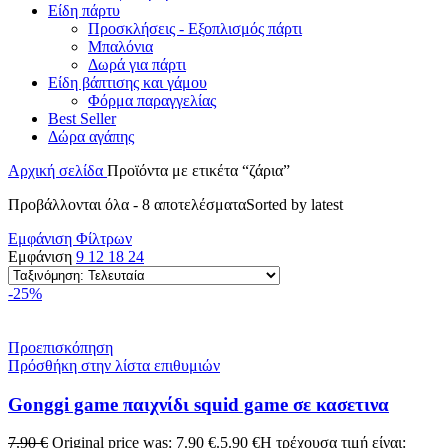
Είδη πάρτυ
Προσκλήσεις - Εξοπλισμός πάρτι
Μπαλόνια
Δωρά για πάρτι
Είδη βάπτισης και γάμου
Φόρμα παραγγελίας
Best Seller
Δώρα αγάπης
Αρχική σελίδα
Προϊόντα με ετικέτα “ζάρια”
Προβάλλονται όλα - 8 αποτελέσματα
Sorted by latest
Εμφάνιση Φίλτρων
Εμφάνιση
9
12
18
24
-25%
Προεπισκόπηση
Πρόσθήκη στην λίστα επιθυμιών
Gonggi game παιχνίδι squid game σε κασετινα
7.90
€
Original price was: 7.90 €.
5.90
€
Η τρέχουσα τιμή είναι: