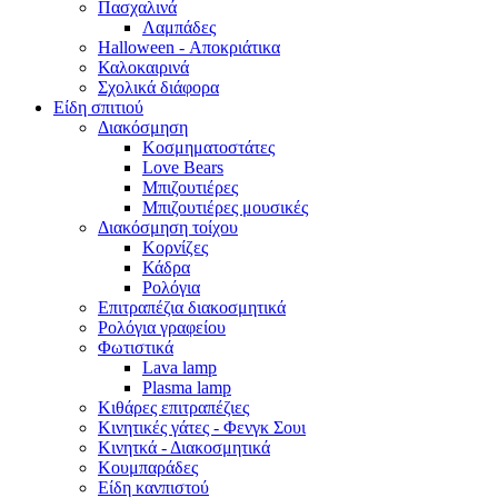
Πασχαλινά
Λαμπάδες
Halloween - Αποκριάτικα
Καλοκαιρινά
Σχολικά διάφορα
Είδη σπιτιού
Διακόσμηση
Κοσμηματοστάτες
Love Bears
Μπιζουτιέρες
Μπιζουτιέρες μουσικές
Διακόσμηση τοίχου
Κορνίζες
Κάδρα
Ρολόγια
Επιτραπέζια διακοσμητικά
Ρολόγια γραφείου
Φωτιστικά
Lava lamp
Plasma lamp
Κιθάρες επιτραπέζιες
Κινητικές γάτες - Φενγκ Σουι
Κινητκά - Διακοσμητικά
Κουμπαράδες
Είδη κανπιστού