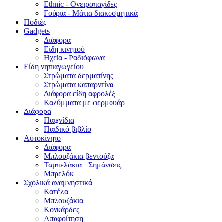
Ethnic - Ονειροπαγίδες
Γούρια - Μάτια διακοσμητικά
Ποδιές
Gadgets
Διάφορα
Είδη κινητού
Ηχεία - Ραδιόφωνα
Είδη νηπιαγωγείου
Στρώματα δερματίνης
Στρώματα καπαρντίνα
Διάφορα είδη αφρολέξ
Καλύμματα με φερμουάρ
Διάφορα
Παιχνίδια
Παιδικό βιβλίο
Αυτοκίνητο
Διάφορα
Μπλουζάκια βεντούζα
Ταμπελάκια - Σημάνσεις
Μπρελόκ
Σχολικά αναμνηστικά
Καπέλα
Μπλουζάκια
Κονκάρδες
Αποφοίτηση