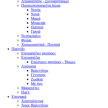
Αποφοίτησης - Συγχαρητηρίων
Προσωποποιημένα δώρα
Νονός
Νονά
Μαμά
Μπαμπάς
Παππού
Γιαγιά
Νερόμπαλες
Φιλίας
Χιουμοριστικά - Πονηρά
Παιχνίδι
Επιτραπέζιες φιγούρες
Επιτραπέζια
Επώνυμες φιγούρες - Ήρωες
Λούτρινα
Βαλεντίνος
Γέννησης
Ζωάκια
Με ήχο
Μαριονέτες
Παζλ
Εποχιακά
Χριστούγεννα
Άγιος Βαλεντίνος