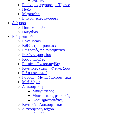
Με ήχο
Επώνυμες φιγούρες – Ήρωες
Παζλ
Μαριονέτες
Επιτραπέζιες φιγούρες
Διάφορα
Παιδικό βιβλίο
Παιχνίδια
Είδη σπιτιού
Love Bears
Κιθάρες επιτραπέζιες
Επιτραπέζια διακοσμητικά
Ρολόγια γραφείου
Κουμπαράδες
Ethnic – Ονειροπαγίδες
Κινητικές γάτες – Φενγκ Σουι
Είδη κανπιστού
Γούρια – Μάτια διακοσμητικά
Μαξιλάρια
Διακόσμηση
Μπιζουτιέρες
Μπιζουτιέρες μουσικές
Κοσμηματοστάτες
Κινητκά – Διακοσμητικά
Διακόσμηση τοίχου