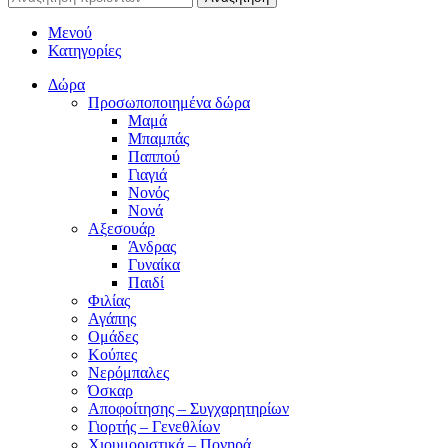
Μενού
Κατηγορίες
Δώρα
Προσωποποιημένα δώρα
Μαμά
Μπαμπάς
Παππού
Γιαγιά
Νονός
Νονά
Αξεσουάρ
Άνδρας
Γυναίκα
Παιδί
Φιλίας
Αγάπης
Ομάδες
Κούπες
Νερόμπαλες
Όσκαρ
Αποφοίτησης – Συγχαρητηρίων
Γιορτής – Γενεθλίων
Χιουμοριστικά – Πονηρά