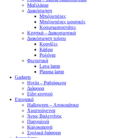
Μαξιλάρια
Διακόσμηση
Μπιζουτιέρες
Μπιζουτιέρες μουσικές
Κοσμηματοστάτες
Κινητκά – Διακοσμητικά
Διακόσμηση τοίχου
Κορνίζες
Κάδρα
Ρολόγια
Φωτιστικά
Lava lamp
Plasma lamp
Gadgets
Ηχεία – Ραδιόφωνα
Διάφορα
Είδη κινητού
Εποχιακά
Halloween – Αποκριάτικα
Χριστούγεννα
Άγιος Βαλεντίνος
Πασχαλινά
Καλοκαιρινά
Σχολικά διάφορα