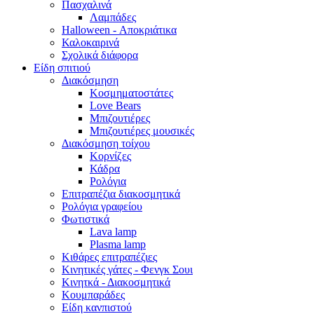
Πασχαλινά
Λαμπάδες
Halloween - Αποκριάτικα
Καλοκαιρινά
Σχολικά διάφορα
Είδη σπιτιού
Διακόσμηση
Κοσμηματοστάτες
Love Bears
Μπιζουτιέρες
Μπιζουτιέρες μουσικές
Διακόσμηση τοίχου
Κορνίζες
Κάδρα
Ρολόγια
Επιτραπέζια διακοσμητικά
Ρολόγια γραφείου
Φωτιστικά
Lava lamp
Plasma lamp
Κιθάρες επιτραπέζιες
Κινητικές γάτες - Φενγκ Σουι
Κινητκά - Διακοσμητικά
Κουμπαράδες
Είδη κανπιστού