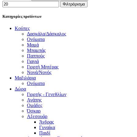
Φιλτράρισμα
Κατηγορίες προϊόντων
Κούπες
Δασκάλα/Δάσκαλος
Ονόματα
Μαμά
Μπαμπάς
Παππούς
Γιαγιά
Γιορτή Μητέρας
Νονά/Νονός
Μαξιλάρια
Ονόματα
Δώρα
Γιορτής - Γενεθλίων
Αγάπης
Ομάδες
Όσκαρ
Αξεσουάρ
Άνδρας
Γυναίκα
Παιδί