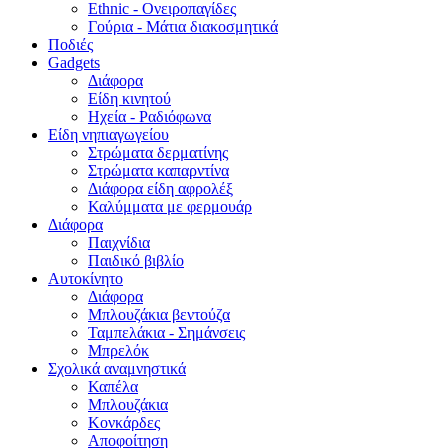
Ethnic - Ονειροπαγίδες
Γούρια - Μάτια διακοσμητικά
Ποδιές
Gadgets
Διάφορα
Είδη κινητού
Ηχεία - Ραδιόφωνα
Είδη νηπιαγωγείου
Στρώματα δερματίνης
Στρώματα καπαρντίνα
Διάφορα είδη αφρολέξ
Καλύμματα με φερμουάρ
Διάφορα
Παιχνίδια
Παιδικό βιβλίο
Αυτοκίνητο
Διάφορα
Μπλουζάκια βεντούζα
Ταμπελάκια - Σημάνσεις
Μπρελόκ
Σχολικά αναμνηστικά
Καπέλα
Μπλουζάκια
Κονκάρδες
Αποφοίτηση