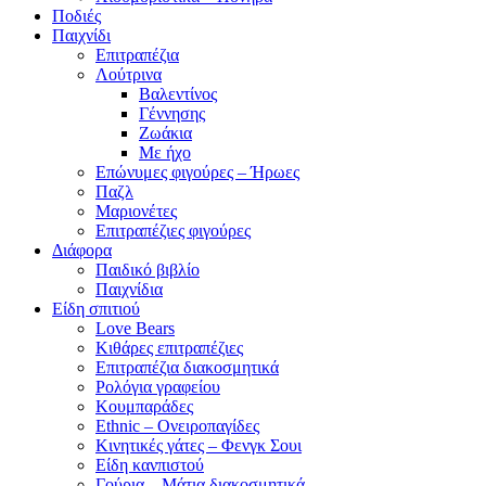
Ποδιές
Παιχνίδι
Επιτραπέζια
Λούτρινα
Βαλεντίνος
Γέννησης
Ζωάκια
Με ήχο
Επώνυμες φιγούρες – Ήρωες
Παζλ
Μαριονέτες
Επιτραπέζιες φιγούρες
Διάφορα
Παιδικό βιβλίο
Παιχνίδια
Είδη σπιτιού
Love Bears
Κιθάρες επιτραπέζιες
Επιτραπέζια διακοσμητικά
Ρολόγια γραφείου
Κουμπαράδες
Ethnic – Ονειροπαγίδες
Κινητικές γάτες – Φενγκ Σουι
Είδη κανπιστού
Γούρια – Μάτια διακοσμητικά