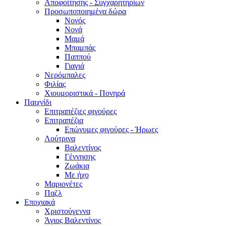
Αποφοίτησης - Συγχαρητηρίων
Προσωποποιημένα δώρα
Νονός
Νονά
Μαμά
Μπαμπάς
Παππού
Γιαγιά
Νερόμπαλες
Φιλίας
Χιουμοριστικά - Πονηρά
Παιχνίδι
Επιτραπέζιες φιγούρες
Επιτραπέζια
Επώνυμες φιγούρες - Ήρωες
Λούτρινα
Βαλεντίνος
Γέννησης
Ζωάκια
Με ήχο
Μαριονέτες
Παζλ
Εποχιακά
Χριστούγεννα
Άγιος Βαλεντίνος