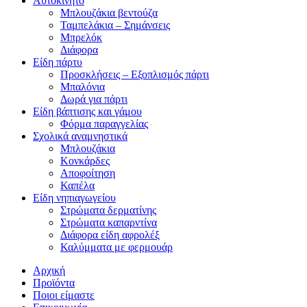
Αυτοκίνητο
Μπλουζάκια βεντούζα
Ταμπελάκια – Σημάνσεις
Μπρελόκ
Διάφορα
Είδη πάρτυ
Προσκλήσεις – Εξοπλισμός πάρτι
Μπαλόνια
Δωρά για πάρτι
Είδη βάπτισης και γάμου
Φόρμα παραγγελίας
Σχολικά αναμνηστικά
Μπλουζάκια
Κονκάρδες
Αποφοίτηση
Καπέλα
Είδη νηπιαγωγείου
Στρώματα δερματίνης
Στρώματα καπαρντίνα
Διάφορα είδη αφρολέξ
Καλύμματα με φερμουάρ
Αρχική
Προϊόντα
Ποιοι είμαστε