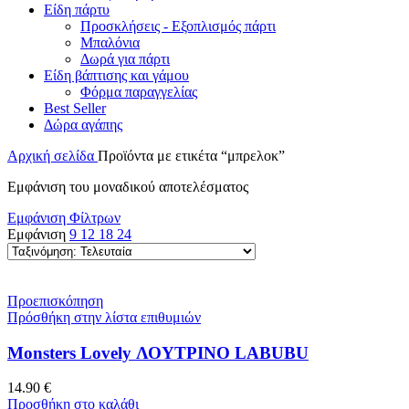
Είδη πάρτυ
Προσκλήσεις - Εξοπλισμός πάρτι
Μπαλόνια
Δωρά για πάρτι
Είδη βάπτισης και γάμου
Φόρμα παραγγελίας
Best Seller
Δώρα αγάπης
Αρχική σελίδα
Προϊόντα με ετικέτα “μπρελοκ”
Εμφάνιση του μοναδικού αποτελέσματος
Εμφάνιση Φίλτρων
Εμφάνιση
9
12
18
24
Προεπισκόπηση
Πρόσθήκη στην λίστα επιθυμιών
Monsters Lovely ΛΟΥΤΡΙΝΟ LABUBU
14.90
€
Προσθήκη στο καλάθι