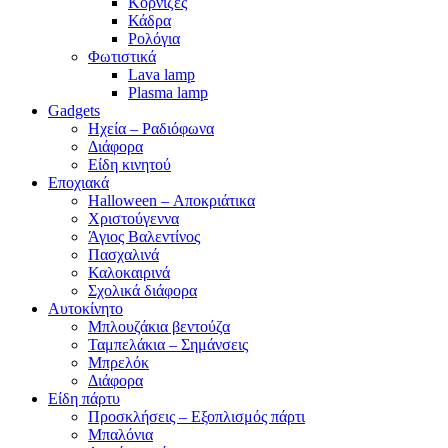
Κορνίζες
Κάδρα
Ρολόγια
Φωτιστικά
Lava lamp
Plasma lamp
Gadgets
Ηχεία – Ραδιόφωνα
Διάφορα
Είδη κινητού
Εποχιακά
Halloween – Αποκριάτικα
Χριστούγεννα
Άγιος Βαλεντίνος
Πασχαλινά
Καλοκαιρινά
Σχολικά διάφορα
Αυτοκίνητο
Μπλουζάκια βεντούζα
Ταμπελάκια – Σημάνσεις
Μπρελόκ
Διάφορα
Είδη πάρτυ
Προσκλήσεις – Εξοπλισμός πάρτι
Μπαλόνια