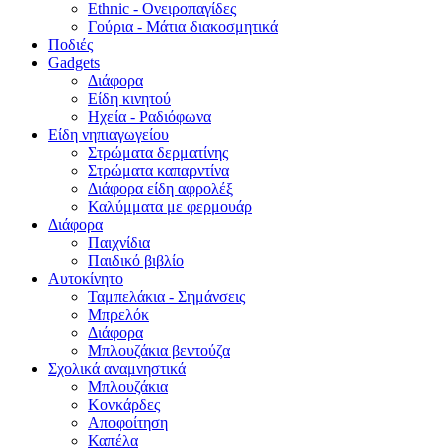
Ethnic - Ονειροπαγίδες
Γούρια - Μάτια διακοσμητικά
Ποδιές
Gadgets
Διάφορα
Είδη κινητού
Ηχεία - Ραδιόφωνα
Είδη νηπιαγωγείου
Στρώματα δερματίνης
Στρώματα καπαρντίνα
Διάφορα είδη αφρολέξ
Καλύμματα με φερμουάρ
Διάφορα
Παιχνίδια
Παιδικό βιβλίο
Αυτοκίνητο
Ταμπελάκια - Σημάνσεις
Μπρελόκ
Διάφορα
Μπλουζάκια βεντούζα
Σχολικά αναμνηστικά
Μπλουζάκια
Κονκάρδες
Αποφοίτηση
Καπέλα