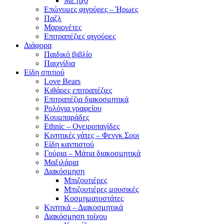
Με ήχο
Επώνυμες φιγούρες – Ήρωες
Παζλ
Μαριονέτες
Επιτραπέζιες φιγούρες
Διάφορα
Παιδικό βιβλίο
Παιχνίδια
Είδη σπιτιού
Love Bears
Κιθάρες επιτραπέζιες
Επιτραπέζια διακοσμητικά
Ρολόγια γραφείου
Κουμπαράδες
Ethnic – Ονειροπαγίδες
Κινητικές γάτες – Φενγκ Σουι
Είδη κανπιστού
Γούρια – Μάτια διακοσμητικά
Μαξιλάρια
Διακόσμηση
Μπιζουτιέρες
Μπιζουτιέρες μουσικές
Κοσμηματοστάτες
Κινητκά – Διακοσμητικά
Διακόσμηση τοίχου