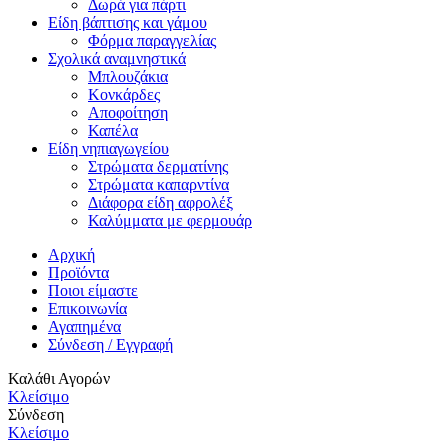
Δωρά για πάρτι
Είδη βάπτισης και γάμου
Φόρμα παραγγελίας
Σχολικά αναμνηστικά
Μπλουζάκια
Κονκάρδες
Αποφοίτηση
Καπέλα
Είδη νηπιαγωγείου
Στρώματα δερματίνης
Στρώματα καπαρντίνα
Διάφορα είδη αφρολέξ
Καλύμματα με φερμουάρ
Αρχική
Προϊόντα
Ποιοι είμαστε
Επικοινωνία
Αγαπημένα
Σύνδεση / Εγγραφή
Καλάθι Αγορών
Κλείσιμο
Σύνδεση
Κλείσιμο