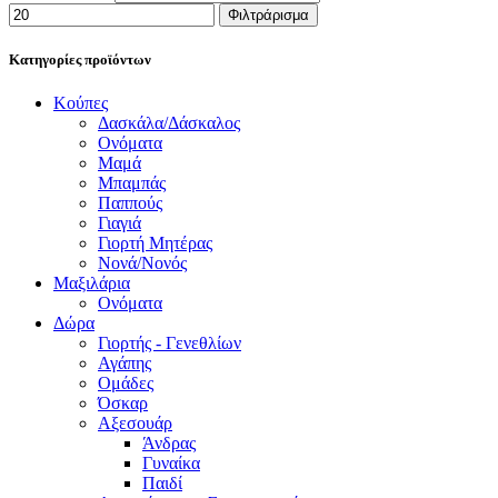
Φιλτράρισμα
Κατηγορίες προϊόντων
Κούπες
Δασκάλα/Δάσκαλος
Ονόματα
Μαμά
Μπαμπάς
Παππούς
Γιαγιά
Γιορτή Μητέρας
Νονά/Νονός
Μαξιλάρια
Ονόματα
Δώρα
Γιορτής - Γενεθλίων
Αγάπης
Ομάδες
Όσκαρ
Αξεσουάρ
Άνδρας
Γυναίκα
Παιδί