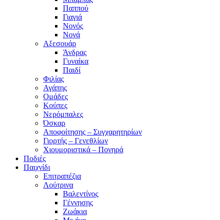
Παππού
Γιαγιά
Νονός
Νονά
Αξεσουάρ
Άνδρας
Γυναίκα
Παιδί
Φιλίας
Αγάπης
Ομάδες
Κούπες
Νερόμπαλες
Όσκαρ
Αποφοίτησης – Συγχαρητηρίων
Γιορτής – Γενεθλίων
Χιουμοριστικά – Πονηρά
Ποδιές
Παιχνίδι
Επιτραπέζια
Λούτρινα
Βαλεντίνος
Γέννησης
Ζωάκια