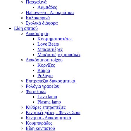
Πασχαλινά
Λαμπάδες
Halloween - Αποκριάτικα
Καλοκαιρινά
Σχολικά διάφορα
Είδη σπιτιού
Διακόσμηση
Κοσμηματοστάτες
Love Bears
Μπιζουτιέρες
Μπιζουτιέρες μουσικές
Διακόσμηση τοίχου
Κορνίζες
Κάδρα
Ρολόγια
Επιτραπέζια διακοσμητικά
Ρολόγια γραφείου
Φωτιστικά
Lava lamp
Plasma lamp
Κιθάρες επιτραπέζιες
Κινητικές γάτες - Φενγκ Σουι
Κινητκά - Διακοσμητικά
Κουμπαράδες
Είδη κανπιστού