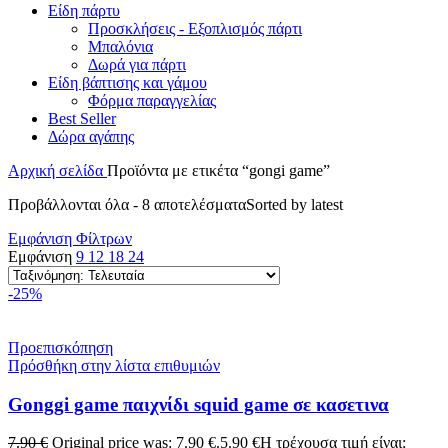
Είδη πάρτυ
Προσκλήσεις - Εξοπλισμός πάρτι
Μπαλόνια
Δωρά για πάρτι
Είδη βάπτισης και γάμου
Φόρμα παραγγελίας
Best Seller
Δώρα αγάπης
Αρχική σελίδα
Προϊόντα με ετικέτα “gongi game”
Προβάλλονται όλα - 8 αποτελέσματα
Sorted by latest
Εμφάνιση Φίλτρων
Εμφάνιση
9
12
18
24
-25%
Προεπισκόπηση
Πρόσθήκη στην λίστα επιθυμιών
Gonggi game παιχνίδι squid game σε κασετινα
7.90
€
Original price was: 7.90 €.
5.90
€
Η τρέχουσα τιμή είναι: