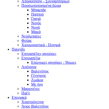
Αποφοίτησης - Συγχαρητηρίων
Προσωποποιημένα δώρα
Μπαμπάς
Παππού
Γιαγιά
Νονός
Νονά
Μαμά
Νερόμπαλες
Φιλίας
Χιουμοριστικά - Πονηρά
Παιχνίδι
Επιτραπέζιες φιγούρες
Επιτραπέζια
Επώνυμες φιγούρες - Ήρωες
Λούτρινα
Βαλεντίνος
Γέννησης
Ζωάκια
Με ήχο
Μαριονέτες
Παζλ
Εποχιακά
Χριστούγεννα
Άγιος Βαλεντίνος