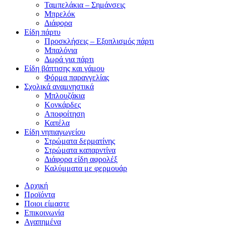
Ταμπελάκια – Σημάνσεις
Μπρελόκ
Διάφορα
Είδη πάρτυ
Προσκλήσεις – Εξοπλισμός πάρτι
Μπαλόνια
Δωρά για πάρτι
Είδη βάπτισης και γάμου
Φόρμα παραγγελίας
Σχολικά αναμνηστικά
Μπλουζάκια
Κονκάρδες
Αποφοίτηση
Καπέλα
Είδη νηπιαγωγείου
Στρώματα δερματίνης
Στρώματα καπαρντίνα
Διάφορα είδη αφρολέξ
Καλύμματα με φερμουάρ
Αρχική
Προϊόντα
Ποιοι είμαστε
Επικοινωνία
Αγαπημένα