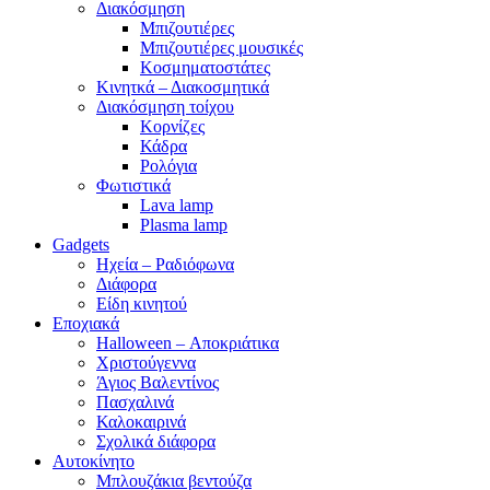
Διακόσμηση
Μπιζουτιέρες
Μπιζουτιέρες μουσικές
Κοσμηματοστάτες
Κινητκά – Διακοσμητικά
Διακόσμηση τοίχου
Κορνίζες
Κάδρα
Ρολόγια
Φωτιστικά
Lava lamp
Plasma lamp
Gadgets
Ηχεία – Ραδιόφωνα
Διάφορα
Είδη κινητού
Εποχιακά
Halloween – Αποκριάτικα
Χριστούγεννα
Άγιος Βαλεντίνος
Πασχαλινά
Καλοκαιρινά
Σχολικά διάφορα
Αυτοκίνητο
Μπλουζάκια βεντούζα