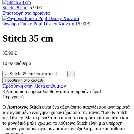
Stitch 28 cm
25.90
€
Επιστροφή στα προϊόντα
Φιγούρα Funko Pop! Disney Χιονατη
15.90
€
Stitch 35 cm
35.90
€
10 σε απόθεμα
Stitch 35 cm ποσότητα
Προσθήκη στο καλάθι
Πρόσθήκη στην λίστα επιθυμιών
8
Άτομα που παρακολουθούν αυτό το προϊόν τώρα!
Περιγραφή
Ο
Λούτρινος Stitch
είναι ένα αξιαγάπητο παιχνίδι που αναπαριστά
τον αγαπημένο εξωγήινο χαρακτήρα από την ταινία “Lilo & Stitch”
της Disney. Με τα μεγάλα του αυτιά, τα εκφραστικά του μάτια και
το μοναδικό μπλε χρώμα, το λούτρινο Stitch είναι μια υπέροχη
επιλογή για όσους αγαπούν αυτόν τον αξιολάτρευτο και ατίθασο
χαρακτήρα.