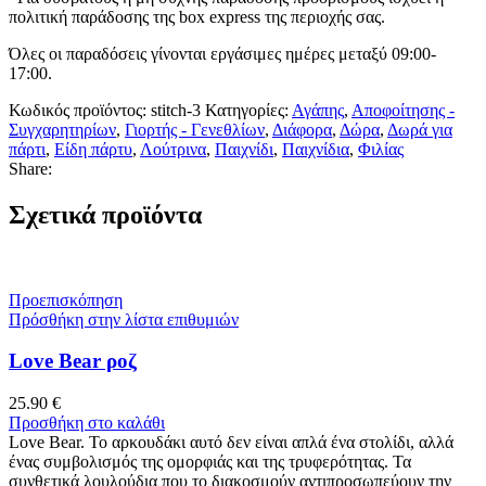
πολιτική παράδοσης της box express της περιοχής σας.
Όλες οι παραδόσεις γίνονται εργάσιμες ημέρες μεταξύ 09:00-
17:00.
Κωδικός προϊόντος:
stitch-3
Κατηγορίες:
Αγάπης
,
Αποφοίτησης -
Συγχαρητηρίων
,
Γιορτής - Γενεθλίων
,
Διάφορα
,
Δώρα
,
Δωρά για
πάρτι
,
Είδη πάρτυ
,
Λούτρινα
,
Παιχνίδι
,
Παιχνίδια
,
Φιλίας
Share:
Σχετικά προϊόντα
Προεπισκόπηση
Πρόσθήκη στην λίστα επιθυμιών
Love Bear ροζ
25.90
€
Προσθήκη στο καλάθι
Love Bear. Το αρκουδάκι αυτό δεν είναι απλά ένα στολίδι, αλλά
ένας συμβολισμός της ομορφιάς και της τρυφερότητας. Τα
συνθετικά λουλούδια που το διακοσμούν αντιπροσωπεύουν την