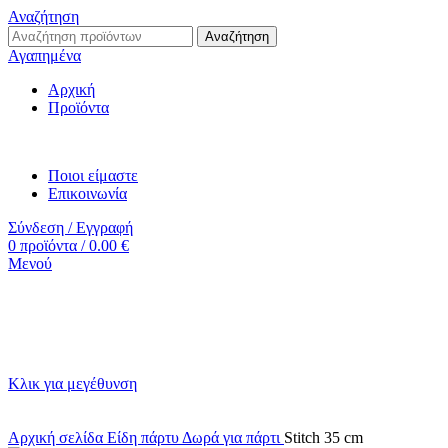
Αναζήτηση
Αναζήτηση
Αγαπημένα
Αρχική
Προϊόντα
Ποιοι είμαστε
Επικοινωνία
Σύνδεση / Εγγραφή
0
προϊόντα
/
0.00
€
Μενού
Κλικ για μεγέθυνση
Αρχική σελίδα
Είδη πάρτυ
Δωρά για πάρτι
Stitch 35 cm