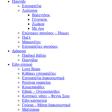
Παιχνίδι
Επιτραπέζια
Λούτρινα
Βαλεντίνος
Γέννησης
Ζωάκια
Με ήχο
Επώνυμες φιγούρες – Ήρωες
Παζλ
Μαριονέτες
Επιτραπέζιες φιγούρες
Διάφορα
Παιδικό βιβλίο
Παιχνίδια
Είδη σπιτιού
Love Bears
Κιθάρες επιτραπέζιες
Επιτραπέζια διακοσμητικά
Ρολόγια γραφείου
Κουμπαράδες
Ethnic – Ονειροπαγίδες
Κινητικές γάτες – Φενγκ Σουι
Είδη κανπιστού
Γούρια – Μάτια διακοσμητικά
Μαξιλάρια