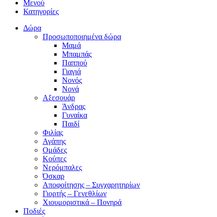
Μενού
Κατηγορίες
Δώρα
Προσωποποιημένα δώρα
Μαμά
Μπαμπάς
Παππού
Γιαγιά
Νονός
Νονά
Αξεσουάρ
Άνδρας
Γυναίκα
Παιδί
Φιλίας
Αγάπης
Ομάδες
Κούπες
Νερόμπαλες
Όσκαρ
Αποφοίτησης – Συγχαρητηρίων
Γιορτής – Γενεθλίων
Χιουμοριστικά – Πονηρά
Ποδιές