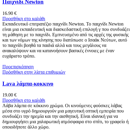
Παιχνίδι Newton
16.90
€
Προσθήκη στο καλάθι
Εκπαιδευτικό επιτραπέζιο παιχνίδι Newton. Το παιχνίδι Newton
είναι μια εκπαιδευτική και διασκεδαστική επιλογή γ που συνδυάζει
τη μάθηση με το παιχνίδι. Εμπνευσμένο από τις αρχές της φυσικής
και των νόμων της κίνησης που διατύπωσε ο Ισαάκ Νεύτων, αυτό
το παιχνίδι βοηθά τα παιδιά αλλά και τους μεγάλους να
ανακαλύψουν και να κατανοήσουν βασικές έννοιες με έναν
ευχάριστο τρόπο.
Προεπισκόπηση
Πρόσθήκη στην λίστα επιθυμιών
Lava λάμπα-κοκκινο
19.00
€
Προσθήκη στο καλάθι
Λάβα λάμπα σε κόκκινο χρώμα. Οι κινούμενες φούσκες λάβας
μέσα στο υγρό δημιουργούν μια μαγευτική οπτική εμπειρία που
συνδυάζει την ηρεμία και την αισθητική. Είναι ιδανική για να
δημιουργήσει μια χαλαρωτική ατμόσφαιρα στο σπίτι, το γραφείο ή
οποιοδήποτε άλλο χώρο.