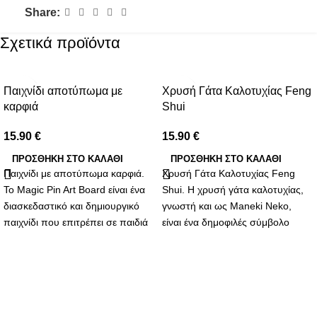
Share:
Σχετικά προϊόντα
Παιχνίδι αποτύπωμα με
Χρυσή Γάτα Καλοτυχίας Feng
καρφιά
Shui
15.90
€
15.90
€
ΠΡΟΣΘΉΚΗ ΣΤΟ ΚΑΛΆΘΙ
ΠΡΟΣΘΉΚΗ ΣΤΟ ΚΑΛΆΘΙ
Παιχνίδι με αποτύπωμα καρφιά.
Χρυσή Γάτα Καλοτυχίας Feng
Το Magic Pin Art Board είναι ένα
Shui. Η χρυσή γάτα καλοτυχίας,
διασκεδαστικό και δημιουργικό
γνωστή και ως Maneki Neko,
παιχνίδι που επιτρέπει σε παιδιά
είναι ένα δημοφιλές σύμβολο
και ενήλικες να φτιάξουν
ευημερίας και καλής τύχης που
τρισδιάστατα αποτυπώματα
προέρχεται από την Ιαπωνία,
χρησιμοποιώντας πλαστικά
αλλά έχει βρει τη θέση της και
καρφιά. Το παιχνίδι αποτελείται
στην κινεζική κουλτούρα του
από μια επιφάνεια γεμάτη από
Feng Shui. Αυτή η γοητευτική