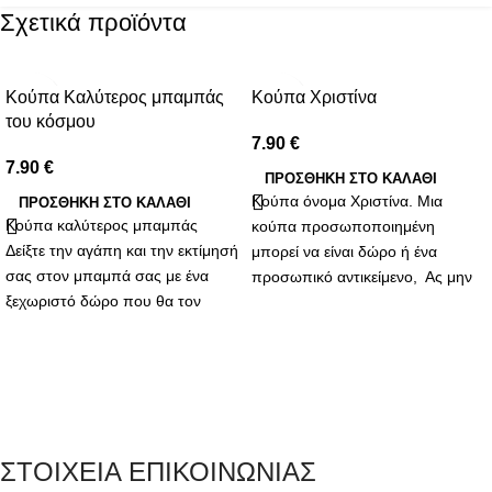
Σχετικά προϊόντα
Κούπα Καλύτερος μπαμπάς
Κούπα Χριστίνα
του κόσμου
7.90
€
7.90
€
ΠΡΟΣΘΉΚΗ ΣΤΟ ΚΑΛΆΘΙ
Κούπα όνομα Χριστίνα. Μια
ΠΡΟΣΘΉΚΗ ΣΤΟ ΚΑΛΆΘΙ
Κούπα καλύτερος μπαμπάς
κούπα προσωποποιημένη
Δείξτε την αγάπη και την εκτίμησή
μπορεί να είναι δώρο ή ένα
σας στον μπαμπά σας με ένα
προσωπικό αντικείμενο, Ας μην
ξεχωριστό δώρο που θα τον
υποτιμούμε την αξία των μικρών
συνοδεύει κάθε μέρα! Η κούπα
αυτών συμβόλων στη ζωή μας.
για τον καλύτερο μπαμπά είναι η
Στην καθημερινότητά μας, όπου
ιδανική επιλογή για να του δείξετε
οι στιγμές χαλάρωσης και οι
πόσο σημαντικός είναι για εσάς.
αληθινές συζητήσεις είναι
πολύτιμες, μια κούπα με όνομα
μπορεί να είναι το κλειδί για να
ΣΤΟΙΧΕΙΑ ΕΠΙΚΟΙΝΩΝΙΑΣ
δείξουμε το ενδιαφέρον μας για