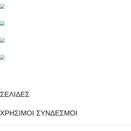
έναν φίλο ή την οικογένεια μας.
Μαγνησίας 20, Κερατσίνι Αττικής 18757
Τηλέφωνο: +30 216 700 5267
Τηλέφωνο: +30 694 463 5804
info@e-rezerva.gr
ΣΕΛΙΔΕΣ
ΧΡΗΣΙΜΟΙ ΣΥΝΔΕΣΜΟΙ
Ρεζέρβα - Είδη δώρων |
2024