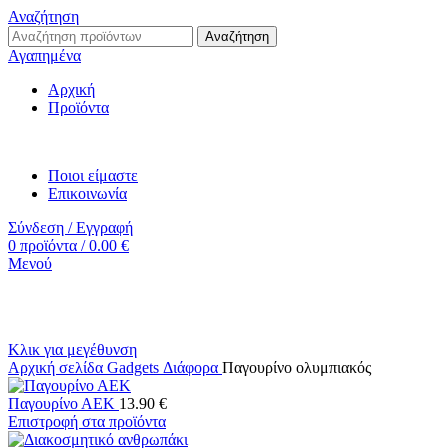
Αναζήτηση
Αναζήτηση
Αγαπημένα
Αρχική
Προϊόντα
Ποιοι είμαστε
Επικοινωνία
Σύνδεση / Εγγραφή
0
προϊόντα
/
0.00
€
Μενού
Κλικ για μεγέθυνση
Αρχική σελίδα
Gadgets
Διάφορα
Παγουρίνο ολυμπιακός
Παγουρίνο ΑΕΚ
13.90
€
Επιστροφή στα προϊόντα