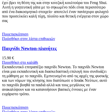
έχει βρει τη θέση της και στην κινεζική κουλτούρα του Feng Shui.
Αυτή η γοητευτική γάτα με το σηκωμένο πόδι είναι περισσότερο
από ένα διακοσμητικό στοιχείο· αποτελεί έναν πανίσχυρο φυλαχτό
που προσελκύει καλή τύχη, πλούτο και θετική ενέργεια στον χώρο
σας
Προεπισκόπηση
Πρόσθήκη στην λίστα επιθυμιών
Παιχνίδι Newton-πλανήτες
15.90
€
Προσθήκη στο καλάθι
Εκπαιδευτικό επιτραπέζιο παιχνίδι Newton. Το παιχνίδι Newton
είναι μια εκπαιδευτική και διασκεδαστική επιλογή που συνδυάζει
τη μάθηση με το παιχνίδι. Εμπνευσμένο από τις αρχές της φυσικής
και των νόμων της κίνησης που διατύπωσε ο Ισαάκ Νεύτων, αυτό
το παιχνίδι βοηθά τα παιδιά αλλά και τους μεγάλους να
ανακαλύψουν και να κατανοήσουν βασικές έννοιες με έναν
ευχάριστο τρόπο.
Προεπισκόπηση
Πρόσθήκη στην λίστα επιθυμιών