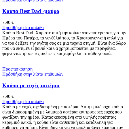
Κούπα Best Dad -μαύρο
7.90
€
Προσθήκη στο καλάθι
Κούπα Best Dad. Χαρίστε αυτή την κούπα στον πατέρα σας για την
Ημέρα του Πατέρα, τα γενέθλιά του, τα Χριστούγεννα ή απλά για
να του δείξετε την αγάπη σας σε μια τυχαία στιγμή. Είναι ένα δώρο
που θα εκτιμηθεί βαθιά και θα χρησιμοποιείται με περηφάνια,
φέρνοντας τρυφερές σκέψεις και χαμόγελα με κάθε γουλιά.
Προεπισκόπηση
Πρόσθήκη στην λίστα επιθυμιών
Koύπα με ευχές-αστέρια
7.90
€
Προσθήκη στο καλάθι
Κούπα με ευχές σχεδιασμένη με αστέρια. Αυτή η υπέροχη κούπα
είναι διακοσμημένη με λαμπερά αστέρια και τρυφερές ευχές που
φωτίζουν την ημέρα. Κατασκευασμένη από υψηλής ποιότητας
κεραμικό υλικό, η κούπα είναι ανθεκτική και κατάλληλη για
καθημερινή χρήση. Είναι ιδανική για να απολαμβάνει κάποιος τον