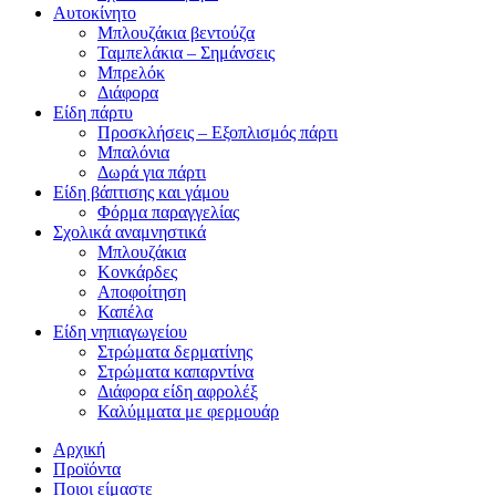
Αυτοκίνητο
Μπλουζάκια βεντούζα
Ταμπελάκια – Σημάνσεις
Μπρελόκ
Διάφορα
Είδη πάρτυ
Προσκλήσεις – Εξοπλισμός πάρτι
Μπαλόνια
Δωρά για πάρτι
Είδη βάπτισης και γάμου
Φόρμα παραγγελίας
Σχολικά αναμνηστικά
Μπλουζάκια
Κονκάρδες
Αποφοίτηση
Καπέλα
Είδη νηπιαγωγείου
Στρώματα δερματίνης
Στρώματα καπαρντίνα
Διάφορα είδη αφρολέξ
Καλύμματα με φερμουάρ
Αρχική
Προϊόντα
Ποιοι είμαστε