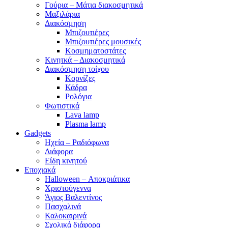
Γούρια – Μάτια διακοσμητικά
Μαξιλάρια
Διακόσμηση
Μπιζουτιέρες
Μπιζουτιέρες μουσικές
Κοσμηματοστάτες
Κινητκά – Διακοσμητικά
Διακόσμηση τοίχου
Κορνίζες
Κάδρα
Ρολόγια
Φωτιστικά
Lava lamp
Plasma lamp
Gadgets
Ηχεία – Ραδιόφωνα
Διάφορα
Είδη κινητού
Εποχιακά
Halloween – Αποκριάτικα
Χριστούγεννα
Άγιος Βαλεντίνος
Πασχαλινά
Καλοκαιρινά
Σχολικά διάφορα