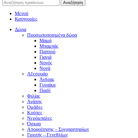
Αναζήτηση
Μενού
Κατηγορίες
Δώρα
Προσωποποιημένα δώρα
Μαμά
Μπαμπάς
Παππού
Γιαγιά
Νονός
Νονά
Αξεσουάρ
Άνδρας
Γυναίκα
Παιδί
Φιλίας
Αγάπης
Ομάδες
Κούπες
Νερόμπαλες
Όσκαρ
Αποφοίτησης – Συγχαρητηρίων
Γιορτής – Γενεθλίων