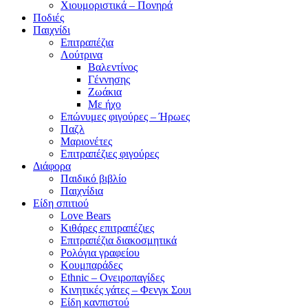
Χιουμοριστικά – Πονηρά
Ποδιές
Παιχνίδι
Επιτραπέζια
Λούτρινα
Βαλεντίνος
Γέννησης
Ζωάκια
Με ήχο
Επώνυμες φιγούρες – Ήρωες
Παζλ
Μαριονέτες
Επιτραπέζιες φιγούρες
Διάφορα
Παιδικό βιβλίο
Παιχνίδια
Είδη σπιτιού
Love Bears
Κιθάρες επιτραπέζιες
Επιτραπέζια διακοσμητικά
Ρολόγια γραφείου
Κουμπαράδες
Ethnic – Ονειροπαγίδες
Κινητικές γάτες – Φενγκ Σουι
Είδη κανπιστού