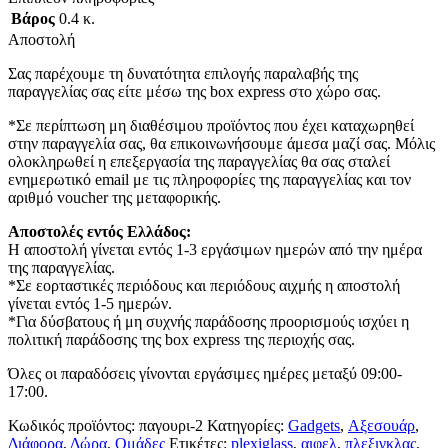
Βάρος
0.4 κ.
Αποστολή
Σας παρέχουμε τη δυνατότητα επιλογής παραλαβής της
παραγγελίας σας είτε μέσω της box express στο χώρο σας.
*Σε περίπτωση μη διαθέσιμου προϊόντος που έχει καταχωρηθεί
στην παραγγελία σας, θα επικοινωνήσουμε άμεσα μαζί σας. Μόλις
ολοκληρωθεί η επεξεργασία της παραγγελίας θα σας σταλεί
ενημερωτικό email με τις πληροφορίες της παραγγελίας και τον
αριθμό voucher της μεταφορικής.
Αποστολές εντός Ελλάδος:
Η αποστολή γίνεται εντός 1-3 εργάσιμων ημερών από την ημέρα
της παραγγελίας.
*Σε εορταστικές περιόδους και περιόδους αιχμής η αποστολή
γίνεται εντός 1-5 ημερών.
*Για δύσβατους ή μη συχνής παράδοσης προορισμούς ισχύει η
πολιτική παράδοσης της box express της περιοχής σας.
Όλες οι παραδόσεις γίνονται εργάσιμες ημέρες μεταξύ 09:00-
17:00.
Κωδικός προϊόντος:
παγουρι-2
Κατηγορίες:
Gadgets
,
Αξεσουάρ
,
Διάφορα
,
Δώρα
,
Ομάδες
Ετικέτες:
plexiglass
,
αιφελ
,
πλεξιγκλας
,