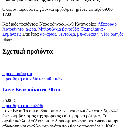
Όλες οι παραδόσεις γίνονται εργάσιμες ημέρες μεταξύ 09:00-
17:00.
Κωδικός προϊόντος:
Νεος οδηγός-1-1-9
Κατηγορίες:
Αξεσουάρ
,
Αυτοκίνητο
,
Δώρα
,
Μπλουζάκια βεντούζα
,
Ταμπελάκια -
Σημάνσεις
Ετικέτες:
αρχάριος
,
βεντούζα
,
μπλουζακι ν
,
νέος οδηγός
Share:
Σχετικά προϊόντα
Προεπισκόπηση
Πρόσθήκη στην λίστα επιθυμιών
Love Bear κόκκινο 30cm
25.90
€
Προσθήκη στο καλάθι
Love Bear. Το αρκουδάκι αυτό δεν είναι απλά ένα στολίδι, αλλά
ένας συμβολισμός της ομορφιάς και της τρυφερότητας. Τα
συνθετικά λουλούδια που το διακοσμούν αντιπροσωπεύουν την
αδιάκοπη και αναλλοίωτη αγάπη που θες να προσφέρεις. Κάθε