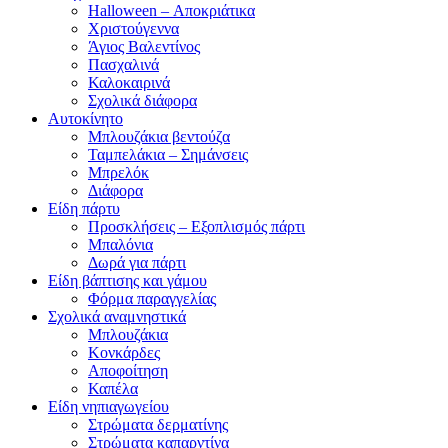
Halloween – Αποκριάτικα
Χριστούγεννα
Άγιος Βαλεντίνος
Πασχαλινά
Καλοκαιρινά
Σχολικά διάφορα
Αυτοκίνητο
Μπλουζάκια βεντούζα
Ταμπελάκια – Σημάνσεις
Μπρελόκ
Διάφορα
Είδη πάρτυ
Προσκλήσεις – Εξοπλισμός πάρτι
Μπαλόνια
Δωρά για πάρτι
Είδη βάπτισης και γάμου
Φόρμα παραγγελίας
Σχολικά αναμνηστικά
Μπλουζάκια
Κονκάρδες
Αποφοίτηση
Καπέλα
Είδη νηπιαγωγείου
Στρώματα δερματίνης
Στρώματα καπαρντίνα