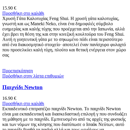
15.90
€
Προσθήκη στο καλάθι
Χρυσή Γάτα Καλοτυχίας Feng Shui. Η χρυσή γάτα καλοτυχίας,
γνωστή και ως Maneki Neko, είναι ένα δημοφιλές σύμβολο
ευημερίας και καλής τύχης που προέρχεται από την Ιαπωνία, αλλά
έχει βρει τη θέση της και στην κινεζική κουλτούρα του Feng Shui.
Αυτή η γοητευτική γάτα με το σηκωμένο πόδι είναι περισσότερο
από ένα διακοσμητικό στοιχείο· αποτελεί έναν πανίσχυρο φυλαχτό
που προσελκύει καλή τύχη, πλούτο και θετική ενέργεια στον χώρο
σας
Προεπισκόπηση
Πρόσθήκη στην λίστα επιθυμιών
Παιχνίδι Newton
16.90
€
Προσθήκη στο καλάθι
Εκπαιδευτικό επιτραπέζιο παιχνίδι Newton. Το παιχνίδι Newton
είναι μια εκπαιδευτική και διασκεδαστική επιλογή γ που συνδυάζει
τη μάθηση με το παιχνίδι. Εμπνευσμένο από τις αρχές της φυσικής
και των νόμων της κίνησης που διατύπωσε ο Ισαάκ Νεύτων, αυτό
το παιχνίδι βοηθά τα παιδιά αλλά και τους μεγάλους να