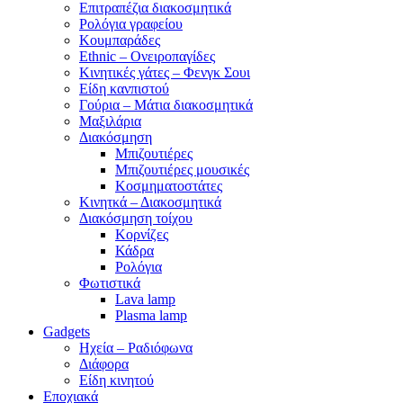
Επιτραπέζια διακοσμητικά
Ρολόγια γραφείου
Κουμπαράδες
Ethnic – Ονειροπαγίδες
Κινητικές γάτες – Φενγκ Σουι
Είδη κανπιστού
Γούρια – Μάτια διακοσμητικά
Μαξιλάρια
Διακόσμηση
Μπιζουτιέρες
Μπιζουτιέρες μουσικές
Κοσμηματοστάτες
Κινητκά – Διακοσμητικά
Διακόσμηση τοίχου
Κορνίζες
Κάδρα
Ρολόγια
Φωτιστικά
Lava lamp
Plasma lamp
Gadgets
Ηχεία – Ραδιόφωνα
Διάφορα
Είδη κινητού
Εποχιακά