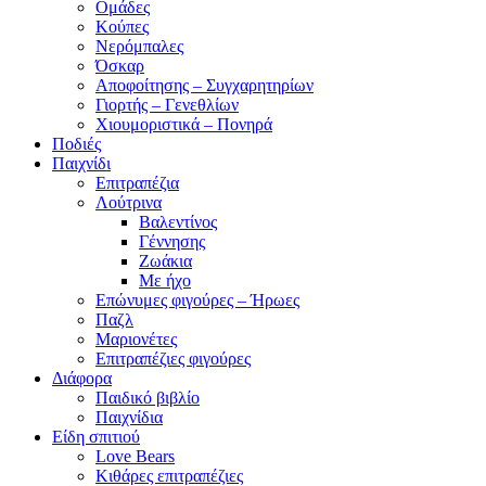
Ομάδες
Κούπες
Νερόμπαλες
Όσκαρ
Αποφοίτησης – Συγχαρητηρίων
Γιορτής – Γενεθλίων
Χιουμοριστικά – Πονηρά
Ποδιές
Παιχνίδι
Επιτραπέζια
Λούτρινα
Βαλεντίνος
Γέννησης
Ζωάκια
Με ήχο
Επώνυμες φιγούρες – Ήρωες
Παζλ
Μαριονέτες
Επιτραπέζιες φιγούρες
Διάφορα
Παιδικό βιβλίο
Παιχνίδια
Είδη σπιτιού
Love Bears
Κιθάρες επιτραπέζιες