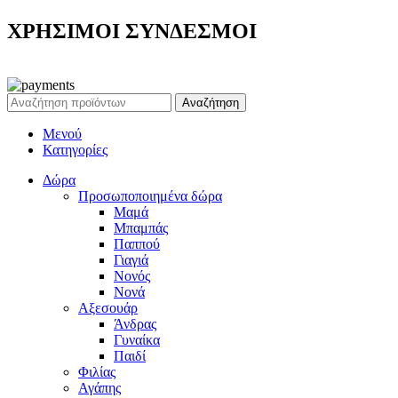
ΧΡΗΣΙΜΟΙ ΣΥΝΔΕΣΜΟΙ
Ρεζέρβα - Είδη δώρων |
2024
Αναζήτηση
Μενού
Κατηγορίες
Δώρα
Προσωποποιημένα δώρα
Μαμά
Μπαμπάς
Παππού
Γιαγιά
Νονός
Νονά
Αξεσουάρ
Άνδρας
Γυναίκα
Παιδί
Φιλίας
Αγάπης