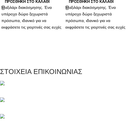
ΠΡΟΣΘΉΚΗ ΣΤΟ ΚΑΛΆΘΙ
ΠΡΟΣΘΉΚΗ ΣΤΟ ΚΑΛΆΘΙ
Μαξιλάρι διακόσμησης. Ένα
Μαξιλάρι διακόσμησης. Ένα
υπέροχο δώρο ξεχωριστά
υπέροχο δώρο ξεχωριστά
πρόσωπα, ιδανικό για να
πρόσωπα, ιδανικό για να
εκφράσετε τις γιορτινές σας ευχές
εκφράσετε τις γιορτινές σας ευχές
με ένα δώρο που θα τους
με ένα δώρο που θα τους
συνοδεύει για πολλά χρόνια.
συνοδεύει για πολλά χρόνια.
ΣΤΟΙΧΕΙΑ ΕΠΙΚΟΙΝΩΝΙΑΣ
Μαγνησίας 20, Κερατσίνι Αττικής 18757
Τηλέφωνο: +30 216 700 5267
Τηλέφωνο: +30 694 463 5804