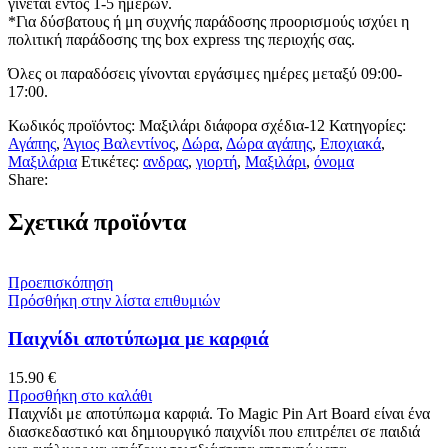
γίνεται εντός 1-5 ημερών.
*Για δύσβατους ή μη συχνής παράδοσης προορισμούς ισχύει η
πολιτική παράδοσης της box express της περιοχής σας.
Όλες οι παραδόσεις γίνονται εργάσιμες ημέρες μεταξύ 09:00-
17:00.
Κωδικός προϊόντος:
Μαξιλάρι διάφορα σχέδια-12
Κατηγορίες:
Αγάπης
,
Άγιος Βαλεντίνος
,
Δώρα
,
Δώρα αγάπης
,
Εποχιακά
,
Μαξιλάρια
Ετικέτες:
ανδρας
,
γιορτή
,
Μαξιλάρι
,
όνομα
Share:
Σχετικά προϊόντα
Προεπισκόπηση
Πρόσθήκη στην λίστα επιθυμιών
Παιχνίδι αποτύπωμα με καρφιά
15.90
€
Προσθήκη στο καλάθι
Παιχνίδι με αποτύπωμα καρφιά. Το Magic Pin Art Board είναι ένα
διασκεδαστικό και δημιουργικό παιχνίδι που επιτρέπει σε παιδιά