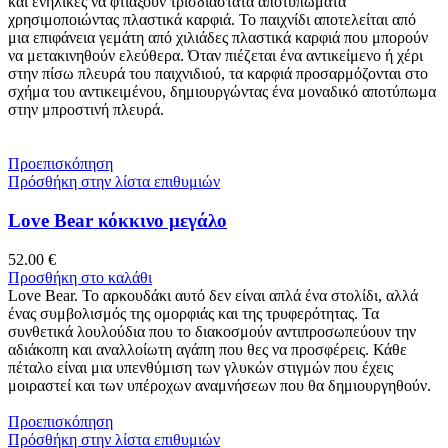
και ενήλικες να φτιάξουν τρισδιάστατα αποτυπώματα
χρησιμοποιώντας πλαστικά καρφιά. Το παιχνίδι αποτελείται από
μια επιφάνεια γεμάτη από χιλιάδες πλαστικά καρφιά που μπορούν
να μετακινηθούν ελεύθερα. Όταν πιέζεται ένα αντικείμενο ή χέρι
στην πίσω πλευρά του παιχνιδιού, τα καρφιά προσαρμόζονται στο
σχήμα του αντικειμένου, δημιουργώντας ένα μοναδικό αποτύπωμα
στην μπροστινή πλευρά.
Προεπισκόπηση
Πρόσθήκη στην λίστα επιθυμιών
Love Bear κόκκινο μεγάλο
52.00
€
Προσθήκη στο καλάθι
Love Bear. Το αρκουδάκι αυτό δεν είναι απλά ένα στολίδι, αλλά
ένας συμβολισμός της ομορφιάς και της τρυφερότητας. Τα
συνθετικά λουλούδια που το διακοσμούν αντιπροσωπεύουν την
αδιάκοπη και αναλλοίωτη αγάπη που θες να προσφέρεις. Κάθε
πέταλο είναι μια υπενθύμιση των γλυκών στιγμών που έχεις
μοιραστεί και των υπέροχων αναμνήσεων που θα δημιουργηθούν.
Προεπισκόπηση
Πρόσθήκη στην λίστα επιθυμιών