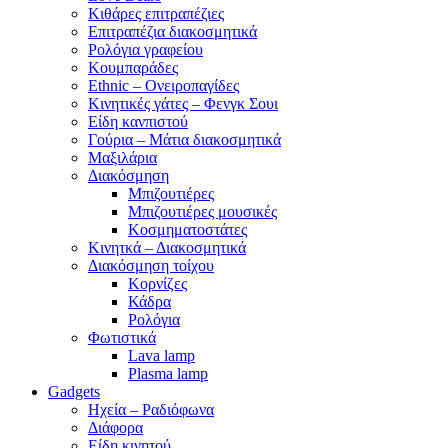
Κιθάρες επιτραπέζιες
Επιτραπέζια διακοσμητικά
Ρολόγια γραφείου
Κουμπαράδες
Ethnic – Ονειροπαγίδες
Κινητικές γάτες – Φενγκ Σουι
Είδη κανπιστού
Γούρια – Μάτια διακοσμητικά
Μαξιλάρια
Διακόσμηση
Μπιζουτιέρες
Μπιζουτιέρες μουσικές
Κοσμηματοστάτες
Κινητκά – Διακοσμητικά
Διακόσμηση τοίχου
Κορνίζες
Κάδρα
Ρολόγια
Φωτιστικά
Lava lamp
Plasma lamp
Gadgets
Ηχεία – Ραδιόφωνα
Διάφορα
Είδη κινητού