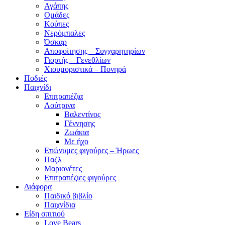
Αγάπης
Ομάδες
Κούπες
Νερόμπαλες
Όσκαρ
Αποφοίτησης – Συγχαρητηρίων
Γιορτής – Γενεθλίων
Χιουμοριστικά – Πονηρά
Ποδιές
Παιχνίδι
Επιτραπέζια
Λούτρινα
Βαλεντίνος
Γέννησης
Ζωάκια
Με ήχο
Επώνυμες φιγούρες – Ήρωες
Παζλ
Μαριονέτες
Επιτραπέζιες φιγούρες
Διάφορα
Παιδικό βιβλίο
Παιχνίδια
Είδη σπιτιού
Love Bears