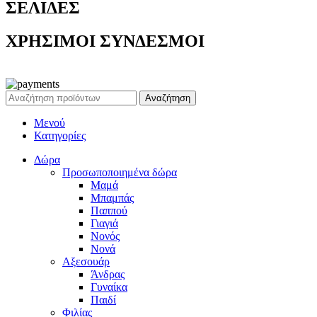
ΣΕΛΙΔΕΣ
ΧΡΗΣΙΜΟΙ ΣΥΝΔΕΣΜΟΙ
Ρεζέρβα - Είδη δώρων |
2024
Αναζήτηση
Μενού
Κατηγορίες
Δώρα
Προσωποποιημένα δώρα
Μαμά
Μπαμπάς
Παππού
Γιαγιά
Νονός
Νονά
Αξεσουάρ
Άνδρας
Γυναίκα
Παιδί
Φιλίας