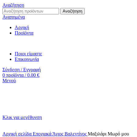
Αναζήτηση
Αναζήτηση
Αγαπημένα
Αρχική
Προϊόντα
Ποιοι είμαστε
Επικοινωνία
Σύνδεση / Εγγραφή
0
προϊόντα
/
0.00
€
Μενού
Κλικ για μεγέθυνση
Αρχική σελίδα
Εποχιακά
Άγιος Βαλεντίνος
Μαξιλάρι Μωρό μου