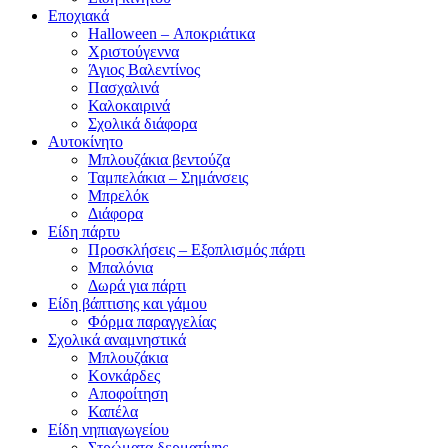
Εποχιακά
Halloween – Αποκριάτικα
Χριστούγεννα
Άγιος Βαλεντίνος
Πασχαλινά
Καλοκαιρινά
Σχολικά διάφορα
Αυτοκίνητο
Μπλουζάκια βεντούζα
Ταμπελάκια – Σημάνσεις
Μπρελόκ
Διάφορα
Είδη πάρτυ
Προσκλήσεις – Εξοπλισμός πάρτι
Μπαλόνια
Δωρά για πάρτι
Είδη βάπτισης και γάμου
Φόρμα παραγγελίας
Σχολικά αναμνηστικά
Μπλουζάκια
Κονκάρδες
Αποφοίτηση
Καπέλα
Είδη νηπιαγωγείου
Στρώματα δερματίνης