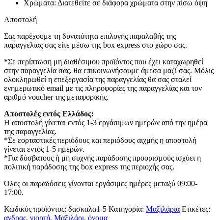
Χρώματα: Διατεθείτε σε διάφορα χρώματα στην πίσω όψη
Αποστολή
Σας παρέχουμε τη δυνατότητα επιλογής παραλαβής της
παραγγελίας σας είτε μέσω της box express στο χώρο σας.
*Σε περίπτωση μη διαθέσιμου προϊόντος που έχει καταχωρηθεί
στην παραγγελία σας, θα επικοινωνήσουμε άμεσα μαζί σας. Μόλις
ολοκληρωθεί η επεξεργασία της παραγγελίας θα σας σταλεί
ενημερωτικό email με τις πληροφορίες της παραγγελίας και τον
αριθμό voucher της μεταφορικής.
Αποστολές εντός Ελλάδος:
Η αποστολή γίνεται εντός 1-3 εργάσιμων ημερών από την ημέρα
της παραγγελίας.
*Σε εορταστικές περιόδους και περιόδους αιχμής η αποστολή
γίνεται εντός 1-5 ημερών.
*Για δύσβατους ή μη συχνής παράδοσης προορισμούς ισχύει η
πολιτική παράδοσης της box express της περιοχής σας.
Όλες οι παραδόσεις γίνονται εργάσιμες ημέρες μεταξύ 09:00-
17:00.
Κωδικός προϊόντος:
δασκαλα1-5
Κατηγορία:
Μαξιλάρια
Ετικέτες:
ανδρας
,
γιορτή
,
Μαξιλάρι
,
όνομα