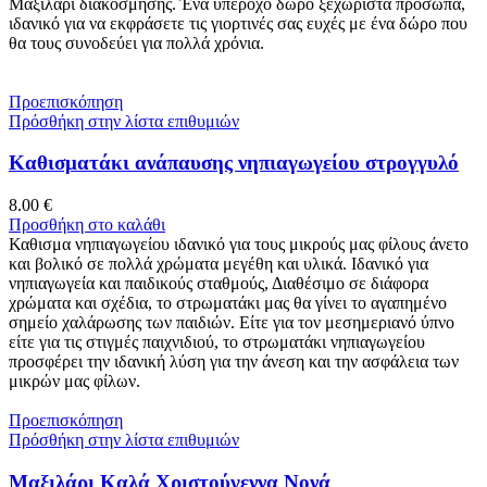
Μαξιλάρι διακόσμησης. Ένα υπέροχο δώρο ξεχωριστά πρόσωπα,
ιδανικό για να εκφράσετε τις γιορτινές σας ευχές με ένα δώρο που
θα τους συνοδεύει για πολλά χρόνια.
Προεπισκόπηση
Πρόσθήκη στην λίστα επιθυμιών
Καθισματάκι ανάπαυσης νηπιαγωγείου στρογγυλό
8.00
€
Προσθήκη στο καλάθι
Καθισμα νηπιαγωγείου ιδανικό για τους μικρούς μας φίλους άνετο
και βολικό σε πολλά χρώματα μεγέθη και υλικά. Ιδανικό για
νηπιαγωγεία και παιδικούς σταθμούς, Διαθέσιμο σε διάφορα
χρώματα και σχέδια, το στρωματάκι μας θα γίνει το αγαπημένο
σημείο χαλάρωσης των παιδιών. Είτε για τον μεσημεριανό ύπνο
είτε για τις στιγμές παιχνιδιού, το στρωματάκι νηπιαγωγείου
προσφέρει την ιδανική λύση για την άνεση και την ασφάλεια των
μικρών μας φίλων.
Προεπισκόπηση
Πρόσθήκη στην λίστα επιθυμιών
Μαξιλάρι Καλά Χριστούγεννα Νονά