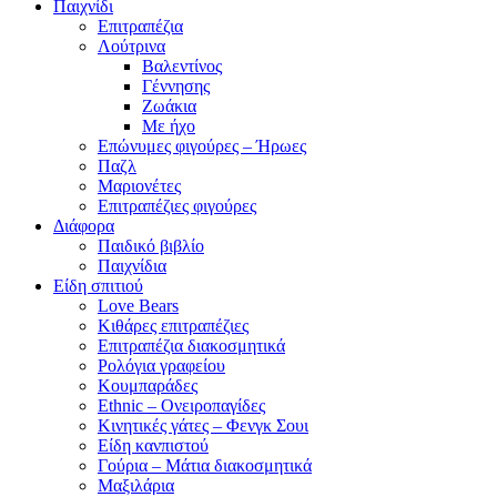
Παιχνίδι
Επιτραπέζια
Λούτρινα
Βαλεντίνος
Γέννησης
Ζωάκια
Με ήχο
Επώνυμες φιγούρες – Ήρωες
Παζλ
Μαριονέτες
Επιτραπέζιες φιγούρες
Διάφορα
Παιδικό βιβλίο
Παιχνίδια
Είδη σπιτιού
Love Bears
Κιθάρες επιτραπέζιες
Επιτραπέζια διακοσμητικά
Ρολόγια γραφείου
Κουμπαράδες
Ethnic – Ονειροπαγίδες
Κινητικές γάτες – Φενγκ Σουι
Είδη κανπιστού
Γούρια – Μάτια διακοσμητικά
Μαξιλάρια