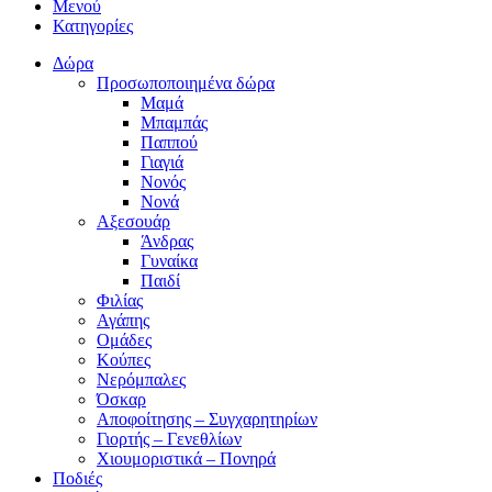
Μενού
Κατηγορίες
Δώρα
Προσωποποιημένα δώρα
Μαμά
Μπαμπάς
Παππού
Γιαγιά
Νονός
Νονά
Αξεσουάρ
Άνδρας
Γυναίκα
Παιδί
Φιλίας
Αγάπης
Ομάδες
Κούπες
Νερόμπαλες
Όσκαρ
Αποφοίτησης – Συγχαρητηρίων
Γιορτής – Γενεθλίων
Χιουμοριστικά – Πονηρά
Ποδιές