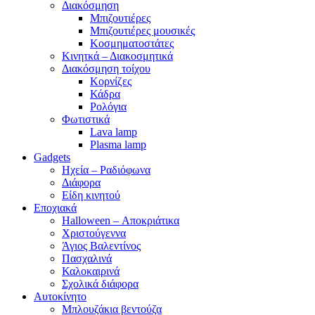
Διακόσμηση
Μπιζουτιέρες
Μπιζουτιέρες μουσικές
Κοσμηματοστάτες
Κινητκά – Διακοσμητικά
Διακόσμηση τοίχου
Κορνίζες
Κάδρα
Ρολόγια
Φωτιστικά
Lava lamp
Plasma lamp
Gadgets
Ηχεία – Ραδιόφωνα
Διάφορα
Είδη κινητού
Εποχιακά
Halloween – Αποκριάτικα
Χριστούγεννα
Άγιος Βαλεντίνος
Πασχαλινά
Καλοκαιρινά
Σχολικά διάφορα
Αυτοκίνητο
Μπλουζάκια βεντούζα