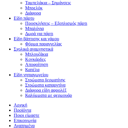
Ταμπελάκια – Σημάνσεις
Μπρελόκ
Διάφορα
Είδη πάρτυ
Προσκλήσεις – Εξοπλισμός πάρτι
Μπαλόνια
Δωρά για πάρτι
Είδη βάπτισης και γάμου
Φόρμα παραγγελίας
Σχολικά αναμνηστικά
Μπλουζάκια
Κονκάρδες
Αποφοίτηση
Καπέλα
Είδη νηπιαγωγείου
Στρώματα δερματίνης
Στρώματα καπαρντίνα
Διάφορα είδη αφρολέξ
Καλύμματα με φερμουάρ
Αρχική
Προϊόντα
Ποιοι είμαστε
Επικοινωνία
Αγαπημένα