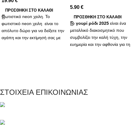
19.90
€
5.90
€
ΠΡΟΣΘΉΚΗ ΣΤΟ ΚΑΛΆΘΙ
Φωτιστικό neon χειλη. Το
ΠΡΟΣΘΉΚΗ ΣΤΟ ΚΑΛΆΘΙ
Το
γουρί ρόδι 2025
είναι ένα
φωτιστικό neon χειλη είναι το
μεταλλικό διακοσμητικό που
απόλυτο δώρο για να δείξετε την
συμβολίζει την καλή τύχη, την
αγάπη και την εκτίμησή σας με
ευημερία και την αφθονία για τη
έναν μοναδικό και κομψό τρόπο.
νέα χρονιά. Το ρόδι είναι ένα
Με την υψηλή ποιότητα
παραδοσιακό σύμβολο στην
κατασκευής, τον ζεστό φωτισμό
ελληνική κουλτούρα,
και το ρομαντικό μήνυμα, αυτό το
συνδεδεμένο με την καλοτυχία και
φωτιστικό θα γίνει ένα αγαπημένο
την ανανέωση.
κομμάτι διακόσμησης για κάθε
παραλήπτη.
ΣΤΟΙΧΕΙΑ ΕΠΙΚΟΙΝΩΝΙΑΣ
Μαγνησίας 20, Κερατσίνι Αττικής 18757
Τηλέφωνο: +30 216 700 5267