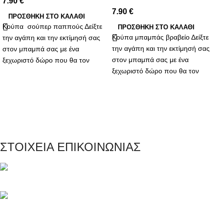
7.90
€
7.90
€
ΠΡΟΣΘΉΚΗ ΣΤΟ ΚΑΛΆΘΙ
Κούπα σούπερ παππούς Δείξτε
ΠΡΟΣΘΉΚΗ ΣΤΟ ΚΑΛΆΘΙ
Κούπα μπαμπάς βραβείο Δείξτε
την αγάπη και την εκτίμησή σας
την αγάπη και την εκτίμησή σας
στον μπαμπά σας με ένα
στον μπαμπά σας με ένα
ξεχωριστό δώρο που θα τον
ξεχωριστό δώρο που θα τον
συνοδεύει κάθε μέρα! Η κούπα
συνοδεύει κάθε μέρα! Η κούπα
για τον καλύτερο μπαμπά είναι η
για τον καλύτερο μπαμπά είναι η
ιδανική επιλογή για να του δείξετε
ιδανική επιλογή για να του δείξετε
πόσο σημαντικός είναι για εσάς.
πόσο σημαντικός είναι για εσάς.
ΣΤΟΙΧΕΙΑ ΕΠΙΚΟΙΝΩΝΙΑΣ
Μαγνησίας 20, Κερατσίνι Αττικής 18757
Τηλέφωνο: +30 216 700 5267