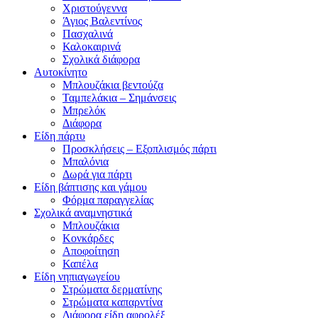
Χριστούγεννα
Άγιος Βαλεντίνος
Πασχαλινά
Καλοκαιρινά
Σχολικά διάφορα
Αυτοκίνητο
Μπλουζάκια βεντούζα
Ταμπελάκια – Σημάνσεις
Μπρελόκ
Διάφορα
Είδη πάρτυ
Προσκλήσεις – Εξοπλισμός πάρτι
Μπαλόνια
Δωρά για πάρτι
Είδη βάπτισης και γάμου
Φόρμα παραγγελίας
Σχολικά αναμνηστικά
Μπλουζάκια
Κονκάρδες
Αποφοίτηση
Καπέλα
Είδη νηπιαγωγείου
Στρώματα δερματίνης
Στρώματα καπαρντίνα
Διάφορα είδη αφρολέξ