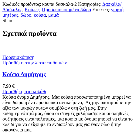
Κωδικός προϊόντος:
κουπα δασκάλα-2
Κατηγορίες:
Δασκάλα/
Δάσκαλος
,
Κούπες
,
Προσωποποιημένα δώρα
Ετικέτες:
γιορτή
μητέρας
,
δώρο
,
κούπα
,
μαμά
Share:
Σχετικά προϊόντα
Προεπισκόπηση
Πρόσθήκη στην λίστα επιθυμιών
Κούπα Δημήτρης
7.90
€
Προσθήκη στο καλάθι
Κούπα όνομα Δημήτρης. Μια κούπα προσωποποιημένη μπορεί να
είναι δώρο ή ένα προσωπικό αντικείμενο, Ας μην υποτιμούμε την
αξία των μικρών αυτών συμβόλων στη ζωή μας. Στην
καθημερινότητά μας, όπου οι στιγμές χαλάρωσης και οι αληθινές
συζητήσεις είναι πολύτιμες, μια κούπα με όνομα μπορεί να είναι το
κλειδί για να δείξουμε το ενδιαφέρον μας για έναν φίλο ή την
οικογένεια μας.