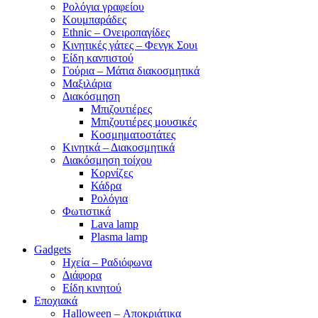
Ρολόγια γραφείου
Κουμπαράδες
Ethnic – Ονειροπαγίδες
Κινητικές γάτες – Φενγκ Σουι
Είδη κανπιστού
Γούρια – Μάτια διακοσμητικά
Μαξιλάρια
Διακόσμηση
Μπιζουτιέρες
Μπιζουτιέρες μουσικές
Κοσμηματοστάτες
Κινητκά – Διακοσμητικά
Διακόσμηση τοίχου
Κορνίζες
Κάδρα
Ρολόγια
Φωτιστικά
Lava lamp
Plasma lamp
Gadgets
Ηχεία – Ραδιόφωνα
Διάφορα
Είδη κινητού
Εποχιακά
Halloween – Αποκριάτικα