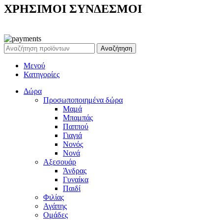
ΧΡΗΣΙΜΟΙ ΣΥΝΔΕΣΜΟΙ
Ρεζέρβα - Είδη δώρων |
2024
Αναζήτηση
Μενού
Κατηγορίες
Δώρα
Προσωποποιημένα δώρα
Μαμά
Μπαμπάς
Παππού
Γιαγιά
Νονός
Νονά
Αξεσουάρ
Άνδρας
Γυναίκα
Παιδί
Φιλίας
Αγάπης
Ομάδες