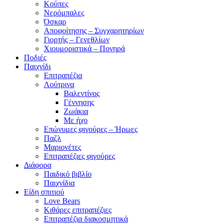
Κούπες
Νερόμπαλες
Όσκαρ
Αποφοίτησης – Συγχαρητηρίων
Γιορτής – Γενεθλίων
Χιουμοριστικά – Πονηρά
Ποδιές
Παιχνίδι
Επιτραπέζια
Λούτρινα
Βαλεντίνος
Γέννησης
Ζωάκια
Με ήχο
Επώνυμες φιγούρες – Ήρωες
Παζλ
Μαριονέτες
Επιτραπέζιες φιγούρες
Διάφορα
Παιδικό βιβλίο
Παιχνίδια
Είδη σπιτιού
Love Bears
Κιθάρες επιτραπέζιες
Επιτραπέζια διακοσμητικά