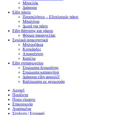
Μπρελόκ
Διάφορα
Είδη πάρτυ
Προσκλήσεις – Εξοπλισμός πάρτι
Μπαλόνια
Δωρά για πάρτι
Είδη βάπτισης και γάμου
Φόρμα παραγγελίας
Σχολικά αναμνηστικά
Μπλουζάκια
Κονκάρδες
Αποφοίτηση
Καπέλα
Είδη νηπιαγωγείου
Στρώματα δερματίνης
Στρώματα καπαρντίνα
Διάφορα είδη αφρολέξ
Καλύμματα με φερμουάρ
Αρχική
Προϊόντα
Ποιοι είμαστε
Επικοινωνία
Αγαπημένα
Σύνδεση / Εγγραφή