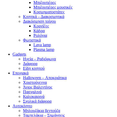
Μπιζουτιέρες
Μπιζουτιέρες μουσικές
Κοσμηματοστάτες
Κινητκά – Διακοσμητικά
Διακόσμηση τοίχου
Κορνίζες
Κάδρα
Ρολόγια
Φωτιστικά
Lava lamp
Plasma lamp
Gadgets
Ηχεία – Ραδιόφωνα
Διάφορα
Είδη κινητού
Εποχιακά
Halloween – Αποκριάτικα
Χριστούγεννα
Άγιος Βαλεντίνος
Πασχαλινά
Καλοκαιρινά
Σχολικά διάφορα
Αυτοκίνητο
Μπλουζάκια βεντούζα
Ταμπελάκια – Σημάνσεις