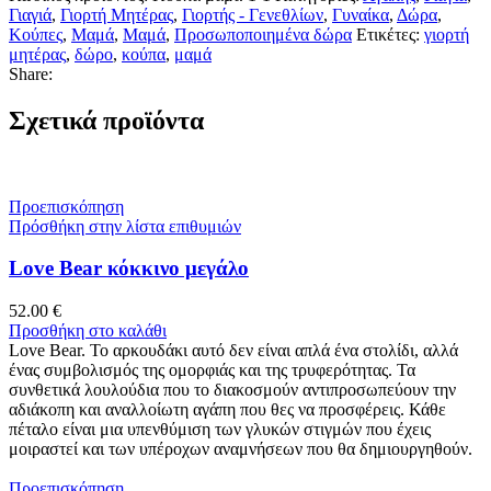
Γιαγιά
,
Γιορτή Μητέρας
,
Γιορτής - Γενεθλίων
,
Γυναίκα
,
Δώρα
,
Κούπες
,
Μαμά
,
Μαμά
,
Προσωποποιημένα δώρα
Ετικέτες:
γιορτή
μητέρας
,
δώρο
,
κούπα
,
μαμά
Share:
Σχετικά προϊόντα
Προεπισκόπηση
Πρόσθήκη στην λίστα επιθυμιών
Love Bear κόκκινο μεγάλο
52.00
€
Προσθήκη στο καλάθι
Love Bear. Το αρκουδάκι αυτό δεν είναι απλά ένα στολίδι, αλλά
ένας συμβολισμός της ομορφιάς και της τρυφερότητας. Τα
συνθετικά λουλούδια που το διακοσμούν αντιπροσωπεύουν την
αδιάκοπη και αναλλοίωτη αγάπη που θες να προσφέρεις. Κάθε
πέταλο είναι μια υπενθύμιση των γλυκών στιγμών που έχεις
μοιραστεί και των υπέροχων αναμνήσεων που θα δημιουργηθούν.
Προεπισκόπηση