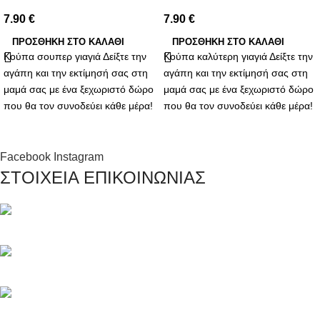
7.90
€
7.90
€
ΠΡΟΣΘΉΚΗ ΣΤΟ ΚΑΛΆΘΙ
ΠΡΟΣΘΉΚΗ ΣΤΟ ΚΑΛΆΘΙ
Κούπα σουπερ γιαγιά Δείξτε την
Κούπα καλύτερη γιαγιά Δείξτε την
αγάπη και την εκτίμησή σας στη
αγάπη και την εκτίμησή σας στη
μαμά σας με ένα ξεχωριστό δώρο
μαμά σας με ένα ξεχωριστό δώρο
που θα τον συνοδεύει κάθε μέρα!
που θα τον συνοδεύει κάθε μέρα!
Η κούπα για τη καλύτερη γιαγιά
Η κούπα για τη καλύτερη γιαγιά
είναι η ιδανική επιλογή για να της
είναι η ιδανική επιλογή για να της
δείξετε πόσο σημαντική είναι για
δείξετε πόσο σημαντική είναι για
Facebook
Instagram
εσάς.
εσάς.
ΣΤΟΙΧΕΙΑ ΕΠΙΚΟΙΝΩΝΙΑΣ
Μαγνησίας 20, Κερατσίνι Αττικής 18757
Τηλέφωνο: +30 216 700 5267
Τηλέφωνο: +30 694 463 5804