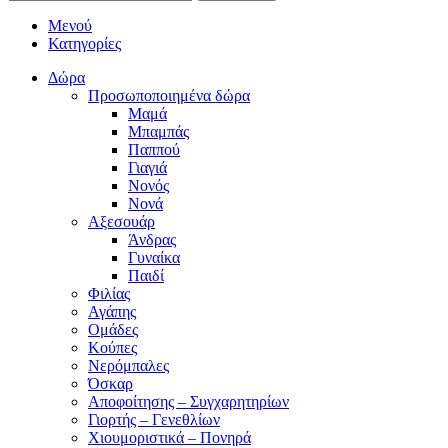
Μενού
Κατηγορίες
Δώρα
Προσωποποιημένα δώρα
Μαμά
Μπαμπάς
Παππού
Γιαγιά
Νονός
Νονά
Αξεσουάρ
Άνδρας
Γυναίκα
Παιδί
Φιλίας
Αγάπης
Ομάδες
Κούπες
Νερόμπαλες
Όσκαρ
Αποφοίτησης – Συγχαρητηρίων
Γιορτής – Γενεθλίων
Χιουμοριστικά – Πονηρά