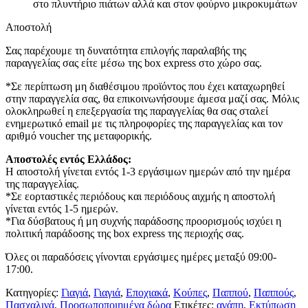
στο πλυντήριο πιάτων αλλά και στον φούρνο μικροκυμάτων
Αποστολή
Σας παρέχουμε τη δυνατότητα επιλογής παραλαβής της
παραγγελίας σας είτε μέσω της box express στο χώρο σας.
*Σε περίπτωση μη διαθέσιμου προϊόντος που έχει καταχωρηθεί
στην παραγγελία σας, θα επικοινωνήσουμε άμεσα μαζί σας. Μόλις
ολοκληρωθεί η επεξεργασία της παραγγελίας θα σας σταλεί
ενημερωτικό email με τις πληροφορίες της παραγγελίας και τον
αριθμό voucher της μεταφορικής.
Αποστολές εντός Ελλάδος:
Η αποστολή γίνεται εντός 1-3 εργάσιμων ημερών από την ημέρα
της παραγγελίας.
*Σε εορταστικές περιόδους και περιόδους αιχμής η αποστολή
γίνεται εντός 1-5 ημερών.
*Για δύσβατους ή μη συχνής παράδοσης προορισμούς ισχύει η
πολιτική παράδοσης της box express της περιοχής σας.
Όλες οι παραδόσεις γίνονται εργάσιμες ημέρες μεταξύ 09:00-
17:00.
Κατηγορίες:
Γιαγιά
,
Γιαγιά
,
Εποχιακά
,
Κούπες
,
Παππού
,
Παππούς
,
Πασχαλινά
,
Προσωποποιημένα δώρα
Ετικέτες:
αγάπη
,
Εκτύπωση