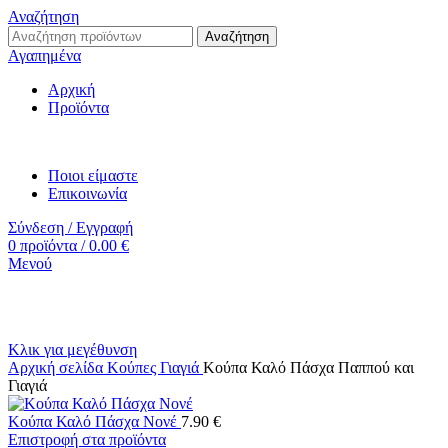
Αναζήτηση
Αναζήτηση
Αγαπημένα
Αρχική
Προϊόντα
Ποιοι είμαστε
Επικοινωνία
Σύνδεση / Εγγραφή
0
προϊόντα
/
0.00
€
Μενού
Κλικ για μεγέθυνση
Αρχική σελίδα
Κούπες
Γιαγιά
Κούπα Καλό Πάσχα Παππού και
Γιαγιά
Κούπα Καλό Πάσχα Νονέ
7.90
€
Επιστροφή στα προϊόντα