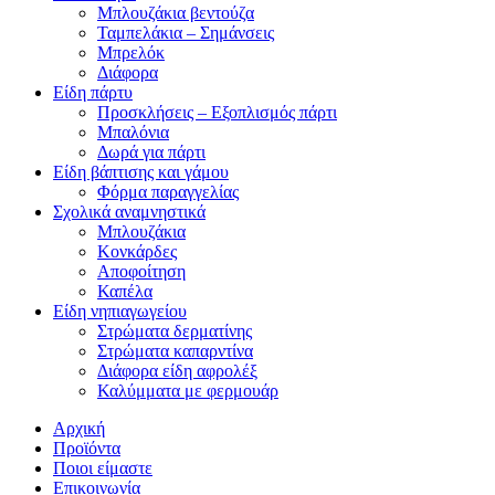
Μπλουζάκια βεντούζα
Ταμπελάκια – Σημάνσεις
Μπρελόκ
Διάφορα
Είδη πάρτυ
Προσκλήσεις – Εξοπλισμός πάρτι
Μπαλόνια
Δωρά για πάρτι
Είδη βάπτισης και γάμου
Φόρμα παραγγελίας
Σχολικά αναμνηστικά
Μπλουζάκια
Κονκάρδες
Αποφοίτηση
Καπέλα
Είδη νηπιαγωγείου
Στρώματα δερματίνης
Στρώματα καπαρντίνα
Διάφορα είδη αφρολέξ
Καλύμματα με φερμουάρ
Αρχική
Προϊόντα
Ποιοι είμαστε
Επικοινωνία