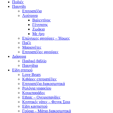
Ποδιές
Παιχνίδι
Επιτραπέζια
Λούτρινα
Βαλεντίνος
Γέννησης
Ζωάκια
Με ήχο
Επώνυμες φιγούρες – Ήρωες
Παζλ
Μαριονέτες
Επιτραπέζιες φιγούρες
Διάφορα
Παιδικό βιβλίο
Παιχνίδια
Είδη σπιτιού
Love Bears
Κιθάρες επιτραπέζιες
Επιτραπέζια διακοσμητικά
Ρολόγια γραφείου
Κουμπαράδες
Ethnic – Ονειροπαγίδες
Κινητικές γάτες – Φενγκ Σουι
Είδη κανπιστού
Γούρια – Μάτια διακοσμητικά