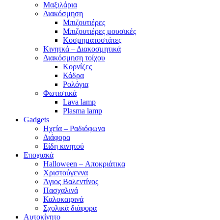
Μαξιλάρια
Διακόσμηση
Μπιζουτιέρες
Μπιζουτιέρες μουσικές
Κοσμηματοστάτες
Κινητκά – Διακοσμητικά
Διακόσμηση τοίχου
Κορνίζες
Κάδρα
Ρολόγια
Φωτιστικά
Lava lamp
Plasma lamp
Gadgets
Ηχεία – Ραδιόφωνα
Διάφορα
Είδη κινητού
Εποχιακά
Halloween – Αποκριάτικα
Χριστούγεννα
Άγιος Βαλεντίνος
Πασχαλινά
Καλοκαιρινά
Σχολικά διάφορα
Αυτοκίνητο