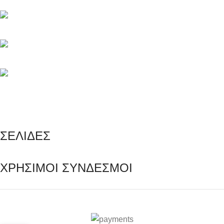
Τηλέφωνο: +30 216 700 5267
Τηλέφωνο: +30 694 463 5804
info@e-rezerva.gr
ΣΕΛΙΔΕΣ
ΧΡΗΣΙΜΟΙ ΣΥΝΔΕΣΜΟΙ
Ρεζέρβα - Είδη δώρων |
2024