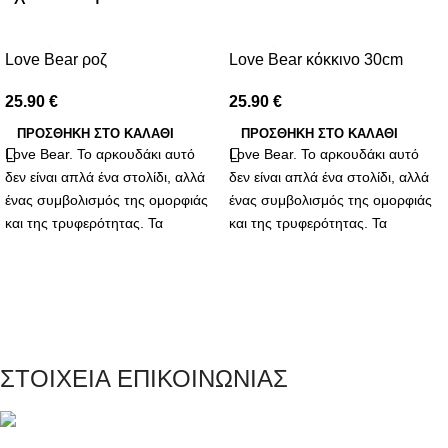
Love Bear ροζ
Love Bear κόκκινο 30cm
25.90
€
25.90
€
ΠΡΟΣΘΉΚΗ ΣΤΟ ΚΑΛΆΘΙ
ΠΡΟΣΘΉΚΗ ΣΤΟ ΚΑΛΆΘΙ
Love Bear. Το αρκουδάκι αυτό
Love Bear. Το αρκουδάκι αυτό
δεν είναι απλά ένα στολίδι, αλλά
δεν είναι απλά ένα στολίδι, αλλά
ένας συμβολισμός της ομορφιάς
ένας συμβολισμός της ομορφιάς
και της τρυφερότητας. Τα
και της τρυφερότητας. Τα
συνθετικά λουλούδια που το
συνθετικά λουλούδια που το
διακοσμούν αντιπροσωπεύουν
διακοσμούν αντιπροσωπεύουν
την αδιάκοπη και αναλλοίωτη
την αδιάκοπη και αναλλοίωτη
αγάπη που θες να προσφέρεις.
αγάπη που θες να προσφέρεις.
Κάθε πέταλο είναι μια
Κάθε πέταλο είναι μια
υπενθύμιση των γλυκών στιγμών
υπενθύμιση των γλυκών στιγμών
ΣΤΟΙΧΕΙΑ ΕΠΙΚΟΙΝΩΝΙΑΣ
που έχεις μοιραστεί και των
που έχεις μοιραστεί και των
υπέροχων αναμνήσεων που θα
υπέροχων αναμνήσεων που θα
δημιουργηθούν.
δημιουργηθούν.
Μαγνησίας 20, Κερατσίνι Αττικής 18757