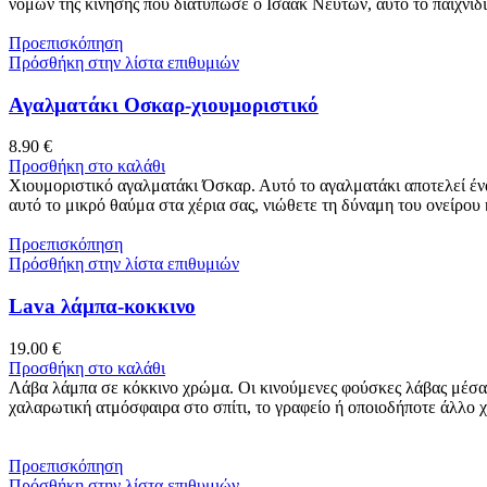
νόμων της κίνησης που διατύπωσε ο Ισαάκ Νεύτων, αυτό το παιχνίδι
Προεπισκόπηση
Πρόσθήκη στην λίστα επιθυμιών
Αγαλματάκι Οσκαρ-χιουμοριστικό
8.90
€
Προσθήκη στο καλάθι
Χιουμοριστικό αγαλματάκι Όσκαρ. Αυτό το αγαλματάκι αποτελεί ένα 
αυτό το μικρό θαύμα στα χέρια σας, νιώθετε τη δύναμη του ονείρου
Προεπισκόπηση
Πρόσθήκη στην λίστα επιθυμιών
Lava λάμπα-κοκκινο
19.00
€
Προσθήκη στο καλάθι
Λάβα λάμπα σε κόκκινο χρώμα. Οι κινούμενες φούσκες λάβας μέσα στ
χαλαρωτική ατμόσφαιρα στο σπίτι, το γραφείο ή οποιοδήποτε άλλο 
Προεπισκόπηση
Πρόσθήκη στην λίστα επιθυμιών