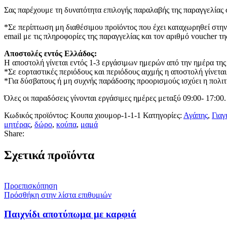
Σας παρέχουμε τη δυνατότητα επιλογής παραλαβής της παραγγελίας σ
*Σε περίπτωση μη διαθέσιμου προϊόντος που έχει καταχωρηθεί στην
email με τις πληροφορίες της παραγγελίας και τον αριθμό voucher τη
Αποστολές εντός Ελλάδος:
Η αποστολή γίνεται εντός 1-3 εργάσιμων ημερών από την ημέρα της
*Σε εορταστικές περιόδους και περιόδους αιχμής η αποστολή γίνεται
*Για δύσβατους ή μη συχνής παράδοσης προορισμούς ισχύει η πολιτι
Όλες οι παραδόσεις γίνονται εργάσιμες ημέρες μεταξύ 09:00- 17:00.
Κωδικός προϊόντος:
Κουπα χιουμορ-1-1-1
Κατηγορίες:
Αγάπης
,
Γιαγ
μητέρας
,
δώρο
,
κούπα
,
μαμά
Share:
Σχετικά προϊόντα
Προεπισκόπηση
Πρόσθήκη στην λίστα επιθυμιών
Παιχνίδι αποτύπωμα με καρφιά