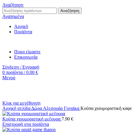
Αναζήτηση
Αναζήτηση
Αγαπημένα
Αρχική
Προϊόντα
Ποιοι είμαστε
Επικοινωνία
Σύνδεση / Εγγραφή
0
προϊόντα
/
0.00
€
Μενού
Κλικ για μεγέθυνση
Αρχική σελίδα
Δώρα
Αξεσουάρ
Γυναίκα
Κούπα χιουμοριστική καφε
Κούπα χιουμοριστική μεζουρα
7.90
€
Επιστροφή στα προϊόντα