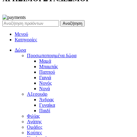
Ρεζέρβα - Είδη δώρων |
2024
Αναζήτηση
Μενού
Κατηγορίες
Δώρα
Προσωποποιημένα δώρα
Μαμά
Μπαμπάς
Παππού
Γιαγιά
Νονός
Νονά
Αξεσουάρ
Άνδρας
Γυναίκα
Παιδί
Φιλίας
Αγάπης
Ομάδες
Κούπες