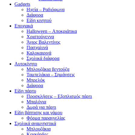
Gadgets
Ηχεία – Ραδιόφωνα
Διάφορα
Είδη κινητού
Εποχιακά
Halloween – Αποκριάτικα
Χριστούγεννα
Άγιος Βαλεντίνος
Πασχαλινά
Καλοκαιρινά
Σχολικά διάφορα
Αυτοκίνητο
Μπλουζάκια βεντούζα
Ταμπελάκια – Σημάνσεις
Μπρελόκ
Διάφορα
Είδη πάρτυ
Προσκλήσεις – Εξοπλισμός πάρτι
Μπαλόνια
Δωρά για πάρτι
Είδη βάπτισης και γάμου
Φόρμα παραγγελίας
Σχολικά αναμνηστικά
Μπλουζάκια
Κονκάρδες