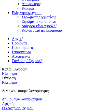
Αποφοίτηση
Καπέλα
Είδη νηπιαγωγείου
Στρώματα δερματίνης
Στρώματα καπαρντίνα
Διάφορα είδη αφρολέξ
Καλύμματα με φερμουάρ
Αρχική
Προϊόντα
Ποιοι είμαστε
Επικοινωνία
Αγαπημένα
Σύνδεση / Εγγραφή
Καλάθι Αγορών
Κλείσιμο
Σύνδεση
Κλείσιμο
Δεν έχετε ακόμη λογαριασμό;
Δημιουργία λογαριασμού
Αρχική
Ο λογαριασμός μου