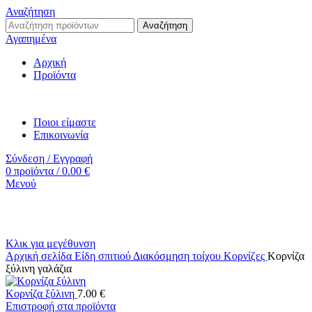
Αναζήτηση
Αναζήτηση
Αγαπημένα
Αρχική
Προϊόντα
Ποιοι είμαστε
Επικοινωνία
Σύνδεση / Εγγραφή
0
προϊόντα
/
0.00
€
Μενού
Κλικ για μεγέθυνση
Αρχική σελίδα
Είδη σπιτιού
Διακόσμηση τοίχου
Κορνίζες
Κορνίζα
ξύλινη γαλάζια
Κορνίζα ξύλινη
7.00
€
Επιστροφή στα προϊόντα