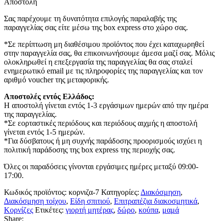
Αποστολή
Σας παρέχουμε τη δυνατότητα επιλογής παραλαβής της
παραγγελίας σας είτε μέσω της box express στο χώρο σας.
*Σε περίπτωση μη διαθέσιμου προϊόντος που έχει καταχωρηθεί
στην παραγγελία σας, θα επικοινωνήσουμε άμεσα μαζί σας. Μόλις
ολοκληρωθεί η επεξεργασία της παραγγελίας θα σας σταλεί
ενημερωτικό email με τις πληροφορίες της παραγγελίας και τον
αριθμό voucher της μεταφορικής.
Αποστολές εντός Ελλάδος:
Η αποστολή γίνεται εντός 1-3 εργάσιμων ημερών από την ημέρα
της παραγγελίας.
*Σε εορταστικές περιόδους και περιόδους αιχμής η αποστολή
γίνεται εντός 1-5 ημερών.
*Για δύσβατους ή μη συχνής παράδοσης προορισμούς ισχύει η
πολιτική παράδοσης της box express της περιοχής σας.
Όλες οι παραδόσεις γίνονται εργάσιμες ημέρες μεταξύ 09:00-
17:00.
Κωδικός προϊόντος:
κορνιζα-7
Κατηγορίες:
Διακόσμηση
,
Διακόσμηση τοίχου
,
Είδη σπιτιού
,
Επιτραπέζια διακοσμητικά
,
Κορνίζες
Ετικέτες:
γιορτή μητέρας
,
δώρο
,
κούπα
,
μαμά
Share: