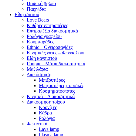
Παιδικό βιβλίο
Παιχνίδια
Είδη σπιτιού
Love Bears
Κιθάρες επιτραπέζιες
Επιτραπέζια διακοσμητικά
Ρολόγια γραφείου
Κουμπαράδες
Ethnic – Ονειροπαγίδες
Κινητικές γάτες – Φενγκ Σουι
Είδη κανπιστού
Γούρια – Μάτια διακοσμητικά
Μαξιλάρια
Διακόσμηση
Μπιζουτιέρες
Μπιζουτιέρες μουσικές
Κοσμηματοστάτες
Κινητκά – Διακοσμητικά
Διακόσμηση τοίχου
Κορνίζες
Κάδρα
Ρολόγια
Φωτιστικά
Lava lamp
Plasma lamp