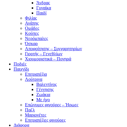
Άνδρας
Γυναίκα
Παιδί
Φιλίας
Αγάπης
Ομάδες
Κούπες
Νερόμπαλες
Όσκαρ
Αποφοίτησης – Συγχαρητηρίων
Γιορτής – Γενεθλίων
Χιουμοριστικά – Πονηρά
Ποδιές
Παιχνίδι
Επιτραπέζια
Λούτρινα
Βαλεντίνος
Γέννησης
Ζωάκια
Με ήχο
Επώνυμες φιγούρες – Ήρωες
Παζλ
Μαριονέτες
Επιτραπέζιες φιγούρες
Διάφορα