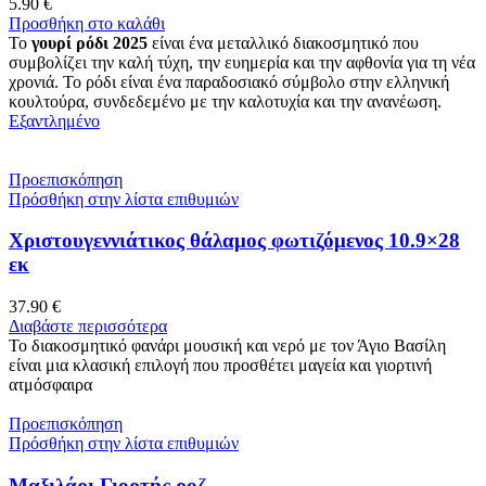
5.90
€
Προσθήκη στο καλάθι
Το
γουρί ρόδι 2025
είναι ένα μεταλλικό διακοσμητικό που
συμβολίζει την καλή τύχη, την ευημερία και την αφθονία για τη νέα
χρονιά. Το ρόδι είναι ένα παραδοσιακό σύμβολο στην ελληνική
κουλτούρα, συνδεδεμένο με την καλοτυχία και την ανανέωση.
Εξαντλημένο
Προεπισκόπηση
Πρόσθήκη στην λίστα επιθυμιών
Χριστουγεννιάτικος θάλαμος φωτιζόμενος 10.9×28
εκ
37.90
€
Διαβάστε περισσότερα
Το διακοσμητικό φανάρι μουσική και νερό με τον Άγιο Βασίλη
είναι μια κλασική επιλογή που προσθέτει μαγεία και γιορτινή
ατμόσφαιρα
Προεπισκόπηση
Πρόσθήκη στην λίστα επιθυμιών
Μαξιλάρι Γιορτής ροζ