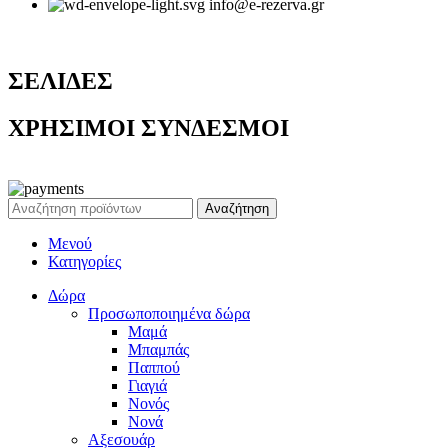
info@e-rezerva.gr
ΣΕΛΙΔΕΣ
ΧΡΗΣΙΜΟΙ ΣΥΝΔΕΣΜΟΙ
Ρεζέρβα - Είδη δώρων |
2024
Αναζήτηση
Μενού
Κατηγορίες
Δώρα
Προσωποποιημένα δώρα
Μαμά
Μπαμπάς
Παππού
Γιαγιά
Νονός
Νονά
Αξεσουάρ