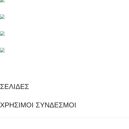
Μαγνησίας 20, Κερατσίνι Αττικής 18757
Τηλέφωνο: +30 216 700 5267
Τηλέφωνο: +30 694 463 5804
info@e-rezerva.gr
ΣΕΛΙΔΕΣ
ΧΡΗΣΙΜΟΙ ΣΥΝΔΕΣΜΟΙ
Ρεζέρβα - Είδη δώρων |
2024