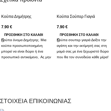
Κούπα Δημήτρης
Κούπα Σούπερ Γιαγιά
7.90
€
7.90
€
ΠΡΟΣΘΉΚΗ ΣΤΟ ΚΑΛΆΘΙ
ΠΡΟΣΘΉΚΗ ΣΤΟ ΚΑΛΆΘΙ
Κούπα όνομα Δημήτρης. Μια
Κούπα σουπερ γιαγιά Δείξτε την
κούπα προσωποποιημένη
αγάπη και την εκτίμησή σας στη
μπορεί να είναι δώρο ή ένα
μαμά σας με ένα ξεχωριστό δώρο
προσωπικό αντικείμενο, Ας μην
που θα τον συνοδεύει κάθε μέρα!
υποτιμούμε την αξία των μικρών
Η κούπα για τη καλύτερη γιαγιά
αυτών συμβόλων στη ζωή μας.
είναι η ιδανική επιλογή για να της
Στην καθημερινότητά μας, όπου
δείξετε πόσο σημαντική είναι για
οι στιγμές χαλάρωσης και οι
εσάς.
αληθινές συζητήσεις είναι
πολύτιμες, μια κούπα με όνομα
μπορεί να είναι το κλειδί για να
ΣΤΟΙΧΕΙΑ ΕΠΙΚΟΙΝΩΝΙΑΣ
δείξουμε το ενδιαφέρον μας για
έναν φίλο ή την οικογένεια μας.