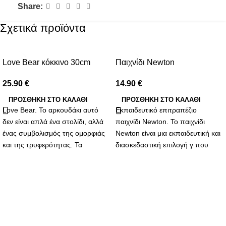
Share:
Σχετικά προϊόντα
Love Bear κόκκινο 30cm
Παιχνίδι Newton
25.90
€
14.90
€
ΠΡΟΣΘΉΚΗ ΣΤΟ ΚΑΛΆΘΙ
ΠΡΟΣΘΉΚΗ ΣΤΟ ΚΑΛΆΘΙ
Love Bear. Το αρκουδάκι αυτό
Εκπαιδευτικό επιτραπέζιο
δεν είναι απλά ένα στολίδι, αλλά
παιχνίδι Newton. Το παιχνίδι
ένας συμβολισμός της ομορφιάς
Newton είναι μια εκπαιδευτική και
και της τρυφερότητας. Τα
διασκεδαστική επιλογή γ που
συνθετικά λουλούδια που το
συνδυάζει τη μάθηση με το
διακοσμούν αντιπροσωπεύουν
παιχνίδι. Εμπνευσμένο από τις
την αδιάκοπη και αναλλοίωτη
αρχές της φυσικής και των νόμων
αγάπη που θες να προσφέρεις.
της κίνησης που διατύπωσε ο
Κάθε πέταλο είναι μια
Ισαάκ Νεύτων, αυτό το παιχνίδι
υπενθύμιση των γλυκών στιγμών
βοηθά τα παιδιά αλλά και τους